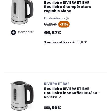
Bouilloire RIVIERA ET BAR
Bouilloire à température
réglable Siena
Prix de référence
oldPrice
85,29€
-21%
66,87€
Comparer
3 autres offres
dès 66,87€
RIVIERA ET BAR
Bouilloire RIVIERA ET BAR
Bouilloire inox Sofia BBO350 -
Riviera-e
55,95€