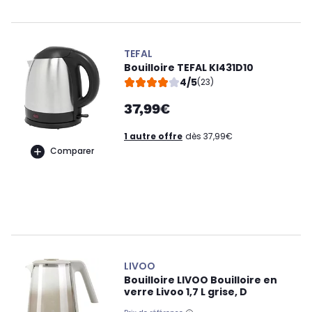
TEFAL
Bouilloire TEFAL KI431D10
4/5
(23)
37,99€
1 autre offre
dès 37,99€
Comparer
LIVOO
Bouilloire LIVOO Bouilloire en
verre Livoo 1,7 L grise, D