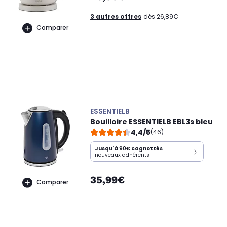
3 autres offres
dès 26,89€
Comparer
ESSENTIELB
Bouilloire ESSENTIELB EBL3s bleu
4,4/5
(46)
Jusqu'à
90€
cagnottés
nouveaux adhérents
35,99€
Comparer