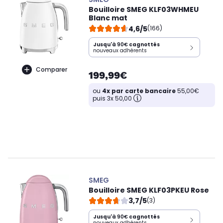
Bouilloire SMEG KLF03WHMEU
Blanc mat
4,6/5
(166)
Jusqu'à
90€
cagnottés
nouveaux adhérents
Comparer
199,99€
ou
4x par carte bancaire
55,00€
puis 3x 50,00
SMEG
Bouilloire SMEG KLF03PKEU Rose
3,7/5
(3)
Jusqu'à
90€
cagnottés
nouveaux adhérents