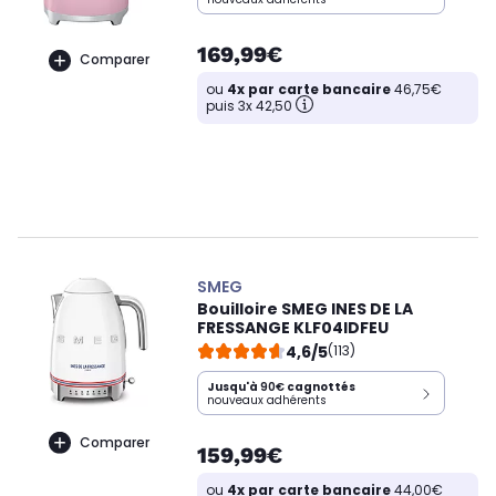
169,99€
Comparer
ou
4x par carte bancaire
46,75€
puis 3x 42,50
SMEG
Bouilloire SMEG INES DE LA
FRESSANGE KLF04IDFEU
4,6/5
(113)
Jusqu'à
90€
cagnottés
nouveaux adhérents
Comparer
159,99€
ou
4x par carte bancaire
44,00€