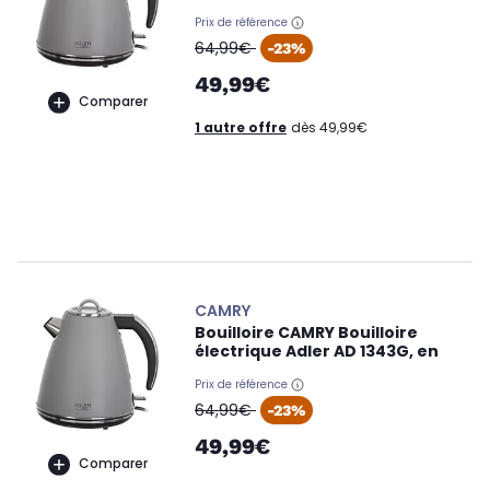
Prix de référence
oldPrice
64,99€
-23%
49,99€
Comparer
1 autre offre
dès 49,99€
CAMRY
Bouilloire CAMRY Bouilloire
électrique Adler AD 1343G, en
Prix de référence
oldPrice
64,99€
-23%
49,99€
Comparer