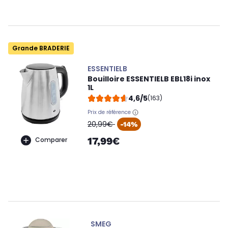
Grande BRADERIE
ESSENTIELB
Bouilloire ESSENTIELB EBL18i inox
1L
4,6/5
(163)
Prix de référence
oldPrice
20,99€
-14%
17,99€
Comparer
SMEG