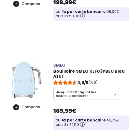
199,99€
Comparer
ou
4x par carte bancaire
55,00€
puis 3x 50,00
SMEG
Bouilloire SMEG KLF03PBEU Bleu
Azur
4,6/5
(166)
Jusqu'à
90€
cagnottés
nouveaux adhérents
Comparer
169,99€
ou
4x par carte bancaire
46,75€
puis 3x 42,50