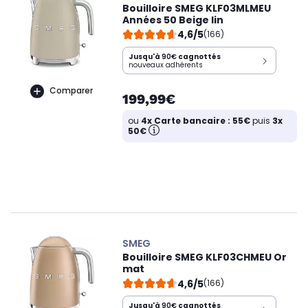
Bouilloire SMEG KLF03MLMEU
Années 50 Beige lin
4,6/5
(166)
Jusqu'à
90€
cagnottés
nouveaux adhérents
Comparer
199,99€
ou
4x Carte bancaire : 55€
puis
3x
50€
SMEG
Bouilloire SMEG KLF03CHMEU Or
mat
4,6/5
(166)
Jusqu'à
90€
cagnottés