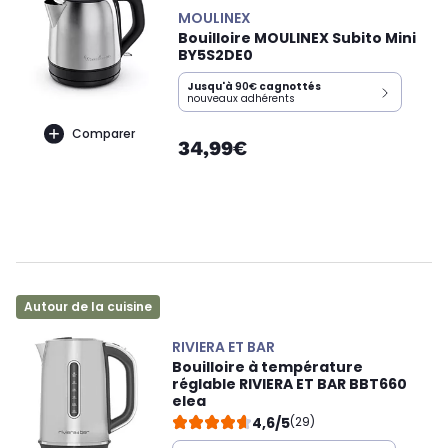
MOULINEX
Bouilloire MOULINEX Subito Mini
BY5S2DE0
Jusqu'à
90€
cagnottés
nouveaux adhérents
Comparer
34,99€
Autour de la cuisine
RIVIERA ET BAR
Bouilloire à température
réglable RIVIERA ET BAR BBT660
elea
4,6/5
(29)