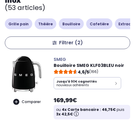
Inox
(53 articles)
Grille pain
Théière
Bouilloire
Cafetière
Extracte
Filtrer
(2)
SMEG
Bouilloire SMEG KLF03BLEU noir
4,6/5
(166)
Jusqu'à
90€
cagnottés
nouveaux adhérents
169,99€
Comparer
ou
4x Carte bancaire : 46,75€
puis
3x 42,5€