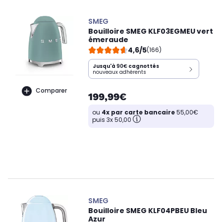
SMEG
Bouilloire SMEG KLF03EGMEU vert
émeraude
4,6/5
(166)
Jusqu'à
90€
cagnottés
nouveaux adhérents
Comparer
199,99€
ou
4x par carte bancaire
55,00€
puis 3x 50,00
SMEG
Bouilloire SMEG KLF04PBEU Bleu
Azur