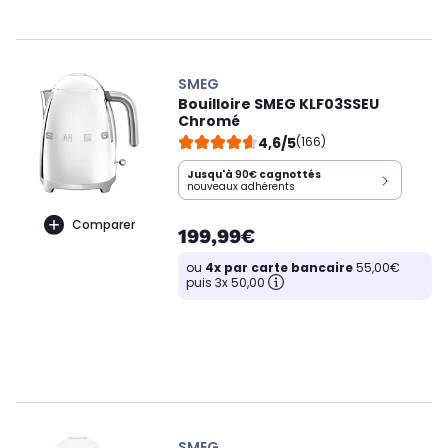
SMEG
Bouilloire SMEG KLF03SSEU
Chromé
4,6/5
(166)
Jusqu'à
90€
cagnottés
nouveaux adhérents
Comparer
199,99€
ou
4x par carte bancaire
55,00€
puis 3x 50,00
SMEG