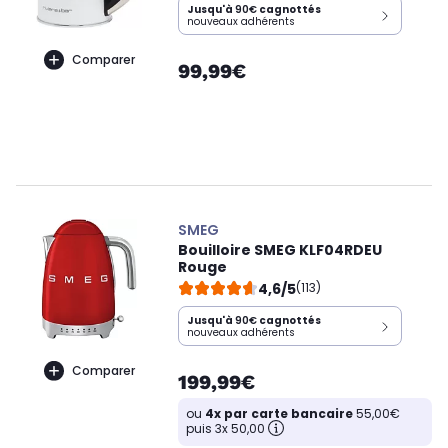
Jusqu'à
90€
cagnottés
nouveaux adhérents
Comparer
99,99€
SMEG
Bouilloire SMEG KLF04RDEU
Rouge
4,6/5
(113)
Jusqu'à
90€
cagnottés
nouveaux adhérents
Comparer
199,99€
ou
4x par carte bancaire
55,00€
puis 3x 50,00