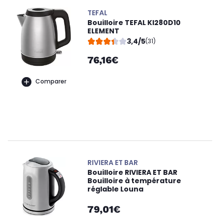
TEFAL
Bouilloire TEFAL KI280D10
ELEMENT
3,4/5
(31)
76,16€
Comparer
RIVIERA ET BAR
Bouilloire RIVIERA ET BAR
Bouilloire à température
réglable Louna
79,01€