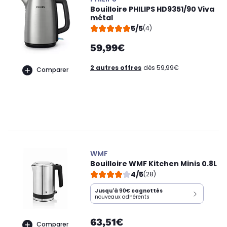
Bouilloire PHILIPS HD9351/90 Viva
métal
5/5
(4)
59,99€
2 autres offres
dès 59,99€
Comparer
WMF
Bouilloire WMF Kitchen Minis 0.8L
4/5
(28)
Jusqu'à
90€
cagnottés
nouveaux adhérents
63,51€
Comparer