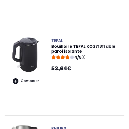
TEFAL
Bouilloire TEFAL KO371811 dble
paroi isolante
4/5
(1)
53,64€
Comparer
PHILIPS