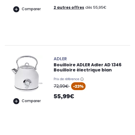
2 autres offres
dès 55,95€
Comparer
ADLER
Bouilloire ADLER Adler AD 1346
Bouilloire électrique blan
Prix de référence
oldPrice
72,99€
-23%
55,99€
Comparer