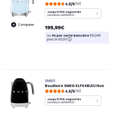
4,6/5
(113)
Jusqu'à
90€
cagnottés
nouveaux adhérents
Comparer
199,99€
ou
4x par carte bancaire
55,00€
puis 3x 50,00
SMEG
Bouilloire SMEG KLF04BLEU Noir
4,6/5
(113)
Jusqu'à
90€
cagnottés
nouveaux adhérents