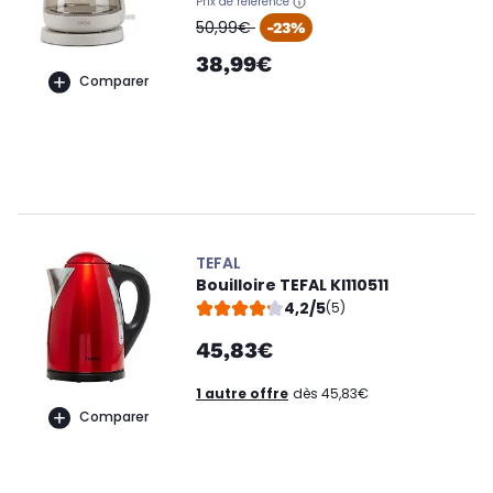
Prix de référence
oldPrice
50,99€
-23%
38,99€
Comparer
TEFAL
Bouilloire TEFAL KI110511
4,2/5
(5)
45,83€
1 autre offre
dès 45,83€
Comparer