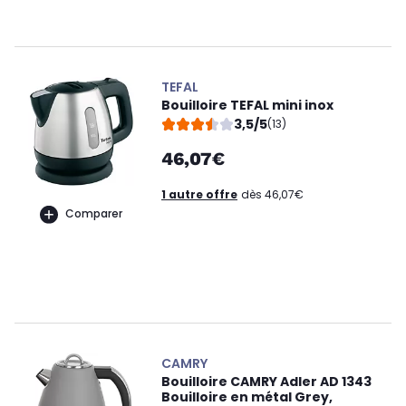
TEFAL
Bouilloire TEFAL mini inox
3,5/5
(13)
46,07€
1 autre offre
dès 46,07€
Comparer
CAMRY
Bouilloire CAMRY Adler AD 1343
Bouilloire en métal Grey,