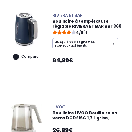
RIVIERA ET BAR
Bouilloire à température
réglable RIVIERA ET BAR BBT368
4/5
(4)
Jusqu'à
90€
cagnottés
nouveaux adhérents
Comparer
84,99€
LIVOO
Bouilloire LIVOO Bouilloire en
verre DOD216G 1,7 L grise,
26,89€