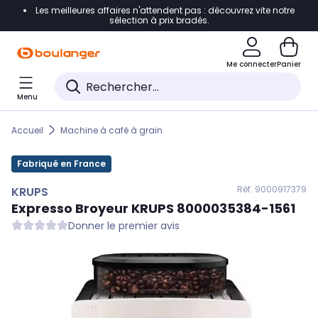
Les meilleures affaires n'attendent pas : découvrez vite notre
Accéder directement à la navigation
sélection à prix bradés.
Accéder directement au contenu
Me connecter
Panier
Accéder directement au pied de page
Menu
Accéder directement au chatbot
Accueil
Machine à café à grain
Fabriqué en France
Réf. 900
0917379
KRUPS
Expresso Broyeur
KRUPS
8000035384-1561
Donner le premier avis