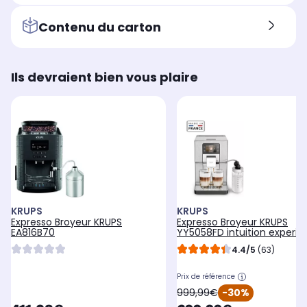
Type de café
Typ
Type de café
grain
gr
grain
Contenu du carton
Ils devraient bien vous plaire
KRUPS
KRUPS
Expresso Broyeur KRUPS
Expresso Broyeur KRUPS
EA816B70
YY5058FD intuition experi
4.4/5
(63)
Prix de référence
oldPrice
999,99€
-30%