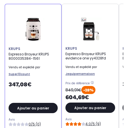
KRUPS
KR
KRUPS
Expresso Broyeur KRUPS
Ex
Expresso Broyeur KRUPS
evidence one yy4328fd
EA
8000035384-1561
Vendu et expédié par
Ven
Vendu et expédié par
Jequipemamaison
Super10count
3
347,08€
Prix de référence
849,91€
-28%
604,69€
Ajouter au panier
Ajouter au panier
Avis
Avi
Avis
4.0/5 (9)
0/5 (0)