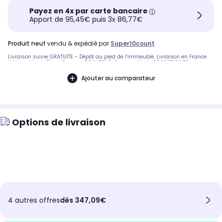
Payez en 4x par carte bancaire
Apport de 95,45€ puis 3x 86,77€
produit neuf
vendu & expédié par
Super10count
Livraison suivie GRATUITE – Dépôt au pied de l’immeuble. Livraison en France
Métropolitaine (Hors Corse et DOM-TOM). Service client : 08.99.70.30.70
Ajouter au comparateur
Options de livraison
4 autres offres
dès 347,09€