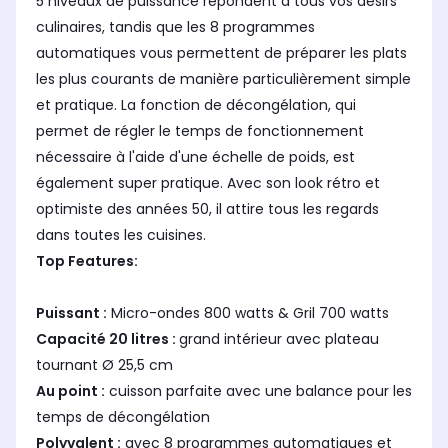
5 niveaux de puissance répondent à tous vos désirs
Maintien au chaud
Mai
Maintien au chaud
culinaires, tandis que les 8 programmes
Non
No
Oui
automatiques vous permettent de préparer les plats
les plus courants de manière particulièrement simple
et pratique. La fonction de décongélation, qui
permet de régler le temps de fonctionnement
nécessaire à l'aide d'une échelle de poids, est
également super pratique. Avec son look rétro et
optimiste des années 50, il attire tous les regards
dans toutes les cuisines.
Top Features:
Puissant :
Micro-ondes 800 watts & Gril 700 watts
Capacité 20 litres :
grand intérieur avec plateau
tournant Ø 25,5 cm
Au point :
cuisson parfaite avec une balance pour les
temps de décongélation
Polyvalent :
avec 8 programmes automatiques et