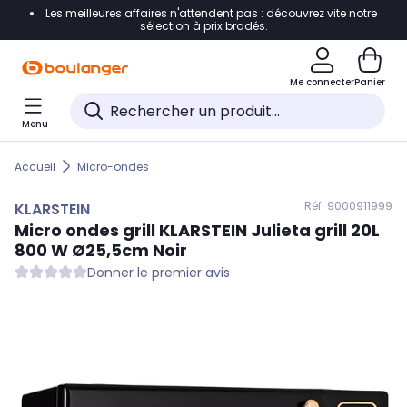
Les meilleures affaires n'attendent pas : découvrez vite notre
Accéder directement à la navigation
sélection à prix bradés.
Accéder directement au contenu
Me connecter
Panier
Accéder directement au pied de page
Menu
Accéder directement au chatbot
Accueil
Micro-ondes
Réf. 900
0911999
KLARSTEIN
Micro ondes grill
KLARSTEIN
Julieta grill 20L
800 W Ø25,5cm Noir
Donner le premier avis