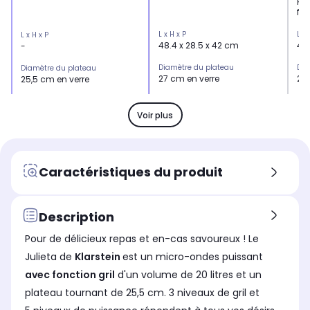
fon
L x H x P
L x 
L x H x P
48.4 x 28.5 x 42 cm
43.
-
Diamètre du plateau
Dia
Diamètre du plateau
27 cm en verre
25,
25,5 cm en verre
Type de commande
Ty
Type de commande
boutons
bo
bouton et tactile
Voir plus
Menus préprogrammés du micro
Men
Menus préprogrammés du
ondes
on
micro ondes
10.0
-
-
Caractéristiques du produit
Puissance du micro ondes
Pui
Puissance du micro ondes
1.000 W
70
800 W
Installation
Ins
Installation
Description
à poser
à 
à poser
Pour de délicieux repas et en-cas savoureux ! Le
Volume
Vo
Volume
25 L
20 
20 L
Julieta de
Klarstein
est un micro-ondes puissant
avec fonction gril
d'un volume de 20 litres et un
Fonction vapeur avec générateur
Fon
Fonction vapeur avec
interne
int
générateur interne
plateau tournant de 25,5 cm. 3 niveaux de gril et
Non
No
Non