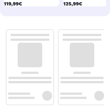
currentPrice
currentPrice
119,99€
125,99€