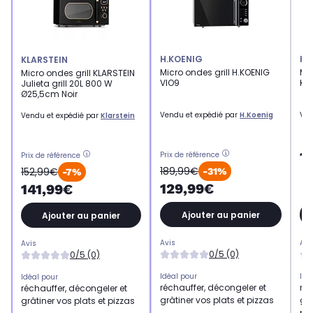
H.KOENIG
KL
KLARSTEIN
Micro ondes grill H.KOENIG
Mi
Micro ondes grill KLARSTEIN
VIO9
KL
Julieta grill 20L 800 W
Ø25,5cm Noir
Vendu et expédié par
H.Koenig
Ven
Vendu et expédié par
Klarstein
1
Prix de référence
Prix de référence
189,99€
152,99€
-31%
-7%
129,99€
141,99€
Ajouter au panier
Ajouter au panier
Avis
Avi
Avis
0/5 (0)
0/5 (0)
Idéal pour
Idé
Idéal pour
réchauffer, décongeler et
réc
réchauffer, décongeler et
grâtiner vos plats et pizzas
grâ
grâtiner vos plats et pizzas
piz