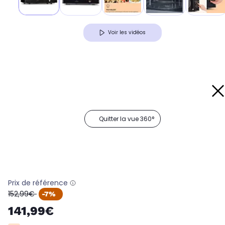
Voir les vidéos
Quitter la vue 360°
Prix de référence
oldPrice
152,99€
-7%
141,99€