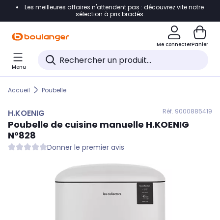
Les meilleures affaires n'attendent pas : découvrez vite notre
Accéder directement à la navigation
sélection à prix bradés.
Accéder directement au contenu
Me connecter
Panier
Accéder directement au pied de page
Menu
Accéder directement au chatbot
Accueil
Poubelle
Réf. 900
0885419
H.KOENIG
Poubelle de cuisine manuelle
H.KOENIG
N°828
Donner le premier avis