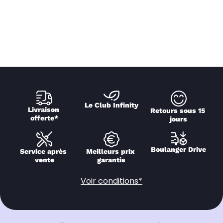
Le Club Infinity
Livraison 
Retours sous 15 
offerte*
jours
Boulanger Drive
Service après 
Meilleurs prix 
vente
garantis
Voir conditions*