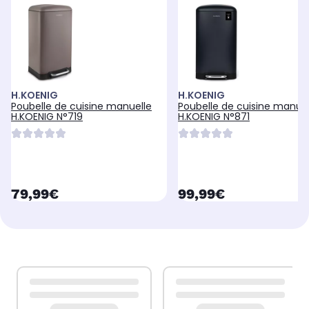
H.KOENIG
H.KOENIG
Poubelle de cuisine manuelle
Poubelle de cuisine manuel
H.KOENIG N°719
H.KOENIG N°871
currentPrice
currentPrice
79,99€
99,99€