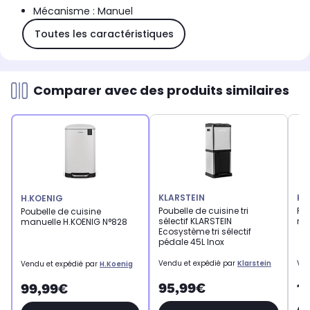
Mécanisme : Manuel
Toutes les caractéristiques
Comparer avec des produits similaires
KLARSTEIN
H.
H.KOENIG
Poubelle de cuisine tri
Pou
Poubelle de cuisine
sélectif KLARSTEIN
ma
manuelle H.KOENIG N°828
Ecosystème tri sélectif
pédale 45L Inox
Vendu et expédié par
Klarstein
Ven
Vendu et expédié par
H.Koenig
95,99€
1
99,99€