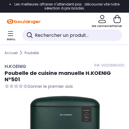
Les meilleures affaires n'attendent pas : découvrez vite notre
Accéder directement à la navigation
sélection à prix bradés.
Accéder directement au contenu
Me connecter
Panier
Accéder directement au pied de page
Menu
Accéder directement au chatbot
Accueil
Poubelle
Réf. 900
0885400
H.KOENIG
Poubelle de cuisine manuelle
H.KOENIG
N°501
Donner le premier avis