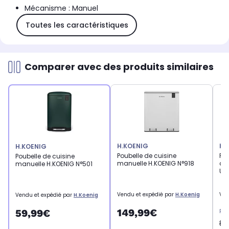
Mécanisme : Manuel
Toutes les caractéristiques
Comparer avec des produits similaires
H.KOENIG
KI
H.KOENIG
Poubelle de cuisine
Pou
Poubelle de cuisine
manuelle H.KOENIG N°918
au
manuelle H.KOENIG N°501
UP
Vendu et expédié par
H.Koenig
Ven
Vendu et expédié par
H.Koenig
149,99€
59,99€
Pri
89