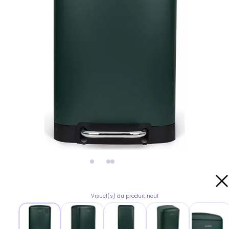
Visuel(s) du produit neuf