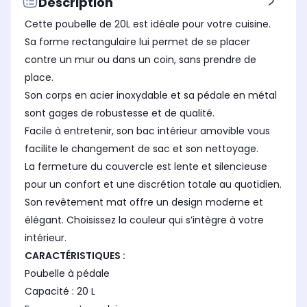
Description
Largeur
Lar
Largeur
Cette poubelle de 20L est idéale pour votre cuisine.
58,5 cm
30
30,0 cm
Sa forme rectangulaire lui permet de se placer
contre un mur ou dans un coin, sans prendre de
place.
Son corps en acier inoxydable et sa pédale en métal
sont gages de robustesse et de qualité.
Facile à entretenir, son bac intérieur amovible vous
facilite le changement de sac et son nettoyage.
La fermeture du couvercle est lente et silencieuse
pour un confort et une discrétion totale au quotidien.
Son revêtement mat offre un design moderne et
élégant. Choisissez la couleur qui s’intègre à votre
intérieur.
CARACTÉRISTIQUES :
Poubelle à pédale
Capacité : 20 L