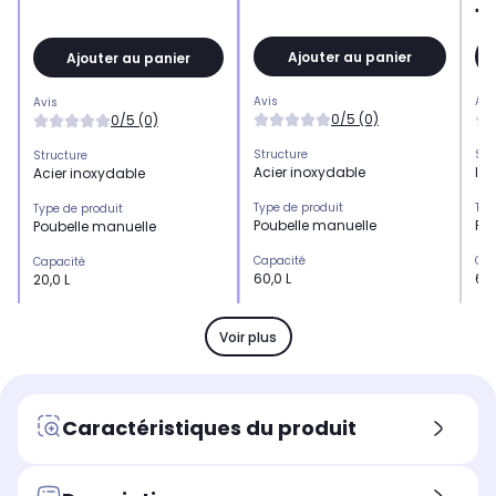
7
Ajouter au panier
Ajouter au panier
Avis
Avi
Avis
0/5 (0)
0/5 (0)
Structure
Str
Structure
Acier inoxydable
Ino
Acier inoxydable
Type de produit
Typ
Type de produit
Poubelle manuelle
Po
Poubelle manuelle
Capacité
Cap
Capacité
60,0 L
60,
20,0 L
Nombre de bac
Nom
Nombre de bac
2.0
1.0
1.0
Voir plus
Mécanisme
Mé
Mécanisme
Manuel
Au
Manuel
Coloris
Col
Coloris
Caractéristiques du produit
Blanc
Ar
Vert
Hauteur (en cm)
Hau
Hauteur (en cm)
65,0 cm
58
52,5 cm