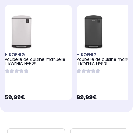
H.KOENIG
H.KOENIG
Poubelle de cuisine manuelle
Poubelle de cuisine manuel
H.KOENIG N°528
H.KOENIG N°831
currentPrice
currentPrice
59,99€
99,99€