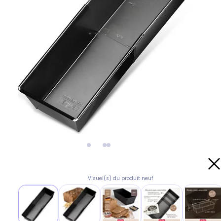
Visuel(s) du produit neuf