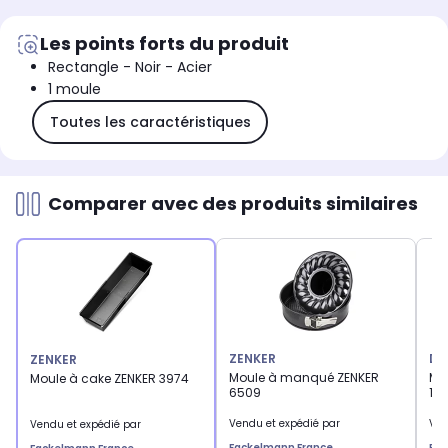
Les points forts du produit
Rectangle - Noir - Acier
1 moule
Toutes les caractéristiques
Comparer avec des produits similaires
ZENKER
DR
ZENKER
Moule à manqué ZENKER
Mo
Moule à cake ZENKER 3974
6509
14
Vendu et expédié par
Ven
Vendu et expédié par
Fackelmann France
Fac