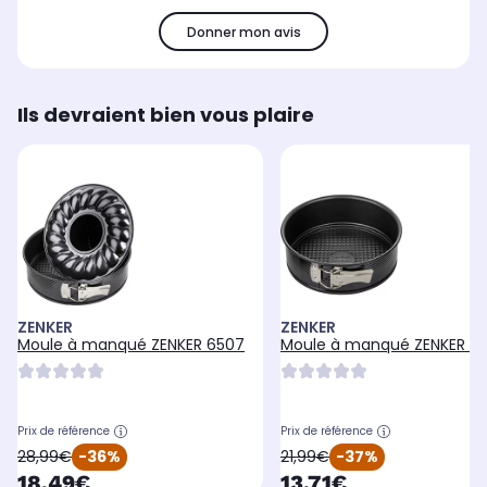
Donner mon avis
Ils devraient bien vous plaire
ZENKER
ZENKER
Moule à manqué ZENKER 6507
Moule à manqué ZENKER 6
Prix de référence
Prix de référence
oldPrice
oldPrice
28,99€
-36%
21,99€
-37%
currentPrice
currentPrice
18,49€
13,71€