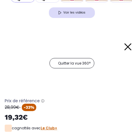
Voir les vidéos
Quitter la vue 360°
Prix de référence
oldPrice
28,99€
-33%
19,32€
cagnottés avec
Le Club+