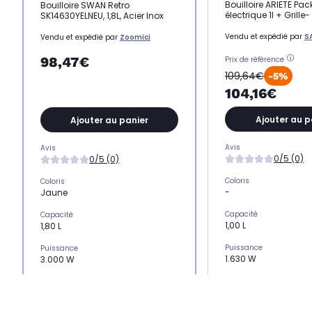
Bouilloire ARIETE Pack
Bouilloire SWAN Retro
électrique 1l + Grille-
SK14630YELNEU, 1,8L, Acier Inox
Vendu et expédié par
S
Vendu et expédié par
Zoomici
98,47€
Prix de référence
109,64€
-5%
104,16€
Ajouter au p
Ajouter au panier
Avis
Avis
0/5 (0)
0/5 (0)
Coloris
Coloris
-
Jaune
Capacité
Capacité
1,00 L
1,80 L
Puissance
Puissance
1.630 W
3.000 W
Rotation à 360° sur son
Rotation à 360° sur son socle
Oui
Oui