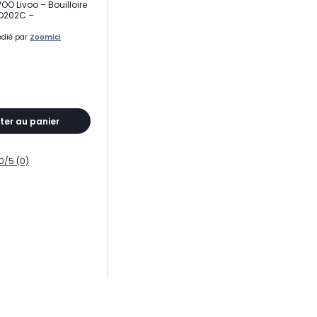
IVOO Livoo – Bouilloire
OD202C –
édié par
Zoomici
ter au panier
0/5 (0)
0° sur son socle