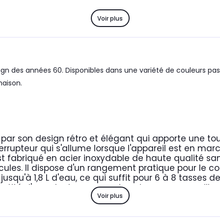
Voir plus
ign des années 60. Disponibles dans une variété de couleurs past
maison.
 par son design rétro et élégant qui apporte une touc
errupteur qui s'allume lorsque l'appareil est en mar
est fabriqué en acier inoxydable de haute qualité s
icules. Il dispose d'un rangement pratique pour le c
jusqu'à 1,8 L d'eau, ce qui suffit pour 6 à 8 tasses d
antité d'eau dont vous avez besoin pour une meilleu
Voir plus
facilite l'ébullition rapide. L'élément chauffant c
les particules et assure une grande résistance à la
ystème sans fil avec base rotative à 360°, il peut êt