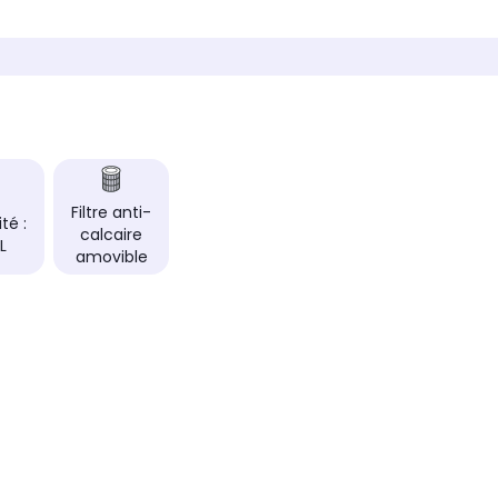
Arrêt automatique
Arrêt automa
Oui
Oui
Rangement du cordon
Rangement d
Oui
Oui
e/arrêt
Voyant lumineux marche/arrêt
Voyant lumin
Oui
Oui
Type de produit
Type de produ
Bouilloire électrique
Bouilloire é
Filtre anti-
Matière du corps
Matière du co
té :
calcaire
Acier inoxydable
Acier inoxy
L
amovible
 de l'eau
Choix de la température de l'eau
Choix de la t
Non
Non