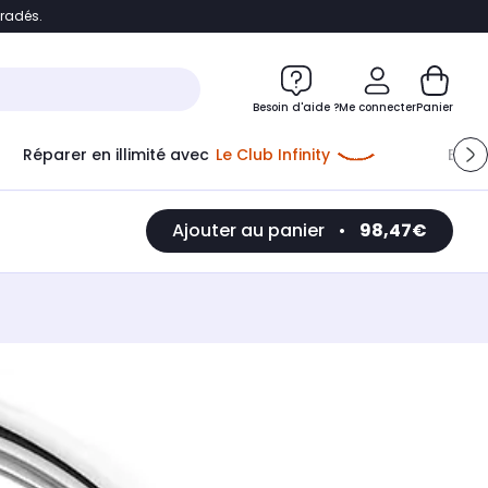
bradés.
e
Accéder directement au chatbot
Besoin d'aide ?
Me connecter
Panier
Réparer en illimité avec
Le Club Infinity
Econ
Ajouter au panier
•
98,47€