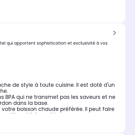
el qui apportent sophistication et exclusivité à vos
he de style à toute cuisine. Il est doté d'un
che.
ans BPA qui ne transmet pas les saveurs et ne
ordon dans la base.
e votre boisson chaude préférée. Il peut faire
re efficacité énergétique.
aché en acier inoxydable ne transmet pas les
 corrosion.
re placé dans n'importe quelle position.