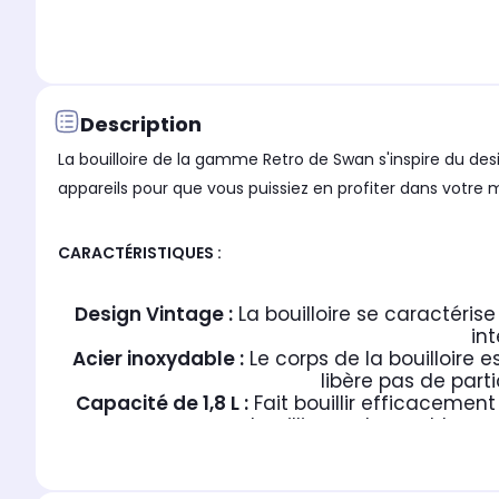
Description
La bouilloire de la gamme Retro de Swan s'inspire du des
appareils pour que vous puissiez en profiter dans votre 
CARACTÉRISTIQUES :
Design Vintage :
La bouilloire se caractérise
int
Acier inoxydable :
Le corps de la bouilloire 
libère pas de part
Capacité de 1,8 L :
Fait bouillir efficacement 
bouillir exactement la qu
Puissance de 3000W :
La puissance de 3000W 
arômes ou 
Sans fil :
Facile à utiliser grâce à son s