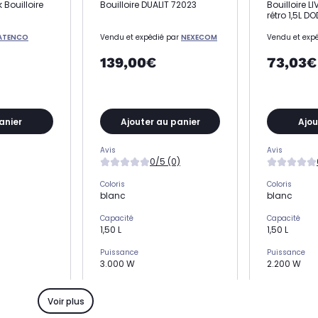
 Bouilloire
Bouilloire DUALIT 72023
Bouilloire L
rétro 1,5L D
ATENCO
Vendu et expédié par
NEXECOM
Vendu et exp
139,00€
73,03€
anier
Ajouter au panier
Ajou
Avis
Avis
0/5 (0)
Coloris
Coloris
blanc
blanc
Capacité
Capacité
1,50 L
1,50 L
Puissance
Puissance
3.000 W
2.200 W
 socle
Rotation à 360° sur son socle
Rotation à 36
Oui
Oui
Voir plus