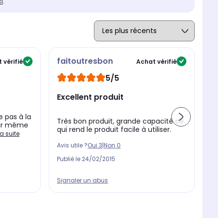
ci
.
faitoutresbon
v
 vérifié
Achat vérifié
5/5
at
Excellent produit
e pas à la
Bo
Très bon produit, grande capacité ce
leur même
pe
qui rend le produit facile à utiliser.
re
la suite
Avis utile ?
Oui
3
|
Non
0
Av
Publié le
24/02/2015
Pu
Signaler un abus
Si