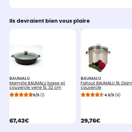
Ils devraient bien vous plaire
BAUMALU
BAUMALU
Marmite BAUMALU basse et
Faitout BAUMALU 9L Dia
couvercle verre 5L 32 cm
couvercle
5/5
(1)
4.5/5
(8)
currentPrice
currentPrice
67,42€
29,76€