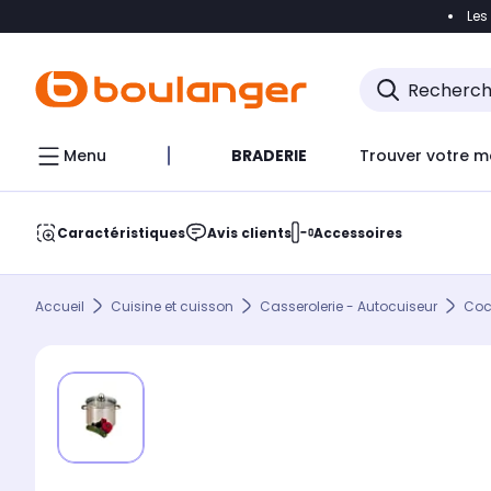
Les
Accéder directement à la navigation
Accéder direct
Menu
BRADERIE
Trouver votre m
Caractéristiques
Avis clients
Accessoires
Accueil
Cuisine et cuisson
Casserolerie - Autocuiseur
Coc