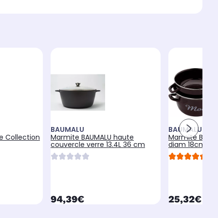
BAUMALU
BAUMALU
e Collection
Marmite BAUMALU haute
Marmite BAUM
couvercle verre 13.4L 36 cm
diam 18cm noir
4.7
currentPrice
currentPr
94,39€
25,32€