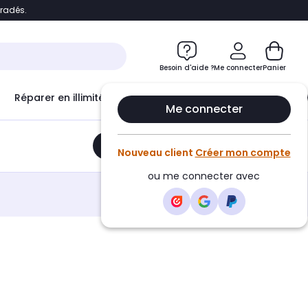
bradés.
e
Accéder directement au chatbot
Besoin d'aide ?
Me connecter
Panier
Réparer en illimité avec
Le Club Infinity
Econ
Me connecter
Ajouter au panier
•
38,38€
Nouveau client
Créer mon compte
ou me connecter avec