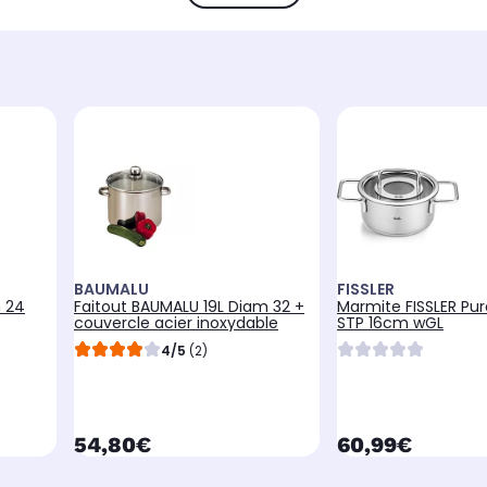
BAUMALU
FISSLER
m 24
Faitout BAUMALU 19L Diam 32 +
Marmite FISSLER Pur
couvercle acier inoxydable
STP 16cm wGL
4/5
(2)
currentPrice
currentPrice
54,80€
60,99€