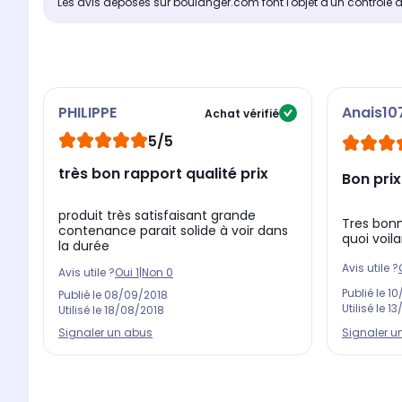
Les avis déposés sur boulanger.com font l'objet d'un contrôle 
PHILIPPE
Anais10
Achat vérifié
5/5
très bon rapport qualité prix
Bon prix
produit très satisfaisant grande
Tres bonn
contenance parait solide à voir dans
quoi voila
la durée
Avis utile ?
Avis utile ?
Oui
1
|
Non
0
Publié le
10
Publié le
08/09/2018
Utilisé le
13
Utilisé le
18/08/2018
Signaler u
Signaler un abus