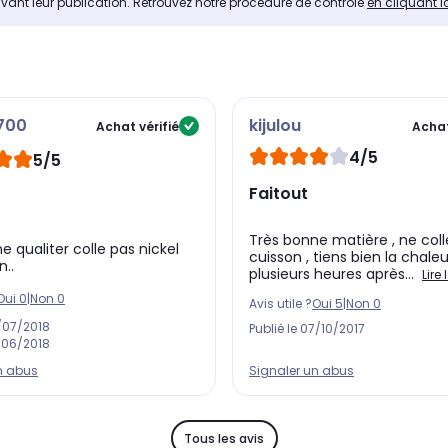
avant leur publication. Retrouvez notre procédure de contrôle
en cliquant i
700
kijulou
Achat vérifié
Achat
4/5
5/5
Faitout
Très bonne matière , ne coll
e qualiter colle pas nickel
cuisson , tiens bien la cha
n..
plusieurs heures après...
Lire 
Oui
0
|
Non
0
Avis utile ?
Oui
5
|
Non
0
/07/2018
Publié le
07/10/2017
/06/2018
n abus
Signaler un abus
Tous les avis