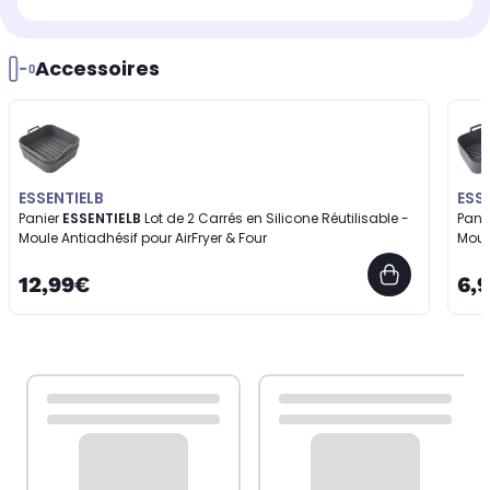
Accessoires
ESSENTIELB
ESS
Panier
ESSENTIELB
Lot de 2 Carrés en Silicone Réutilisable -
Pani
Moule Antiadhésif pour AirFryer & Four
Moul
12,99€
6,