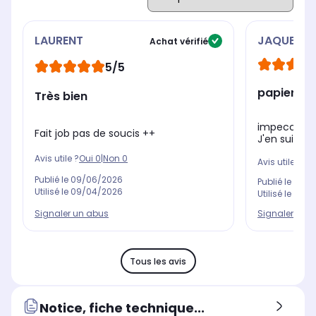
LAURENT
JAQUES
Achat vérifié
5/5
papier ess
Très bien
impeccable 
Fait job pas de soucis ++
J'en suis ra
Avis utile ?
Oui
0
|
Non
0
Avis utile ?
Oui
Publié le
09/06/2026
Publié le
16/0
Utilisé le
09/04/2026
Utilisé le
24/0
Signaler un abus
Signaler un 
Tous les avis
Notice, fiche technique...