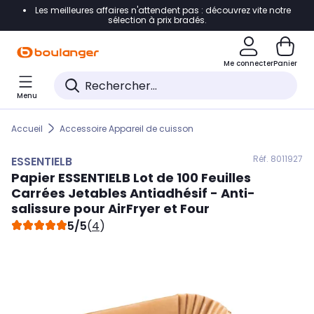
Les meilleures affaires n'attendent pas : découvrez vite notre
Accéder directement à la navigation
sélection à prix bradés.
Accéder directement au contenu
Me connecter
Panier
Accéder directement au pied de page
Menu
Accéder directement au chatbot
Accueil
Accessoire Appareil de cuisson
Réf. 801
1927
ESSENTIELB
Papier
ESSENTIELB
Lot de 100 Feuilles
Carrées Jetables Antiadhésif - Anti-
salissure pour AirFryer et Four
5/5
(
4
)