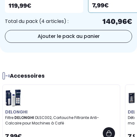
à Café
7,99€
119,99€
140,96€
Total du pack (4 articles) :
Ajouter le pack au panier
Accessoires
DELONGHI
DEL
Filtre
DELONGHI
DLSC002, Cartouche Filtrante Anti-
Déta
Calcaire pour Machines à Café
mach
7,99€
7,