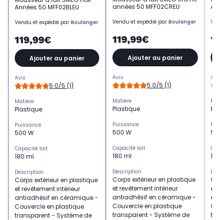
années 50 MFF02CREU
An
Années 50 MFF02BLEU
Vendu et expédié par
Boulanger
Ven
Vendu et expédié par
Boulanger
119,99€
1
119,99€
Ajouter au panier
Ajouter au panier
Avis
Avi
Avis
5.0/5 (1)
5.0/5 (1)
Matière
Mat
Matière
Plastique
Pla
Plastique
Puissance
Pui
Puissance
500 W
50
500 W
Capacité lait
Cap
Capacité lait
180 ml
18
180 ml
Description
Des
Description
Corps extérieur en plastique
Cor
Corps extérieur en plastique
et revêtement intérieur
et 
et revêtement intérieur
antiadhésif en céramique -
an
antiadhésif en céramique -
Couvercle en plastique
Co
Couvercle en plastique
transparent - Système de
tr
transparent - Système de