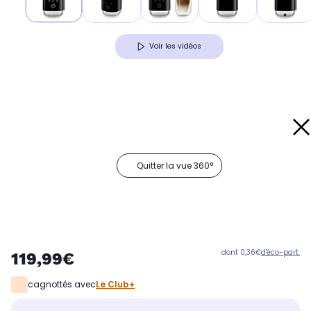
Voir les vidéos
Quitter la vue 360°
dont 0,36€
d'éco-part.
119,99€
cagnottés avec
Le Club+