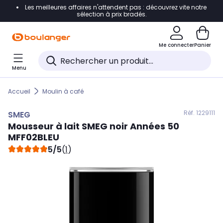
Les meilleures affaires n'attendent pas : découvrez vite notre
Accéder directement à la navigation
sélection à prix bradés.
Accéder directement au contenu
Me connecter
Panier
Accéder directement au pied de page
Menu
Accéder directement au chatbot
Accueil
Moulin à café
Réf. 122
9111
SMEG
Mousseur à lait
SMEG
noir Années 50
MFF02BLEU
5/5
(
1
)