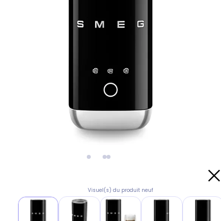
Visuel(s) du produit neuf