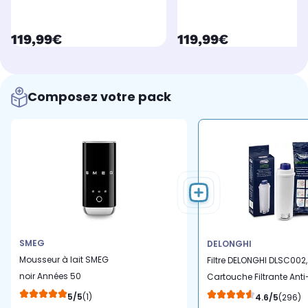
currentPrice
currentPrice
119,99€
119,99€
Composez votre pack
SMEG
DELONGHI
Mousseur à lait SMEG
Filtre DELONGHI DLSC002,
noir Années 50
Cartouche Filtrante Anti
MFF02BLEU
Calcaire pour Machines
5/5
(1)
4.6/5
(296)