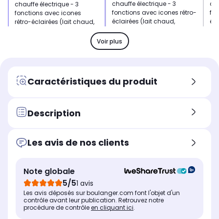
chauffe électrique - 3
cha
chauffe électrique - 3
fonctions avec icones rétro-
fon
fonctions avec icones
éclairées (lait chaud,
écl
rétro-éclairées (lait chaud,
mousse chaude, mousse
mo
mousse chaude, mousse
froide)
fro
froide)
Voir plus
Capacité mousse de lait
Cap
Capacité mousse de lait
120 ml
120
120 ml
Dimensions l x h x p
Dim
Dimensions l x h x p
Caractéristiques du produit
9 x 20.3 x 9 cm
9 x
9 x 20.3 x 9 cm
Description
Les avis de nos clients
Note globale
5/5
1 avis
Les avis déposés sur boulanger.com font l'objet d'un
contrôle avant leur publication. Retrouvez notre
procédure de contrôle
en cliquant ici
.