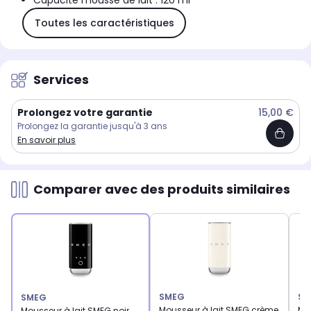
Capacité mousse de lait : 120 ml
Toutes les caractéristiques
Services
Prolongez votre garantie
15,00 €
Prolongez la garantie jusqu'à 3 ans
En savoir plus
Comparer avec des produits similaires
SMEG
SM
SMEG
Mousseur à lait SMEG crème
Mo
Mousseur à lait SMEG noir