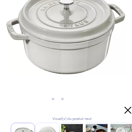
Visuel(s) du produit neuf