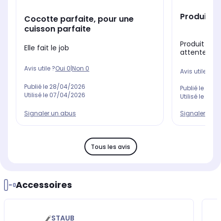
Produit pa
Cocotte parfaite, pour une
cuisson parfaite
Produit de 
Elle fait le job
attentes
Avis utile ?
Oui
0
|
Non
0
Avis utile ?
Oui
Publié le
28/04/2026
Publié le
14/0
Utilisé le
07/04/2026
Utilisé le
23/1
Signaler un 
Signaler un abus
Tous les avis
Accessoires
STAUB