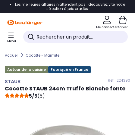
Les meilleures affaires n'attendent pas : découvrez vite notre
Accéder directement à la navigation
sélection à prix bradés.
Accéder directement au contenu
Me connecter
Panier
Accéder directement au pied de page
Menu
Accéder directement au chatbot
Accueil
Cocotte - Marmite
Autour de la cuisine
Fabriqué en France
Réf. 122
4390
STAUB
Cocotte
STAUB
24cm Truffe Blanche fonte
5/5
(
5
)