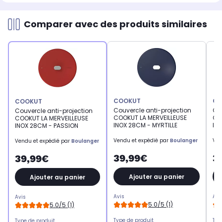
Comparer avec des produits similaires
COOKUT
CO
COOKUT
Couvercle anti-projection
Cou
Couvercle anti-projection
COOKUT LA MERVEILLEUSE
CO
COOKUT LA MERVEILLEUSE
INOX 28CM - MYRTILLE
IN
INOX 28CM - PASSION
Vendu et expédié par
Boulanger
Ven
Vendu et expédié par
Boulanger
39,99€
3
39,99€
Ajouter au panier
Ajouter au panier
Avis
Avi
Avis
5.0/5 (1)
5.0/5 (1)
Type de produit
Typ
Type de produit