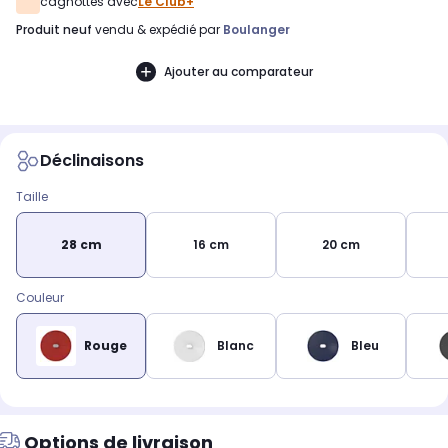
cagnottés avec
Le Club+
produit neuf
vendu & expédié par
Boulanger
Ajouter au comparateur
Déclinaisons
Taille
28 cm
16 cm
20 cm
Couleur
Rouge
Blanc
Bleu
Options de livraison