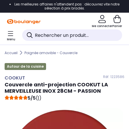
Les meilleures affaires n'attendent pas : découvrez vite notre
Accéder directement à la navigation
sélection à prix bradés.
Accéder directement au contenu
Me connecter
Panier
Accéder directement au pied de page
Menu
Accéder directement au chatbot
Accueil
Poignée amovible - Couvercle
Autour de la cuisine
Réf. 122
3586
COOKUT
Couvercle anti-projection
COOKUT
LA
MERVEILLEUSE INOX 28CM - PASSION
5/5
(
1
)