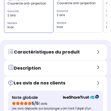
Couvercle anti-projection
Cou
Couvercle anti-projection
Garantie
Gar
Garantie
2 ans
2 
2 ans
Matière
Mat
Matière
Inox
Ino
Inox
Caractéristiques du produit
Description
Les avis de nos clients
Note globale
5/5
1 avis
Les avis déposés sur boulanger.com font l'objet d'un