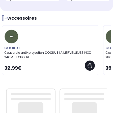
Accessoires
COOKUT
CO
Couvercle anti-projection
COOKUT
LA MERVEILLEUSE INOX
Couv
24CM - FOUGERE
28CM
32,99€
39