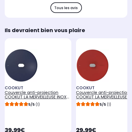
Tous les avis
Ils devraient bien vous plaire
COOKUT
COOKUT
Couvercle anti-projection
Couvercle anti-projection
COOKUT LA MERVEILLEUSE INOX
COOKUT LA MERVEILLEUSE INOX
28CM - MYRTILLE
20CM - PASSION
5/5
(1)
5/5
(1)
currentPrice
currentPrice
39,99€
29,99€