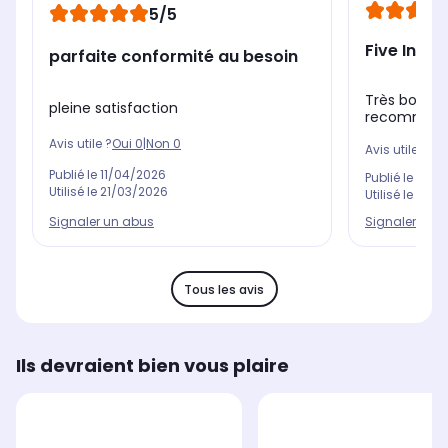
5/5
Five Inox
parfaite conformité au besoin
Très bon rap
pleine satisfaction
recommand
Avis utile ?
Oui
0
|
Non
0
Avis utile ?
Oui
Publié le
11/04/2026
Publié le
09/1
Utilisé le
21/03/2026
Utilisé le
17/0
Signaler un abus
Signaler un 
Tous les avis
Ils devraient bien vous plaire