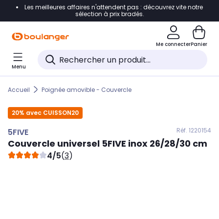
Les meilleures affaires n'attendent pas : découvrez vite notre
Accéder directement à la navigation
sélection à prix bradés.
Accéder directement au contenu
Me connecter
Panier
Accéder directement au pied de page
Menu
Accéder directement au chatbot
Accueil
Poignée amovible - Couvercle
20% avec CUISSON20
Réf. 122
0154
5FIVE
Couvercle universel
5FIVE
inox 26/28/30 cm
4/5
(
3
)