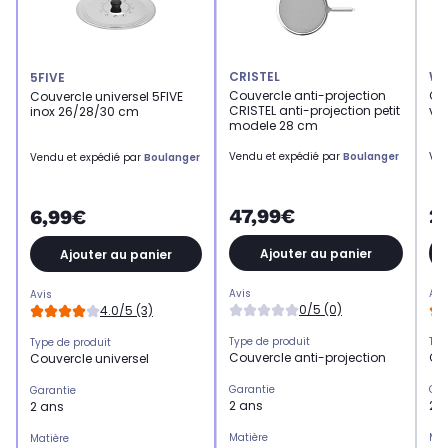
CRISTEL
WO
5FIVE
Couvercle anti-projection
Cou
Couvercle universel 5FIVE
CRISTEL anti-projection petit
ver
inox 26/28/30 cm
modele 28 cm
Vendu et expédié par
Boulanger
Ven
Vendu et expédié par
Boulanger
47,99€
2
6,99€
Ajouter au panier
Ajouter au panier
Avis
Avi
Avis
0/5 (0)
4.0/5 (3)
Type de produit
Typ
Type de produit
Couvercle anti-projection
Cou
Couvercle universel
Garantie
Gar
Garantie
2 ans
2 
2 ans
Matière
Mat
Matière