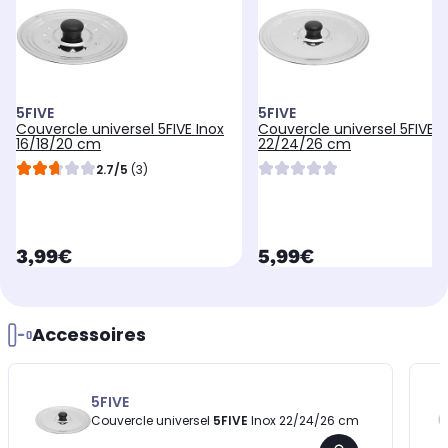
5FIVE
5FIVE
Couvercle universel 5FIVE Inox
Couvercle universel 5FIVE I
16/18/20 cm
22/24/26 cm
2.7/5
(3)
currentPrice
currentPrice
3,99€
5,99€
Accessoires
5FIVE
Couvercle universel
5FIVE
Inox 22/24/26 cm