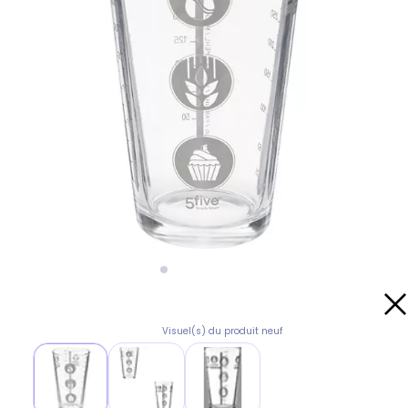
Visuel(s) du produit neuf