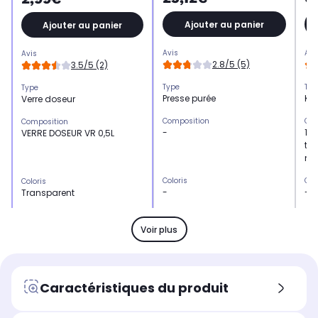
Ajouter au panier
Ajouter au panier
Avis
Avi
Avis
2.8/5 (5)
3.5/5 (2)
Type
Typ
Type
Presse purée
Kit
Verre doseur
Composition
Com
Composition
-
1 p
VERRE DOSEUR VR 0,5L
tap
mac
Coloris
Col
Coloris
-
-
Transparent
Matière
Mat
Matière
Plastique
Sil
Verre
Voir plus
Particularités
Par
Particularités
-
Dim
VERRE DOSEUR VR 0,5L
Caractéristiques du produit