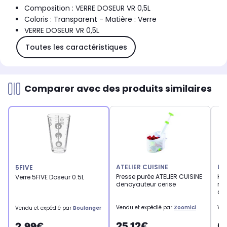
Composition : VERRE DOSEUR VR 0,5L
Coloris : Transparent - Matière : Verre
VERRE DOSEUR VR 0,5L
Toutes les caractéristiques
Comparer avec des produits similaires
ATELIER CUISINE
LE
5FIVE
Presse purée ATELIER CUISINE
Kit
Verre 5FIVE Doseur 0.5L
denoyauteur cerise
ma
à d
Vendu et expédié par
Zoomici
Ven
Vendu et expédié par
Boulanger
25,12€
6
2,99€