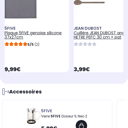
5FIVE
JEAN DUBOST
Plaque 5FIVE genoise silicone
Cuillère JEAN DUBOST angla
37x27cm
HETRE PEFC 30 cm + pat
5/5
(2)
currentPrice
currentPrice
9,99€
3,99€
Accessoires
5FIVE
Verre
5FIVE
Doseur 1L Neo 2