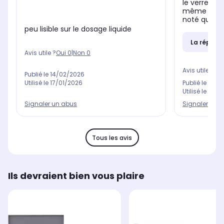
le verre dos
même mais s
noté qu'il e
peu lisible sur le dosage liquide
La répons
Avis utile ?
Oui
0
|
Non
0
Avis utile ?
Oui
Publié le
14/02/2026
Utilisé le
17/01/2026
Publié le
24/1
Utilisé le
04/1
Signaler un abus
Signaler un 
Tous les avis
Ils devraient bien vous plaire