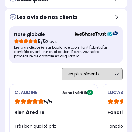
CRYSTAL, GENESIS, JET, JET+,
dét
ONE TOUCH, PINGUIN, PLAY,
eff
POWER, SOURCE, SPIRIT
Les avis de nos clients
Coloris
Col
Coloris
Bleu
Tr
Transparent
Note globale
Matière
Mat
Matière
5/5
2 avis
Aluminium
Ver
-
Les avis déposés sur boulanger.com font l'objet d'un
contrôle avant leur publication. Retrouvez notre
Dimensions l x h x p
Dim
Dimensions l x h x p
procédure de contrôle
en cliquant ici
.
6 x 36 x 6 cm
31.
-
CLAUDINE
LUCAS
Achat vérifié
5/5
Rien à redire
Fonctionn
Très bon qualité prix
Fonctionne