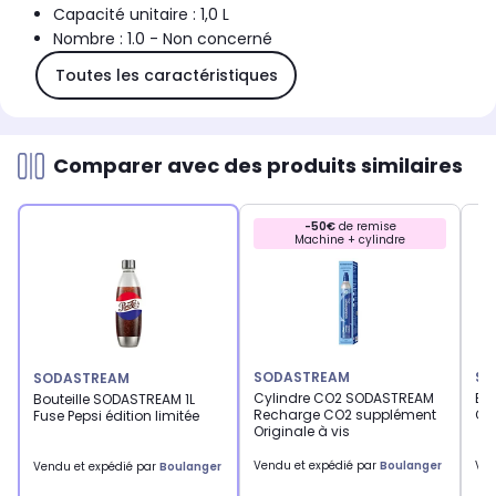
Capacité unitaire : 1,0 L
Nombre : 1.0 - Non concerné
Toutes les caractéristiques
Comparer avec des produits similaires
-50€
de remise
Machine + cylindre
SODASTREAM
SO
SODASTREAM
Cylindre CO2 SODASTREAM
Bo
Bouteille SODASTREAM 1L
Recharge CO2 supplément
Car
Fuse Pepsi édition limitée
Originale à vis
Vendu et expédié par
Boulanger
Ven
Vendu et expédié par
Boulanger