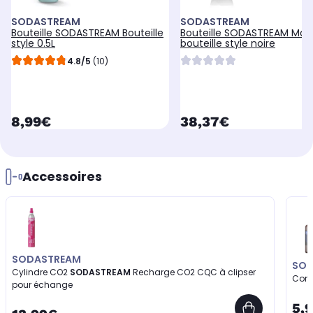
SODASTREAM
SODASTREAM
Bouteille SODASTREAM Bouteille
Bouteille SODASTREAM Ma p
style 0.5L
bouteille style noire
4.8/5
(10)
currentPrice
currentPrice
8,99€
38,37€
Accessoires
SODASTREAM
SOD
Cylindre CO2
SODASTREAM
Recharge CO2 CQC à clipser
Conc
pour échange
5,