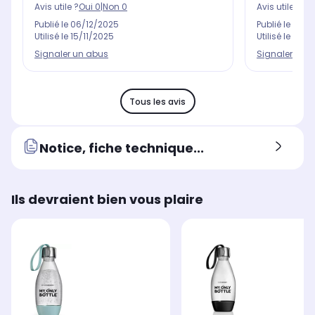
Avis utile ?
Oui
0
|
Non
0
Avis utile ?
Oui
Publié le
06/12/2025
Publié le
29/0
Utilisé le
15/11/2025
Utilisé le
04/0
Signaler un abus
Signaler un 
Tous les avis
Notice, fiche technique...
Ils devraient bien vous plaire