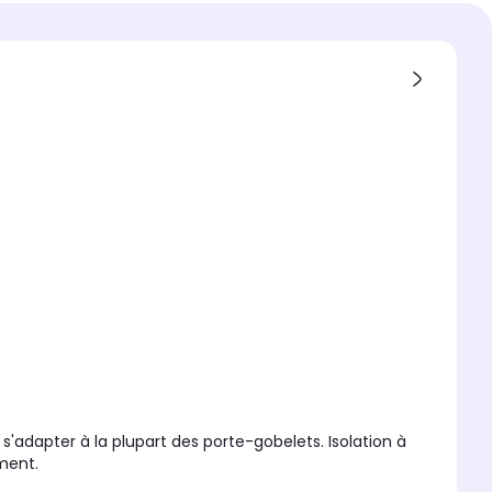
ionnement
tion
ion
ible avec
'adapter à la plupart des porte-gobelets. Isolation à
ement.