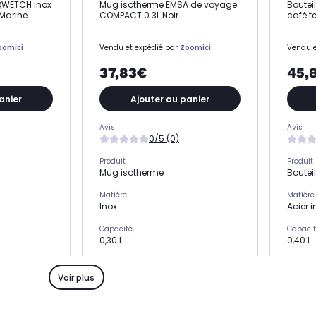
 QWETCH inox
Mug isotherme EMSA de voyage
Boutei
 Marine
COMPACT 0.3L Noir
café t
oomici
Vendu et expédié par
Zoomici
Vendu e
37,83€
45,
anier
Ajouter au panier
Avis
Avis
0/5 (0)
Produit
Produit
Mug isotherme
Boutei
Matière
Matière
Inox
Acier 
Capacité
Capaci
0,30 L
0,40 L
Coloris
Coloris
Noir
Rose
Voir plus
lle
Compatible lave-vaisselle
Compati
Oui
Non