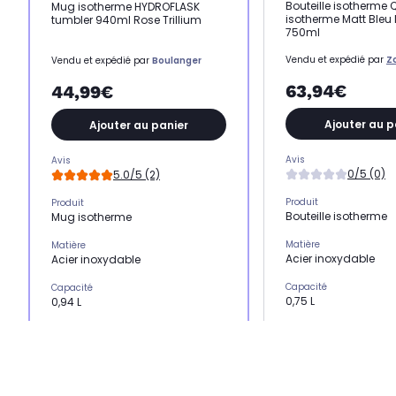
Bouteille isotherme
Mug isotherme HYDROFLASK
isotherme Matt Bleu
tumbler 940ml Rose Trillium
750ml
Vendu et expédié par
Z
Vendu et expédié par
Boulanger
63,94€
44,99€
Ajouter au p
Ajouter au panier
Avis
Avis
0/5 (0)
5.0/5 (2)
Produit
Produit
Bouteille isotherme
Mug isotherme
Matière
Matière
Acier inoxydable
Acier inoxydable
Capacité
Capacité
0,75 L
0,94 L
Coloris
Coloris
Bleu
Rose
Compatible lave-vaisse
Compatible lave-vaisselle
Non
Oui