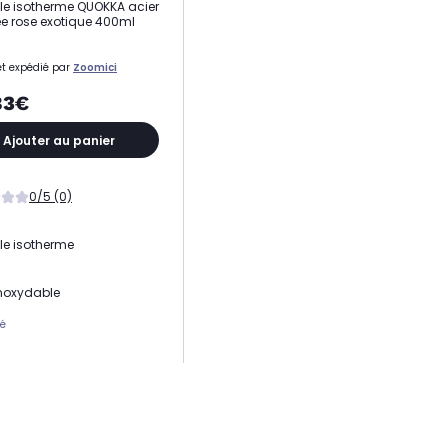
lle isotherme QUOKKA acier
ee rose exotique 400ml
t expédié par
Zoomici
83€
Ajouter au panier
0/5 (0)
lle isotherme
inoxydable
té
ble lave-vaisselle