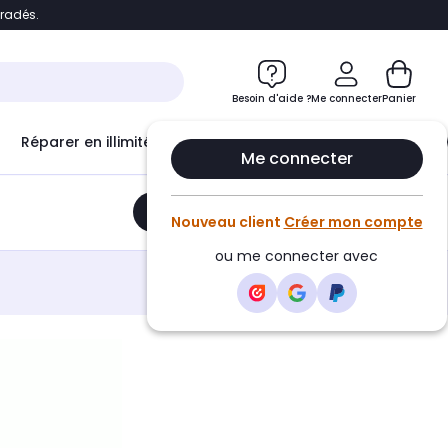
bradés.
e
Accéder directement au chatbot
Besoin d'aide ?
Me connecter
Panier
Réparer en illimité avec
Le Club Infinity
Econ
Me connecter
Ajouter au panier
•
44,99€
Nouveau client
Créer mon compte
ou me connecter avec