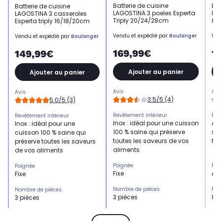
Batterie de cuisine
Bat
Batterie de cuisine
LAGOSTINA 3 poeles Esperta
In
LAGOSTINA 3 casseroles
Triply 20/24/28cm
8p
Esperta triply 16/18/20cm
Vendu et expédié par
Boulanger
Ven
Vendu et expédié par
Boulanger
169,99€
1
149,99€
Ajouter au panier
Ajouter au panier
Avis
Avi
Avis
3.5/5 (4)
5.0/5 (3)
Revêtement intérieur
Rev
Revêtement intérieur
Inox : idéal pour une cuisson
Ant
Inox : idéal pour une
100 % saine qui préserve
san
cuisson 100 % saine qui
toutes les saveurs de vos
fa
préserve toutes les saveurs
aliments
de vos aliments
Poignée
Poi
Poignée
Fixe
Am
Fixe
Nombre de pièces
Nom
Nombre de pièces
3 pièces
8 
3 pièces
Compatibilité
Com
Compatibilité
Tous feux dont induction
Tou