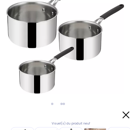
Visuel(s) du produit neuf