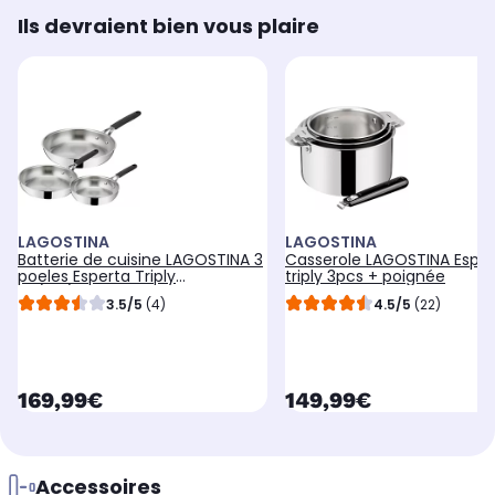
Ils devraient bien vous plaire
LAGOSTINA
LAGOSTINA
Batterie de cuisine LAGOSTINA 3
Casserole LAGOSTINA Esper
poeles Esperta Triply
triply 3pcs + poignée
20/24/28cm
3.5/5
(4)
4.5/5
(22)
currentPrice
currentPrice
169,99€
149,99€
Accessoires