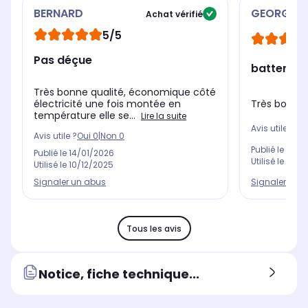
BERNARD
GEORGE
Achat vérifié
5/5
Pas déçue
batterie 
Très bonne qualité, économique côté
Très bonne 
électricité une fois montée en
température elle se...
Lire la suite
Avis utile ?
Oui
Avis utile ?
Oui
0
|
Non
0
Publié le
25/1
Publié le
14/01/2026
Utilisé le
02/1
Utilisé le
10/12/2025
Signaler un 
Signaler un abus
Tous les avis
Notice, fiche technique...