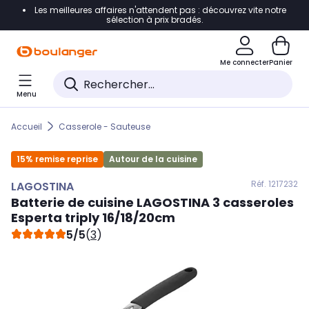
Les meilleures affaires n'attendent pas : découvrez vite notre
Accéder directement à la navigation
sélection à prix bradés.
Accéder directement au contenu
Me connecter
Panier
Accéder directement au pied de page
Menu
Accéder directement au chatbot
Accueil
Casserole - Sauteuse
15% remise reprise
Autour de la cuisine
Réf. 121
7232
LAGOSTINA
Batterie de cuisine
LAGOSTINA
3 casseroles
Esperta triply 16/18/20cm
5/5
(
3
)