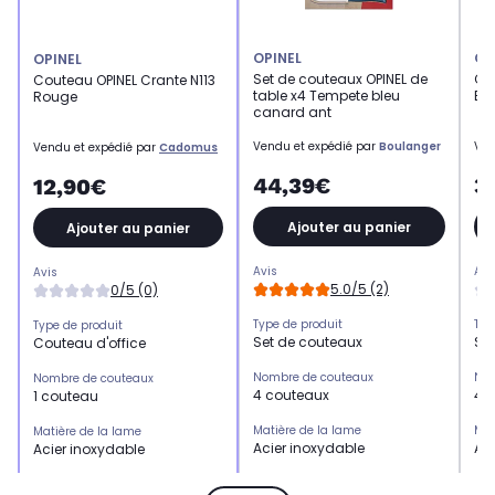
OPINEL
OP
OPINEL
Set de couteaux OPINEL de
Co
Couteau OPINEL Crante N113
table x4 Tempete bleu
Ess
Rouge
canard ant
Vendu et expédié par
Boulanger
Ven
Vendu et expédié par
Cadomus
44,39€
3
12,90€
Ajouter au panier
Ajouter au panier
Avis
Avi
Avis
5.0/5 (2)
0/5 (0)
Type de produit
Typ
Type de produit
Set de couteaux
Se
Couteau d'office
Nombre de couteaux
Nom
Nombre de couteaux
4 couteaux
4 
1 couteau
Matière de la lame
Mat
Matière de la lame
Acier inoxydable
Aci
Acier inoxydable
Taille de la lame
Tai
Taille de la lame