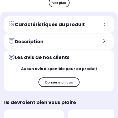
11.0
-
10.0
Voir plus
Compatible lave-vaiselle
Com
Compatible lave-vaiselle
Oui
No
Non
Fabriqué en
Fab
Fabriqué en
Caractéristiques du produit
France
Po
France
Description
Les avis de nos clients
Aucun avis disponible pour ce produit
Donner mon avis
Ils devraient bien vous plaire