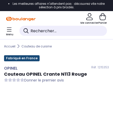
Les meilleures affaires n'attendent pas : découvrez vite notre
Accéder directement à la navigation
sélection à prix bradés.
Accéder directement au contenu
Me connecter
Panier
Accéder directement au pied de page
Menu
Accéder directement au chatbot
Accueil
Couteau de cuisine
Fabriqué en France
Réf. 121
5353
OPINEL
Couteau
OPINEL
Crante N113 Rouge
Donner le premier avis