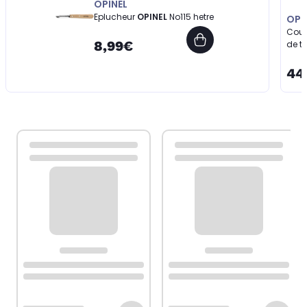
OPINEL
Eplucheur
OPINEL
No115 hetre
OPI
Cout
8,99€
de t
44