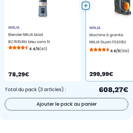
NINJA
NINJA
Blender NINJA blast
Machine à granita
BC151EUNV bleu sans fil
NINJA Slushi FS301EU
4.4/5
(40)
Granités, Cocktails
4.6/5
(106)
Glacés, Milkshakes, 5
Programmes, 2.5L,
Maintien au Froid 12H
299,99€
78,29€
608,27€
Total du pack (3 articles) :
Ajouter le pack au panier