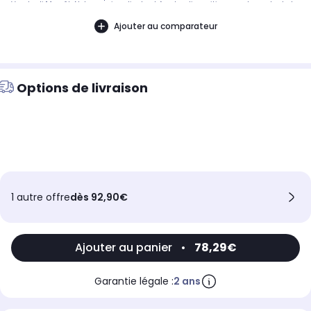
Vendredi 14 août. Notre service client est à votre disposition avant, pendant et
après votre commande. A bientôt sur 2KINGS.
Ajouter au comparateur
Options de livraison
1 autre offre
dès 92,90€
Ajouter au panier
•
78,29€
Garantie légale :
2 ans