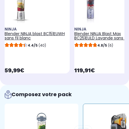
NINJA
NINJA
Blender NINJA blast BC151EUWH
Blender NINJA Blast Max
sans fil blanc
BC251EULD Lavande sans fil
4.4/5
(40)
4.8/5
(6)
currentPrice
currentPrice
59,99€
119,91€
Composez votre pack