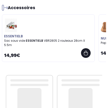
Accessoires
ESSENTIELB
NUF
Sac sous vide
ESSENTIELB
VBR2805 2 rouleaux 28cm X
Papi
5.5m
14
14,99€