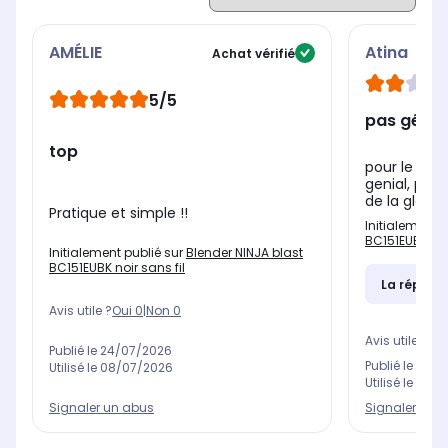
AMÉLIE
Atina
Achat vérifié
5/5
pas génia
top
pour le prix
genial, pas 
de la glace 
Pratique et simple !!
Initialement 
BC151EUBK noir
Initialement publié sur
Blender NINJA blast
BC151EUBK noir sans fil
La répons
Avis utile ?
Oui
0
|
Non
0
Avis utile ?
Oui
Publié le
24/07/2026
Publié le
20/0
Utilisé le
08/07/2026
Utilisé le
27/0
Signaler un abus
Signaler un 