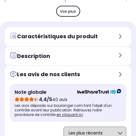
Nombre de tours minutes maxi
Nom
Nombre de tours minutes maxi
17.500 tr/mn
17.
-
Voir plus
Smoothie
Smo
Smoothie
Oui
Ou
Oui
Glace pilée
Gla
Glace pilée
Caractéristiques du produit
-
-
Oui
Fonction nettoyage
Fon
Fonction nettoyage
Non
No
Oui
Description
Lames amovibles
Lam
Lames amovibles
Oui
Ou
Oui
Les avis de nos clients
Eléments compatibles lave-
Elé
Eléments compatibles lave-
vaisselle
vai
vaisselle
Bol
Bol
Bol sans lames + couvercle
Note globale
+ verre doseur
4,4/5
40 avis
Blender professionnel
Ble
Blender professionnel
Les avis déposés sur boulanger.com font l'objet d'un
Non
No
Non
contrôle avant leur publication. Retrouvez notre
procédure de contrôle
en cliquant ici
.