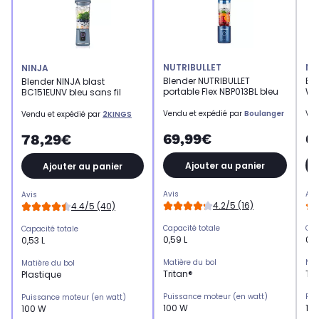
NUTRIBULLET
NU
NINJA
Blender NUTRIBULLET
Ble
Blender NINJA blast
portable Flex NBP013BL bleu
Wh
BC151EUNV bleu sans fil
Vendu et expédié par
Boulanger
Ven
Vendu et expédié par
2KINGS
69,99€
6
78,29€
Ajouter au panier
Ajouter au panier
Avis
Avi
Avis
4.2/5 (16)
4.4/5 (40)
Capacité totale
Cap
Capacité totale
0,59 L
0,5
0,53 L
Matière du bol
Mat
Matière du bol
Tritan®
Tri
Plastique
Puissance moteur (en watt)
Pui
Puissance moteur (en watt)
100 W
10
100 W