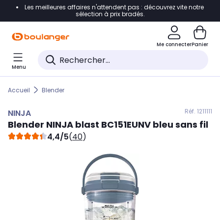
Les meilleures affaires n'attendent pas : découvrez vite notre
Accéder directement à la navigation
sélection à prix bradés.
Accéder directement au contenu
Me connecter
Panier
Accéder directement au pied de page
Menu
Accéder directement au chatbot
Accueil
Blender
Réf. 121
1111
NINJA
Blender
NINJA
blast BC151EUNV bleu sans fil
4,4/5
(
40
)