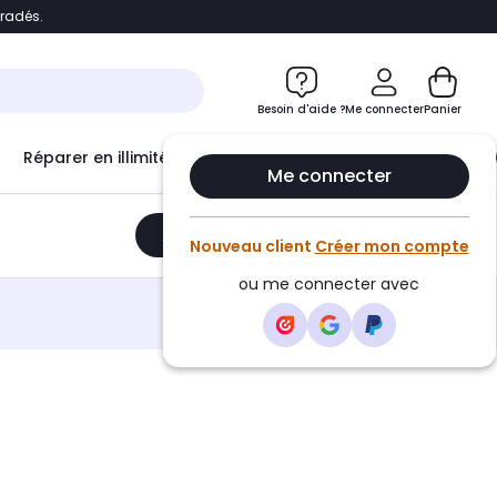
bradés.
e
Accéder directement au chatbot
Besoin d'aide ?
Me connecter
Panier
Réparer en illimité avec
Le Club Infinity
Econ
Me connecter
Ajouter au panier
•
699,99€
Nouveau client
Créer mon compte
ou me connecter avec