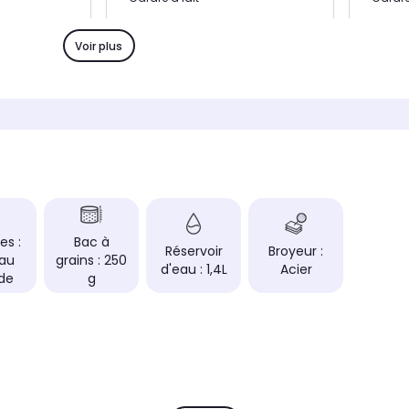
Boisson(s)
Boisson
Café & lactées
Café &
Voir plus
Bac à grains
Bac à g
275 g
300 g
Réservoir d'eau
Réservo
1,8L
1,8L
Broyeur
Broyeur
Céramique
Acier
s
Nombre de bac à grains
Nombre 
1
1
es :
Bac à
Type de boissons
Type de
Réservoir
Broyeur :
Eau
grains : 250
es, thé
café et boissons lactées
café e
d'eau : 1,4L
Acier
de
g
Type de café
Type de
grain et moulu
grain 