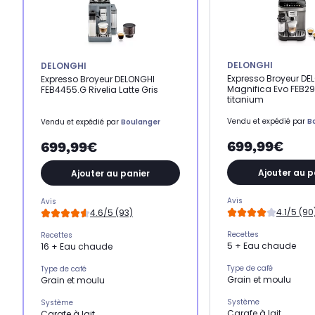
DELONGHI
DELONGHI
Expresso Broyeur DE
Expresso Broyeur DELONGHI
Magnifica Evo FEB29
FEB4455.G Rivelia Latte Gris
titanium
Vendu et expédié par
B
Vendu et expédié par
Boulanger
699,99€
699,99€
Ajouter au p
Ajouter au panier
Avis
Avis
4.1/5 (90
4.6/5 (93)
Recettes
Recettes
5 + Eau chaude
16 + Eau chaude
Type de café
Type de café
Grain et moulu
Grain et moulu
Système
Système
Carafe à lait
Carafe à lait