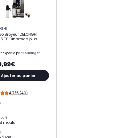
GHI
so Broyeur DELONGHI
5.TB Dinamica plus
t expédié par
Boulanger
9,99€
Ajouter au panier
4.7/5 (40)
s
 café
et moulu
e
 à lait