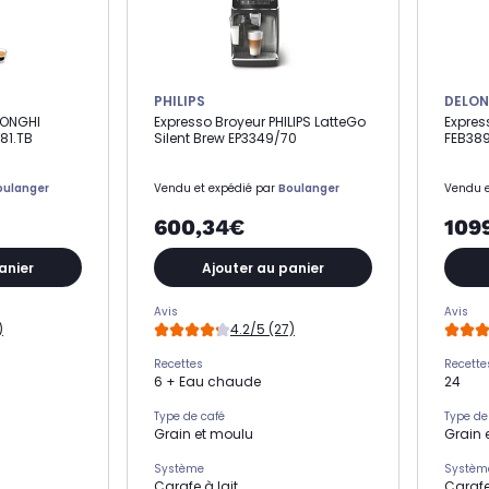
PHILIPS
DELON
LONGHI
Expresso Broyeur PHILIPS LatteGo
Expres
81.TB
Silent Brew EP3349/70
FEB389
oulanger
Vendu et expédié par
Boulanger
Vendu e
600,34€
109
anier
Ajouter au panier
Avis
Avis
)
4.2/5 (27)
Recettes
Recette
6 + Eau chaude
24
Type de café
Type de
Grain et moulu
Grain 
Système
Systèm
Carafe à lait
Carafe