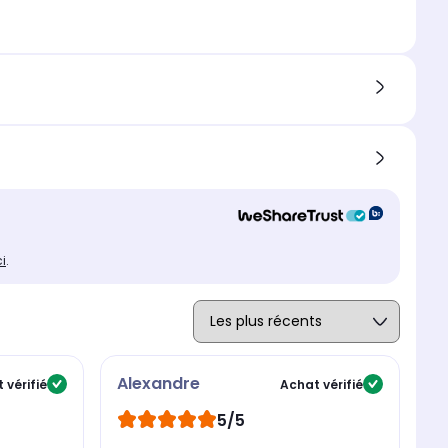
ci
.
Alexandre
P
 vérifié
Achat vérifié
5/5