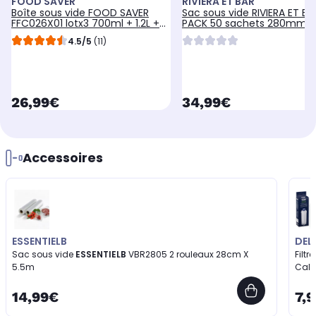
FOOD SAVER
RIVIERA ET BAR
Boîte sous vide FOOD SAVER
Sac sous vide RIVIERA ET BA
FFC026X01 lotx3 700ml + 1.2L +
PACK 50 sachets 280mm x
1.8L
3.55mm
4.5/5
(11)
currentPrice
currentPrice
26,99€
34,99€
Accessoires
ESSENTIELB
DEL
Sac sous vide
ESSENTIELB
VBR2805 2 rouleaux 28cm X
Filtre
5.5m
Calc
14,99€
7,