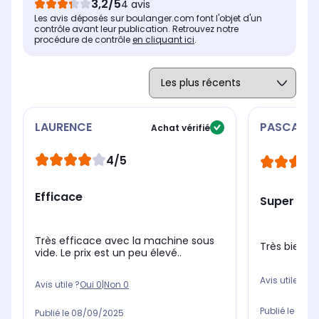
3,2/5
4 avis
Les avis déposés sur boulanger.com font l'objet d'un
contrôle avant leur publication. Retrouvez notre
procédure de contrôle
en cliquant ici
.
LAURENCE
PASCAL
Achat vérifié
4/5
Efficace
Super
Très efficace avec la machine sous
Très bien
vide. Le prix est un peu élevé..
Avis utile ?
Oui
Avis utile ?
Oui
0
|
Non
0
Publié le
28/0
Publié le
08/09/2025