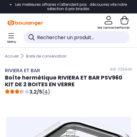
Les meilleures affaires n'attendent pas : découvrez vite notre
Accéder directement à la navigation
sélection à prix bradés.
Accéder directement au contenu
Me connecter
Panier
Accéder directement au pied de page
Menu
Accéder directement au chatbot
Accueil
Boite de conservation
Réf. 112
6946
RIVIERA ET BAR
Boîte hermétique
RIVIERA ET BAR
PSV960
KIT DE 2 BOITES EN VERRE
3,2/5
(
4
)