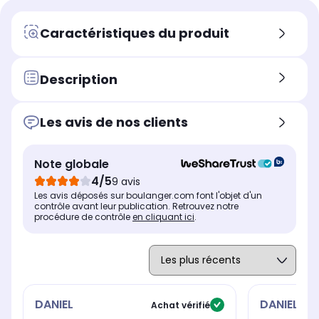
ondes
on
micro ondes
33.0
57
4.0
Caractéristiques du produit
Puissance du micro ondes
Pui
Puissance du micro ondes
1.100 W
1.
1.100 W
Installation
Ins
Installation
Description
à poser
à 
à poser
Volume
Vo
Volume
39 L
33 
39 L
Les avis de nos clients
Fonction vapeur avec générateur
Fon
Fonction vapeur avec
interne
int
générateur interne
Note globale
Oui
No
Non
4/5
9 avis
Maintien au chaud
Mai
Maintien au chaud
Les avis déposés sur boulanger.com font l'objet d'un
Non
Ou
Oui
contrôle avant leur publication. Retrouvez notre
procédure de contrôle
en cliquant ici
.
DANIEL
DANIEL
Achat vérifié