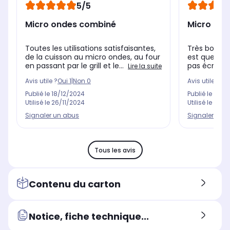
5/5
Micro ondes combiné
Micro ond
Toutes les utilisations satisfaisantes,
Très bon ap
de la cuisson au micro ondes, au four
est que le b
en passant par le grill et le...
pas écrit en
Lire la suite
Avis utile ?
Oui
1
|
Non
0
Avis utile ?
Oui
Publié le
18/12/2024
Publié le
09/0
Utilisé le
26/11/2024
Utilisé le
16/0
Signaler un abus
Signaler un 
Tous les avis
Contenu du carton
Notice, fiche technique...