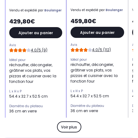
Vendu et expédié par
Boulanger
Ven
Vendu et expédié par
Boulanger
459,80€
4
429,80€
Ajouter au panier
Ajouter au panier
Avis
Avi
Avis
4.0/5 (112)
4.0/5 (9)
Idéal pour
Idé
Idéal pour
réchauffer, décongeler,
réc
réchauffer, décongeler,
grâtiner vos plats, vos
grâ
grâtiner vos plats, vos
pizzas et cuisiner avec la
piz
pizzas et cuisiner avec la
fonction four
fon
fonction four
L x H x P
L x 
L x H x P
54.4 x 32.7 x 52.5 cm
49 
54.4 x 32.7 x 52.5 cm
Diamètre du plateau
Dia
Diamètre du plateau
36 cm en verre
36
36 cm en verre
Type de commande
Ty
Type de commande
bouton et tactile
bou
tactile
Voir plus
Menus préprogrammés du micro
Men
Menus préprogrammés du