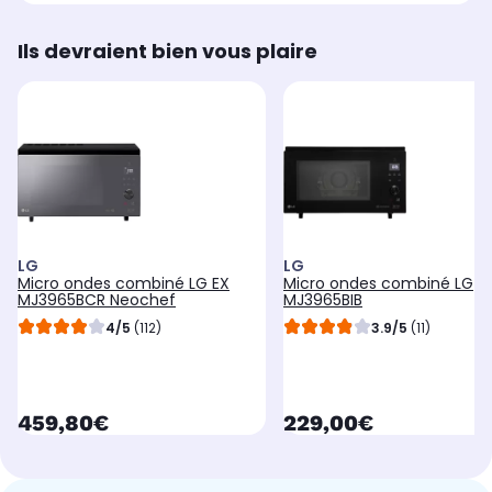
Ils devraient bien vous plaire
LG
LG
Micro ondes combiné LG EX
Micro ondes combiné LG
MJ3965BCR Neochef
MJ3965BIB
4/5
(112)
3.9/5
(11)
currentPrice
currentPrice
459,80€
229,00€