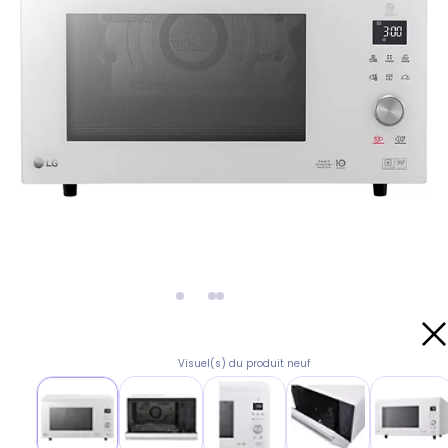
Visuel(s) du produit neuf