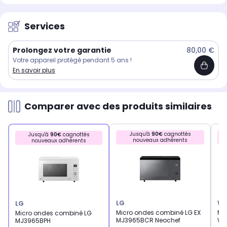
Services
Prolongez votre garantie
80,00 €
Votre appareil protégé pendant 5 ans !
En savoir plus
Comparer avec des produits similaires
Jusqu'à
90€
cagnottés
Jusqu'à
90€
cagnottés
nouveaux adhérents
nouveaux adhérents
LG
WH
LG
Micro ondes combiné LG EX
Mi
Micro ondes combiné LG
MJ3965BCR Neochef
WH
MJ3965BPH