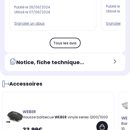
Publié le
05/0
Publié le
26/06/2024
Utilisé le
14/0
Utilisé le
07/06/2024
Signaler un 
Signaler un abus
Tous les avis
Notice, fiche technique...
Accessoires
WEBER
Housse barbecue
WEBER
vinyle series Q100/1000
WEB
Barq
33,99€
10