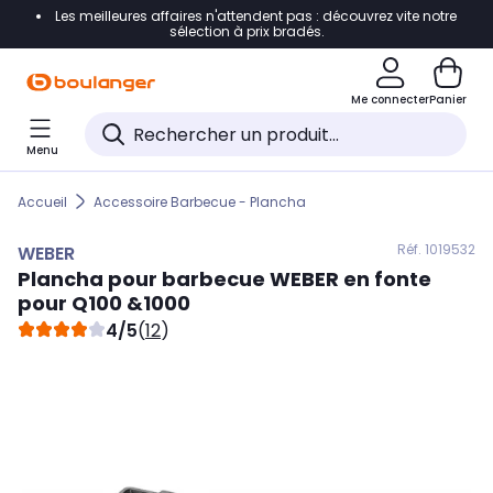
Les meilleures affaires n'attendent pas : découvrez vite notre
Accéder directement à la navigation
sélection à prix bradés.
Accéder directement au contenu
Me connecter
Panier
Accéder directement au pied de page
Menu
Accéder directement au chatbot
Accueil
Accessoire Barbecue - Plancha
Réf. 101
9532
WEBER
Plancha pour barbecue
WEBER
en fonte
pour Q100 &1000
4/5
(
12
)