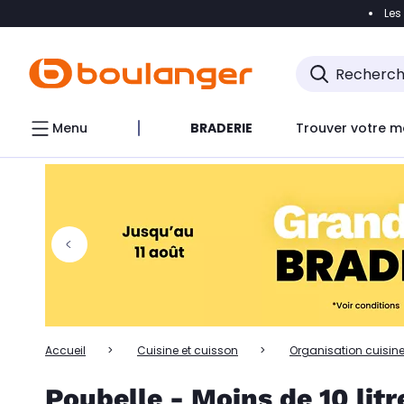
Les
Accéder directement à la navigation
Accéder directem
Accéder directement au chatbot
Menu
BRADERIE
Trouver votre m
Accueil
Cuisine et cuisson
Organisation cuisin
Poubelle - Moins de 10 litr