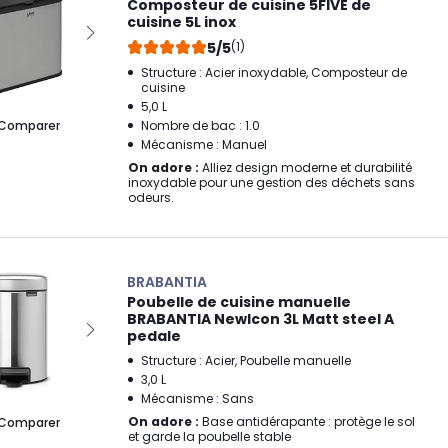
Composteur de cuisine 5FIVE de
cuisine 5L inox
5/5
(1)
Structure : Acier inoxydable, Composteur de
cuisine
5,0 L
Comparer
Nombre de bac : 1.0
Mécanisme : Manuel
On adore :
Alliez design moderne et durabilité
inoxydable pour une gestion des déchets sans
odeurs.
BRABANTIA
Poubelle de cuisine manuelle
BRABANTIA Newlcon 3L Matt steel A
pedale
Structure : Acier, Poubelle manuelle
3,0 L
Mécanisme : Sans
On adore :
Base antidérapante : protège le sol
Comparer
et garde la poubelle stable