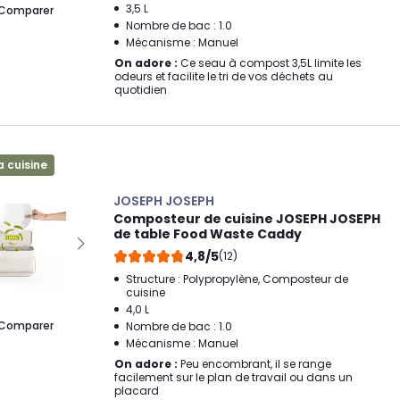
3,5 L
Comparer
Nombre de bac : 1.0
Mécanisme : Manuel
On adore :
Ce seau à compost 3,5L limite les
odeurs et facilite le tri de vos déchets au
quotidien
a cuisine
JOSEPH JOSEPH
Composteur de cuisine JOSEPH JOSEPH
de table Food Waste Caddy
4,8/5
(12)
Structure : Polypropylène, Composteur de
cuisine
4,0 L
Comparer
Nombre de bac : 1.0
Mécanisme : Manuel
On adore :
Peu encombrant, il se range
facilement sur le plan de travail ou dans un
placard