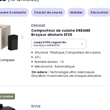
soire à vaisselle
Chariot de course
Mobilier
Décoration
DREAME
Composteur de cuisine DREAME
Broyeur déchets SF25
Jusqu'à
90€
cagnottés
nouveaux adhérents
Structure : Plastique, Composteur de cuisine
2,5 L
Comparer
Nombre de bac : 1.0
Mécanisme : Automatique
On adore :
Technologie ultra-silencieuse.
Discrétion maximale lors de chaque utilisation.
a cuisine
5FIVE