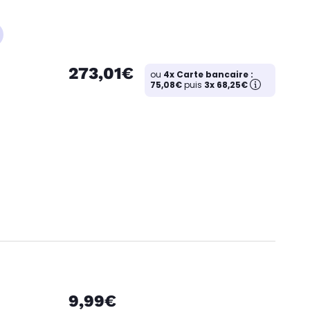
273,01€
ou
4x Carte bancaire :
75,08€
puis
3x 68,25€
9,99€