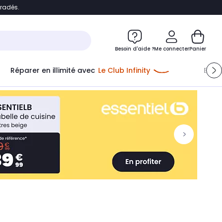
bradés.
ontenu
Accéder directement au pied de page
Besoin d'aide ?
Me connecter
Panier
Réparer en illimité avec
Le Club Infinity
Econ