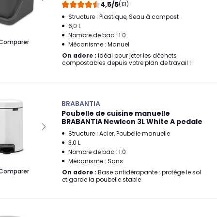
4,5/5
(13)
Structure : Plastique, Seau à compost
6,0 L
Nombre de bac : 1.0
Comparer
Mécanisme : Manuel
On adore :
Idéal pour jeter les déchets
compostables depuis votre plan de travail !
BRABANTIA
Poubelle de cuisine manuelle
BRABANTIA Newlcon 3L White A pedale
Structure : Acier, Poubelle manuelle
3,0 L
Nombre de bac : 1.0
Mécanisme : Sans
Comparer
On adore :
Base antidérapante : protège le sol
et garde la poubelle stable