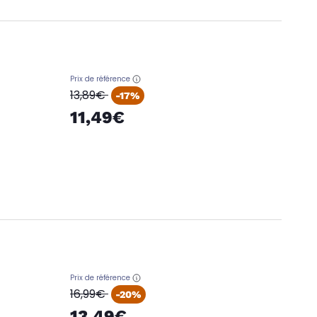
Prix de référence
oldPrice
13,89€
-17%
11,49€
Prix de référence
oldPrice
16,99€
-20%
13,49€