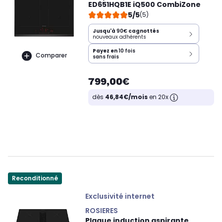
ED651HQB1E iQ500 CombiZone
5/5
(5)
Jusqu'à
90€
cagnottés
nouveaux adhérents
Payez en
10 fois
Comparer
sans frais
799,00€
dès
46,84€/mois
en 20x
Reconditionné
Exclusivité internet
ROSIERES
Plaque induction aspirante