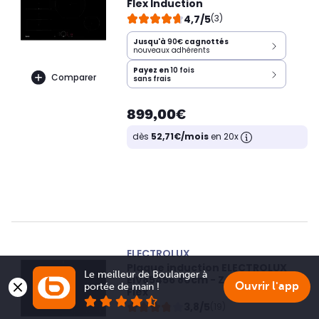
Flex Induction
4,7/5
(3)
Jusqu'à
90€
cagnottés
nouveaux adhérents
Payez en
10 fois
Comparer
sans frais
899,00€
dès
52,71€/mois
en 20x
ELECTROLUX
Plaque induction ELECTROLUX
Le meilleur de Boulanger à 
EIV85456 80cm - Zone Modulable
Ouvrir l'app
portée de main !
Flex
3,8/5
(19)