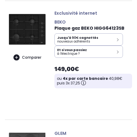
Exclusivité internet
BEKO
Plaque gaz BEKO HIGG64123SB
Jusqu'à
90€
cagnottés
nouveaux adhérents
Et si vous passiez
à l'électrique ?
Comparer
149,00€
ou
4x par carte bancaire
40,98€
puis 3x 37,25
GLEM