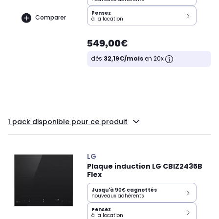
Pensez
Comparer
à la location
549,00€
dès
32,19€/mois
en 20x
1 pack disponible pour ce produit
LG
Plaque induction LG CBIZ2435B
Flex
Jusqu'à
90€
cagnottés
nouveaux adhérents
Pensez
à la location