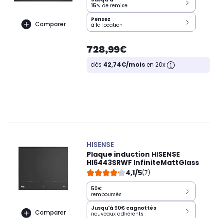
15%
de remise
Pensez
Comparer
à la location
728,99€
dès
42,74€/mois
en 20x
HISENSE
Plaque induction HISENSE
HI6443SRWF InfiniteMattGlass
4,1/5
(7)
50€
remboursés
Jusqu'à
90€
cagnottés
Comparer
nouveaux adhérents