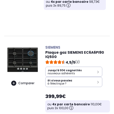
ou
4x par carte bancaire
98,73€
puis 3x 89,75
SIEMENS
Plaque gaz SIEMENS EC6A6PI90
IQ500
4,5/5
(2)
Jusqu'à
90€
cagnottés
nouveaux adhérents
Et si vous passiez
Comparer
à l'électrique ?
399,99€
ou
4x par carte bancaire
110,00€
puis 3x 100,00