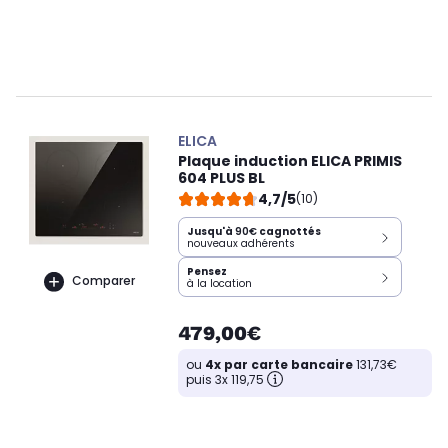
ELICA
Plaque induction ELICA PRIMIS
604 PLUS BL
4,7/5
(10)
Jusqu'à
90€
cagnottés
nouveaux adhérents
Pensez
Comparer
à la location
479,00€
ou
4x par carte bancaire
131,73€
puis 3x 119,75