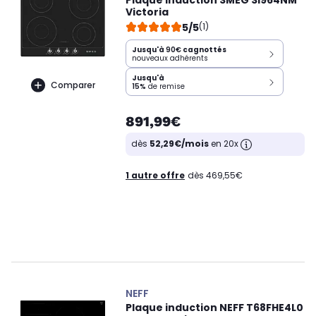
Plaque induction SMEG SI964NM
Victoria
5/5
(1)
Jusqu'à
90€
cagnottés
nouveaux adhérents
Jusqu'à
Comparer
15%
de remise
891,99€
dès
52,29€/mois
en 20x
1 autre offre
dès 469,55€
NEFF
Plaque induction NEFF T68FHE4L0