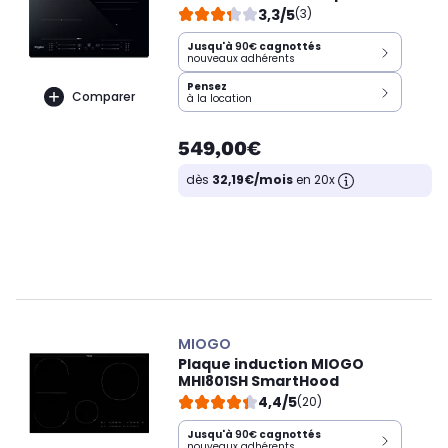
3,3/5
(3)
Jusqu'à
90€
cagnottés
nouveaux adhérents
Pensez
Comparer
à la location
549,00€
dès
32,19€/mois
en 20x
MIOGO
Plaque induction MIOGO
MHI801SH SmartHood
4,4/5
(20)
Jusqu'à
90€
cagnottés
nouveaux adhérents