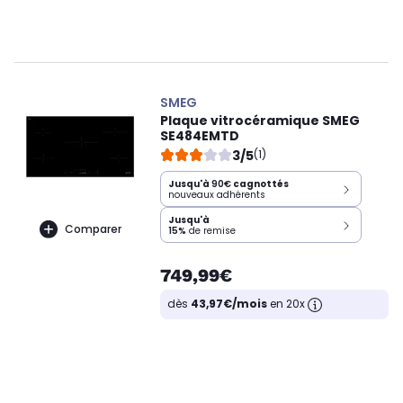
SMEG
Plaque vitrocéramique SMEG
SE484EMTD
3/5
(1)
Jusqu'à
90€
cagnottés
nouveaux adhérents
Jusqu'à
Comparer
15%
de remise
749,99€
dès
43,97€/mois
en 20x