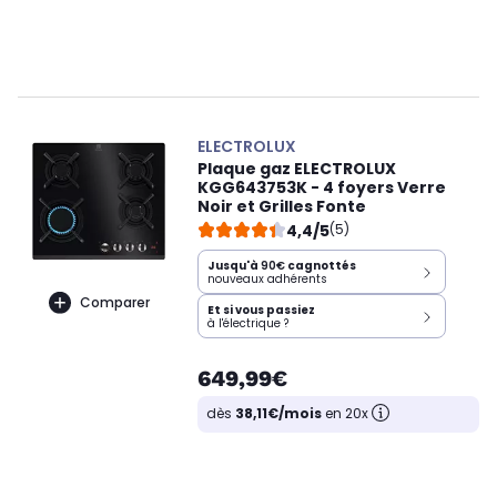
ELECTROLUX
Plaque gaz ELECTROLUX
KGG643753K - 4 foyers Verre
Noir et Grilles Fonte
4,4/5
(5)
Jusqu'à
90€
cagnottés
nouveaux adhérents
Comparer
Et si vous passiez
à l'électrique ?
649,99€
dès
38,11€/mois
en 20x