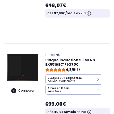
648,07€
dès
37,99€/mois
en 20x
SIEMENS
Plaque induction SIEMENS
EX651HEC1F IQ700
4,8/5
(8)
Jusqu'à
90€
cagnottés
nouveaux adhérents
Payez en
10 fois
Comparer
sans frais
699,00€
dès
40,98€/mois
en 20x