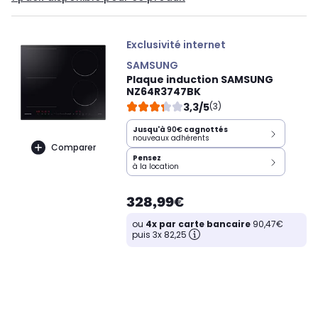
Exclusivité internet
SAMSUNG
Plaque induction SAMSUNG
NZ64R3747BK
3,3/5
(3)
Jusqu'à
90€
cagnottés
nouveaux adhérents
Comparer
Pensez
à la location
328,99€
ou
4x par carte bancaire
90,47€
puis 3x 82,25