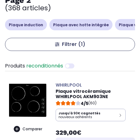
Page 2
(368 articles)
Plaque induction
Plaque avec hotte intégrée
Plaque vi
Filtrer
(1)
Produits
reconditionnés
WHIRLPOOL
Plaque vitrocéramique
WHIRLPOOL AKM903NE
4/5
(60)
Jusqu'à
90€
cagnottés
nouveaux adhérents
Comparer
329,00€