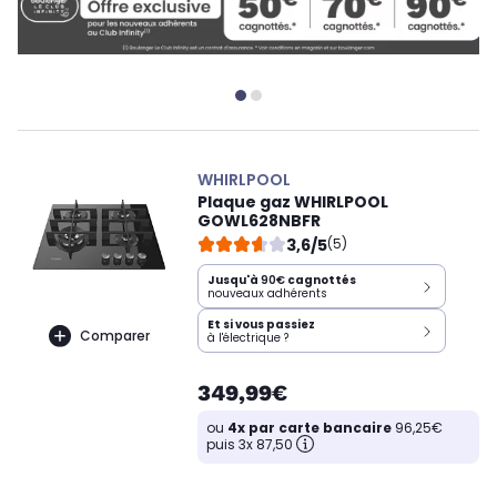
WHIRLPOOL
Plaque gaz WHIRLPOOL
GOWL628NBFR
3,6/5
(5)
Jusqu'à
90€
cagnottés
nouveaux adhérents
Et si vous passiez
Comparer
à l'électrique ?
349,99€
ou
4x par carte bancaire
96,25€
puis 3x 87,50