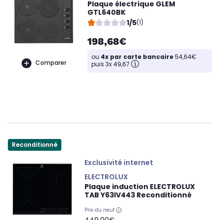
Plaque électrique GLEM
GTL640BK
1/5
(1)
198,68€
ou
4x par carte bancaire
54,64€
Comparer
puis 3x 49,67
Reconditionné
Exclusivité internet
ELECTROLUX
Plaque induction ELECTROLUX
TAB Y63IV443 Reconditionné
Prix du neuf
oldPrice
449,00€