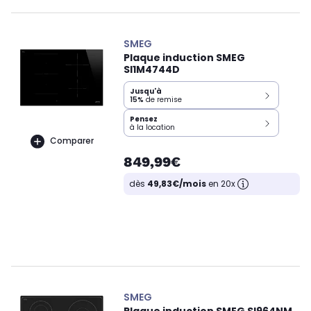
SMEG
Plaque induction SMEG
SI1M4744D
Jusqu'à
15%
de remise
Pensez
à la location
Comparer
849,99€
dès
49,83€/mois
en 20x
SMEG