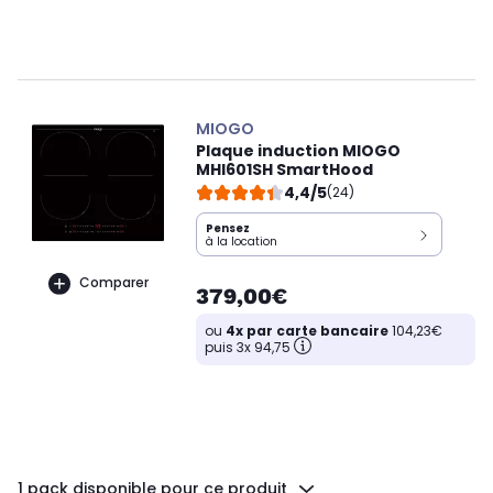
MIOGO
Plaque induction MIOGO
MHI601SH SmartHood
4,4/5
(24)
Pensez
à la location
Comparer
379,00€
ou
4x par carte bancaire
104,23€
puis 3x 94,75
1 pack disponible pour ce produit