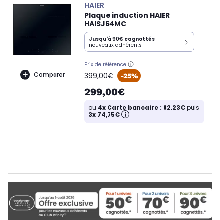
HAIER
Plaque induction HAIER
HAISJ64MC
Jusqu'à
90€
cagnottés
nouveaux adhérents
Prix de référence
oldPrice
Comparer
399,00€
-25%
299,00€
ou
4x Carte bancaire : 82,23€
puis
3x 74,75€