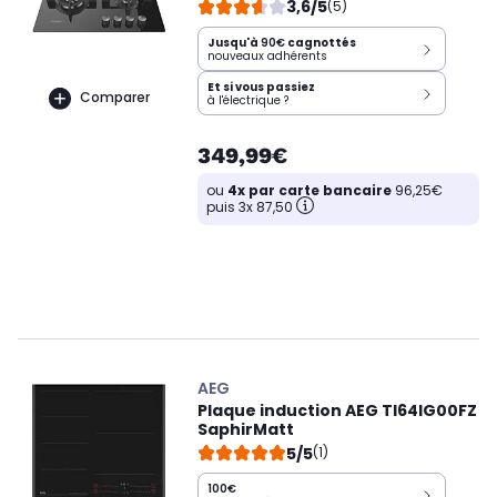
3,6/5
(5)
Jusqu'à
90€
cagnottés
nouveaux adhérents
Et si vous passiez
Comparer
à l'électrique ?
349,99€
ou
4x par carte bancaire
96,25€
puis 3x 87,50
AEG
Plaque induction AEG TI64IG00FZ
SaphirMatt
5/5
(1)
100€