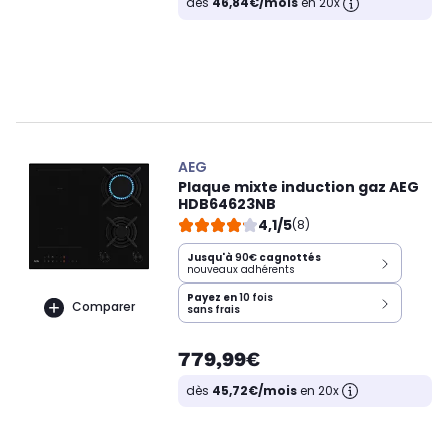
dès
46,84€/mois
en 20x
AEG
Plaque mixte induction gaz AEG
HDB64623NB
4,1/5
(8)
Jusqu'à
90€
cagnottés
nouveaux adhérents
Payez en
10 fois
Comparer
sans frais
779,99€
dès
45,72€/mois
en 20x