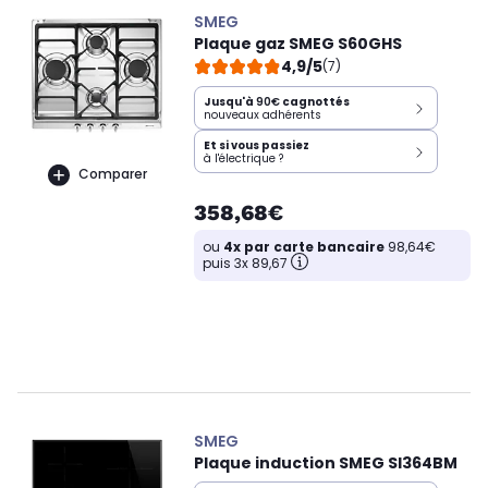
SMEG
Plaque gaz SMEG S60GHS
4,9/5
(7)
Jusqu'à
90€
cagnottés
nouveaux adhérents
Et si vous passiez
à l'électrique ?
Comparer
358,68€
ou
4x par carte bancaire
98,64€
puis 3x 89,67
SMEG
Plaque induction SMEG SI364BM