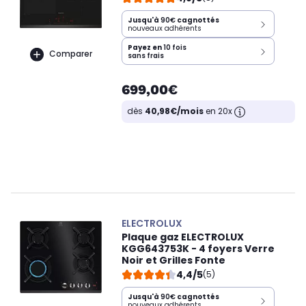
Jusqu'à
90€
cagnottés
nouveaux adhérents
Payez en
10 fois
Comparer
sans frais
699,00€
dès
40,98€/mois
en 20x
ELECTROLUX
Plaque gaz ELECTROLUX
KGG643753K - 4 foyers Verre
Noir et Grilles Fonte
4,4/5
(5)
Jusqu'à
90€
cagnottés
nouveaux adhérents