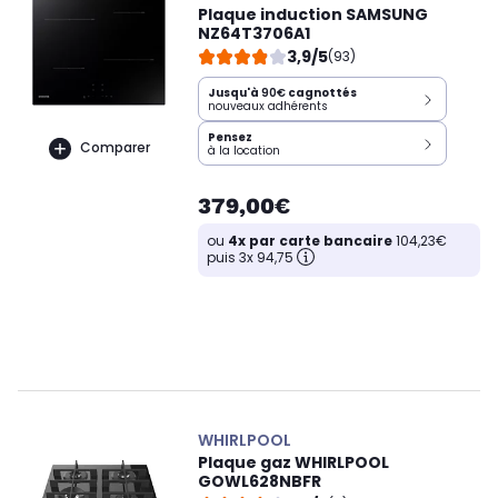
Plaque induction SAMSUNG
NZ64T3706A1
3,9/5
(93)
Jusqu'à
90€
cagnottés
nouveaux adhérents
Pensez
Comparer
à la location
379,00€
ou
4x par carte bancaire
104,23€
puis 3x 94,75
WHIRLPOOL
Plaque gaz WHIRLPOOL
GOWL628NBFR