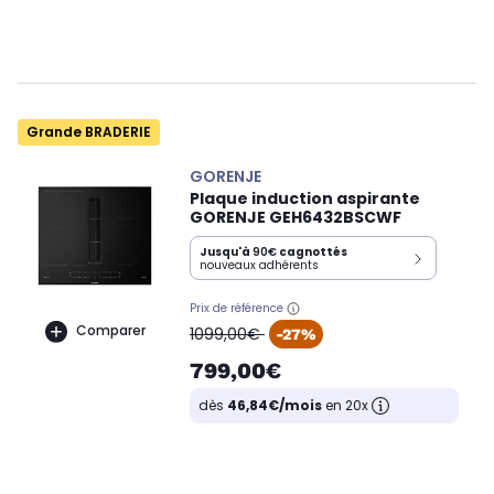
Grande BRADERIE
GORENJE
Plaque induction aspirante
GORENJE GEH6432BSCWF
Jusqu'à
90€
cagnottés
nouveaux adhérents
Prix de référence
oldPrice
Comparer
1099,00€
-27%
799,00€
dès
46,84€/mois
en 20x