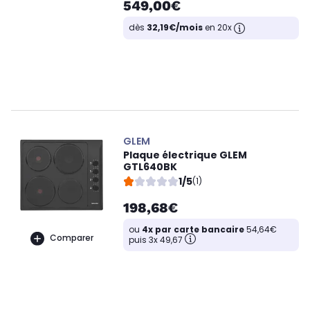
549,00€
dès
32,19€/mois
en 20x
GLEM
Plaque électrique GLEM
GTL640BK
1/5
(1)
198,68€
ou
4x par carte bancaire
54,64€
Comparer
puis 3x 49,67