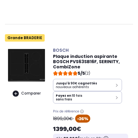
Grande BRADERIE
BOSCH
Plaque induction aspirante
BOSCH PVS63SB16F, SERINITY,
CombiZone
5/5
(2)
Jusqu'à
90€
cagnottés
nouveaux adhérents
Comparer
Payez en
10 fois
sans frais
Prix de référence
oldPrice
1899,00€
-26%
1399,00€