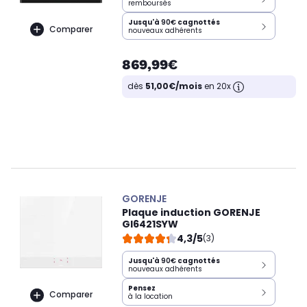
remboursés
Jusqu'à
90€
cagnottés
Comparer
nouveaux adhérents
869,99€
dès
51,00€/mois
en 20x
GORENJE
Plaque induction GORENJE
GI6421SYW
4,3/5
(3)
Jusqu'à
90€
cagnottés
nouveaux adhérents
Pensez
Comparer
à la location