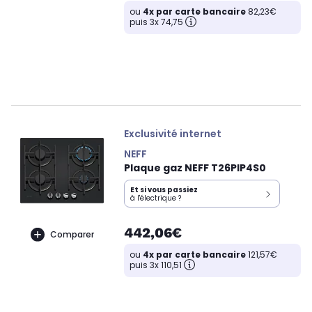
ou
4x par carte bancaire
82,23€
puis 3x 74,75
Exclusivité internet
NEFF
Plaque gaz NEFF T26PIP4S0
Et si vous passiez
à l'électrique ?
442,06€
Comparer
ou
4x par carte bancaire
121,57€
puis 3x 110,51