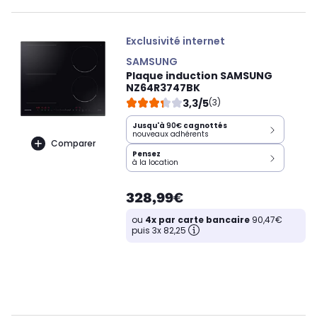
Exclusivité internet
SAMSUNG
Plaque induction SAMSUNG
NZ64R3747BK
3,3/5
(3)
Jusqu'à
90€
cagnottés
nouveaux adhérents
Comparer
Pensez
à la location
328,99€
ou
4x par carte bancaire
90,47€
puis 3x 82,25