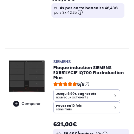
ou
4x par carte bancaire
46,48€
puis 3x 42,25
SIEMENS
Plaque induction SIEMENS
EX651LYC1F IQ700 FlexInduction
Plus
5/5
(7)
Jusqu'à
90€
cagnottés
nouveaux adhérents
Comparer
Payez en
10 fois
sans frais
621,00€
dès
36,40€/mois
en 20x