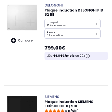
DELONGHI
Plaque induction DELONGHI PIB
62 BE
Jusqu'à
15%
de remise
Pensez
à la location
Comparer
799,00€
dès
46,84€/mois
en 20x
SIEMENS
Plaque induction SIEMENS
EX651HEC1F IQ700
4,8/5
(8)