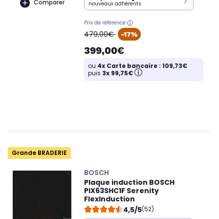
Comparer
nouveaux adhérents
Prix de référence
oldPrice
479,00€
-17%
399,00€
ou
4x Carte bancaire : 109,73€
puis
3x 99,75€
Grande BRADERIE
BOSCH
Plaque induction BOSCH
PIX63SHC1F Serenity
FlexInduction
4,5/5
(52)