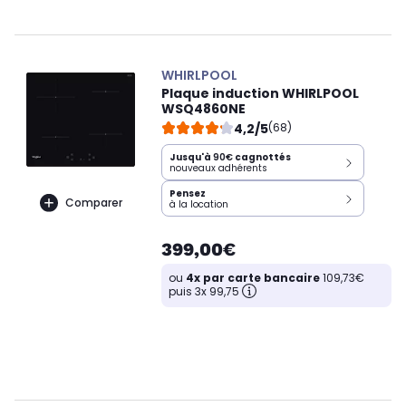
WHIRLPOOL
Plaque induction WHIRLPOOL
WSQ4860NE
4,2/5
(68)
Jusqu'à
90€
cagnottés
nouveaux adhérents
Pensez
Comparer
à la location
399,00€
ou
4x par carte bancaire
109,73€
puis 3x 99,75