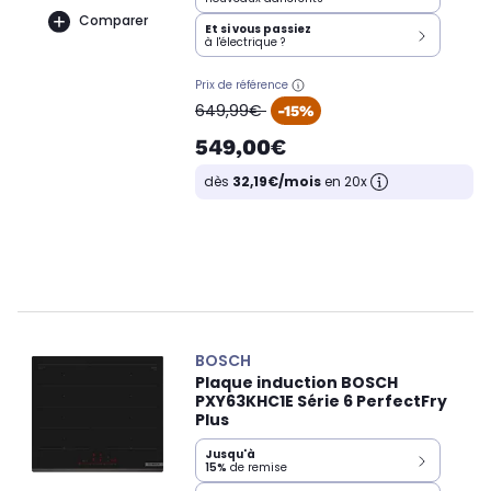
Comparer
Et si vous passiez
à l'électrique ?
Prix de référence
oldPrice
649,99€
-15%
549,00€
dès
32,19€/mois
en 20x
BOSCH
Plaque induction BOSCH
PXY63KHC1E Série 6 PerfectFry
Plus
Jusqu'à
15%
de remise