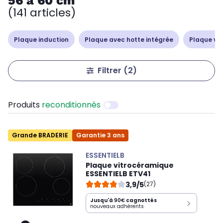
56 à 60 cm
(141 articles)
Plaque induction
Plaque avec hotte intégrée
Plaque vi
Filtrer
(2)
Produits
reconditionnés
Grande BRADERIE
Garantie 3 ans
ESSENTIELB
Plaque vitrocéramique
ESSENTIELB ETV41
3,9/5
(27)
Jusqu'à
90€
cagnottés
nouveaux adhérents