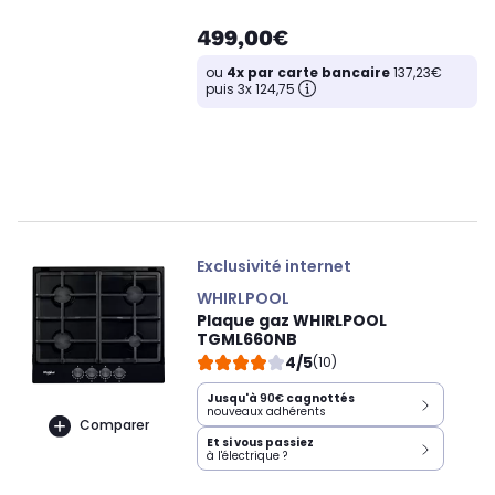
499,00€
ou
4x par carte bancaire
137,23€
puis 3x 124,75
Exclusivité internet
WHIRLPOOL
Plaque gaz WHIRLPOOL
TGML660NB
4/5
(10)
Jusqu'à
90€
cagnottés
nouveaux adhérents
Comparer
Et si vous passiez
à l'électrique ?