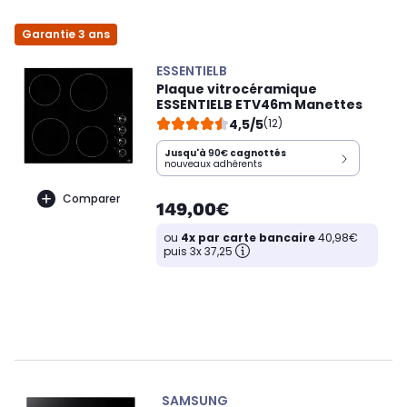
Garantie 3 ans
ESSENTIELB
Plaque vitrocéramique
ESSENTIELB ETV46m Manettes
4,5/5
(12)
Jusqu'à
90€
cagnottés
nouveaux adhérents
Comparer
149,00€
ou
4x par carte bancaire
40,98€
puis 3x 37,25
SAMSUNG