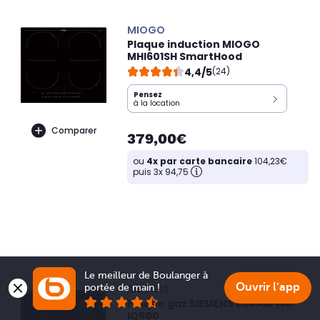
MIOGO
Plaque induction MIOGO
MHI601SH SmartHood
4,4/5
(24)
Pensez
à la location
Comparer
379,00€
ou
4x par carte bancaire
104,23€
puis 3x 94,75
Le meilleur de Boulanger à 
Ouvrir l'app
portée de main !
SIEMENS
Plaque gaz SIEMENS EC6A6PI90
IQ500