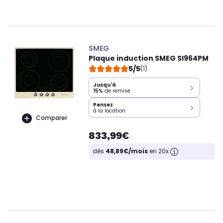
SMEG
Plaque induction SMEG SI964PM
5/5
(1)
Jusqu'à
15%
de remise
Pensez
à la location
Comparer
833,99€
dès
48,89€/mois
en 20x