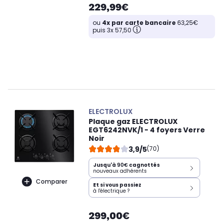
229,99€
ou
4x par carte bancaire
63,25€
puis 3x 57,50
ELECTROLUX
Plaque gaz ELECTROLUX
EGT6242NVK/1 - 4 foyers Verre
Noir
3,9/5
(70)
Jusqu'à
90€
cagnottés
nouveaux adhérents
Comparer
Et si vous passiez
à l'électrique ?
299,00€