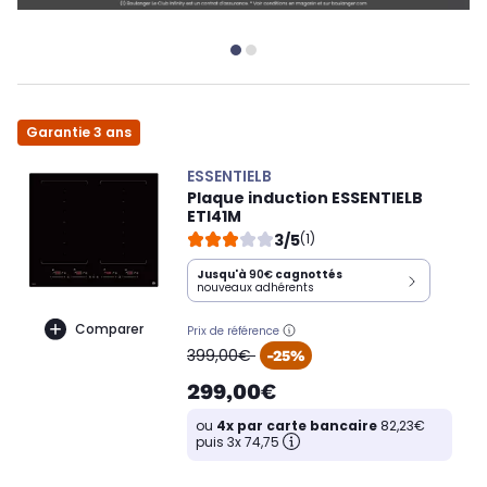
Garantie 3 ans
ESSENTIELB
Plaque induction ESSENTIELB
ETI41M
3/5
(1)
Jusqu'à
90€
cagnottés
nouveaux adhérents
Comparer
Prix de référence
oldPrice
399,00€
-25%
299,00€
ou
4x par carte bancaire
82,23€
puis 3x 74,75