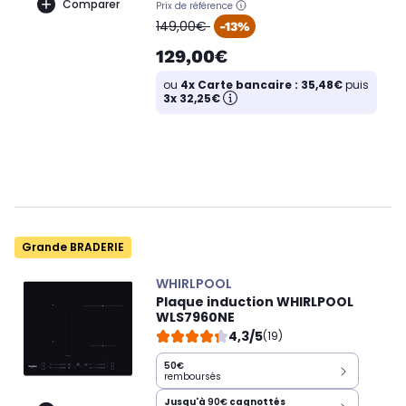
Comparer
Prix de référence
oldPrice
149,00€
-13%
129,00€
ou
4x Carte bancaire : 35,48€
puis
3x 32,25€
Grande BRADERIE
WHIRLPOOL
Plaque induction WHIRLPOOL
WLS7960NE
4,3/5
(19)
50€
remboursés
Jusqu'à
90€
cagnottés