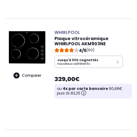
WHIRLPOOL
Plaque vitrocéramique
WHIRLPOOL AKM903NE
4/5
(60)
Jusqu'à
90€
cagnottés
nouveaux adhérents
Comparer
329,00€
ou
4x par carte bancaire
90,48€
puis 3x 82,25