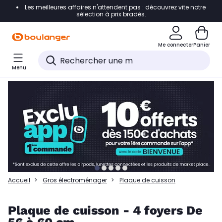
Les meilleures affaires n'attendent pas : découvrez vite notre
Accéder directement à la navigation
sélection à prix bradés.
Accéder directement à la liste des produits
Me connecter
Panier
Accéder directement au contenu
Menu
Accéder directement au pied de page
Accéder directement au chatbot
Accueil
Gros électroménager
Plaque de cuisson
Plaque de cuisson - 4 foyers De