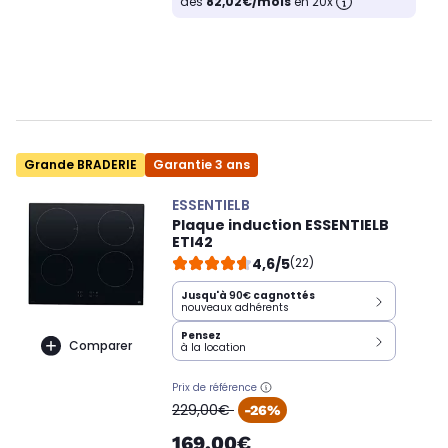
dès
82,02€/mois
en 20x
Grande BRADERIE
Garantie 3 ans
ESSENTIELB
Plaque induction ESSENTIELB
ETI42
4,6/5
(22)
Jusqu'à
90€
cagnottés
nouveaux adhérents
Pensez
Comparer
à la location
Prix de référence
oldPrice
229,00€
-26%
169,00€