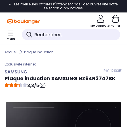
Les meilleures affaires n'attendent pas : découvrez vite notre
Accéder directement à la navigation
sélection à prix bradés.
Accéder directement au contenu
Me connecter
Panier
Accéder directement au pied de page
Menu
Accéder directement au chatbot
Accueil
Plaque induction
Exclusivité internet
Réf. 121
9351
SAMSUNG
Plaque induction
SAMSUNG
NZ64R3747BK
3,3/5
(
3
)