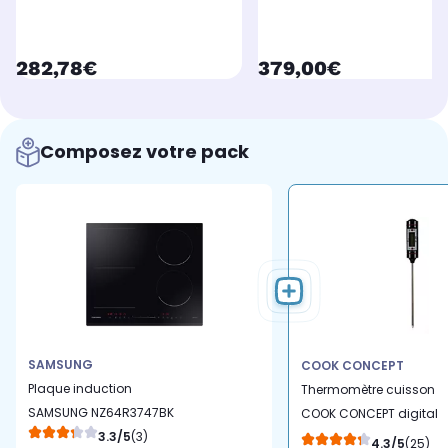
currentPrice
currentPrice
282,78€
379,00€
Composez votre pack
SAMSUNG
COOK CONCEPT
Plaque induction
Thermomètre cuisson
SAMSUNG NZ64R3747BK
COOK CONCEPT digital
3.3/5
(3)
de cuisine
4.3/5
(25)