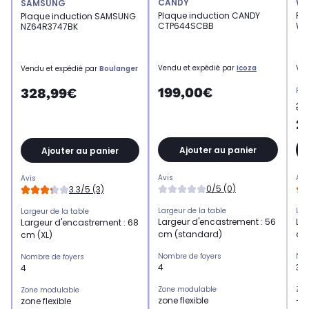
CANDY
WH
SAMSUNG
Plaque induction CANDY
Pl
Plaque induction SAMSUNG
CTP644SCBB
WS
NZ64R3747BK
Vendu et expédié par
Icoza
Ven
Vendu et expédié par
Boulanger
199,00€
328,99€
Pri
39
2
Ajouter au panier
Ajouter au panier
Avis
Avi
Avis
0/5 (0)
3.3/5 (3)
Largeur de la table
Lar
Largeur de la table
Largeur d'encastrement : 56
Lar
Largeur d'encastrement : 68
cm (standard)
cm
cm (XL)
Nombre de foyers
Nom
Nombre de foyers
4
3
4
Zone modulable
Zon
Zone modulable
zone flexible
-
zone flexible