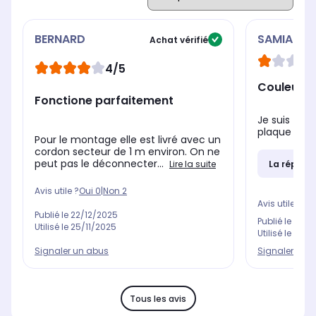
BERNARD
SAMIA
Achat vérifié
4/5
Couleur 
Fonctione parfaitement
Je suis très
plaque n’est
Pour le montage elle est livré avec un
cordon secteur de 1 m environ. On ne
peut pas le déconnecter...
Lire la suite
La répons
Avis utile ?
Oui
0
|
Non
2
Avis utile ?
Oui
Publié le
22/12/2025
Publié le
11/11
Utilisé le
25/11/2025
Utilisé le
18/1
Signaler un abus
Signaler un 
Tous les avis