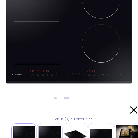
Visuel(s) du produit neuf