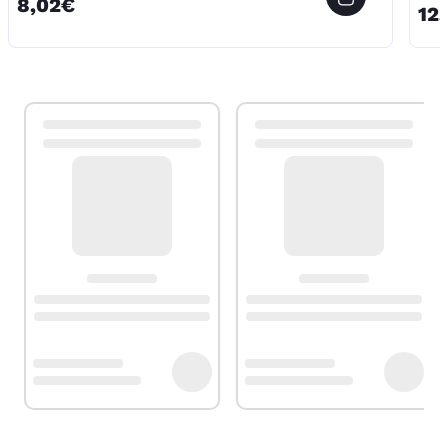
8,02€
12