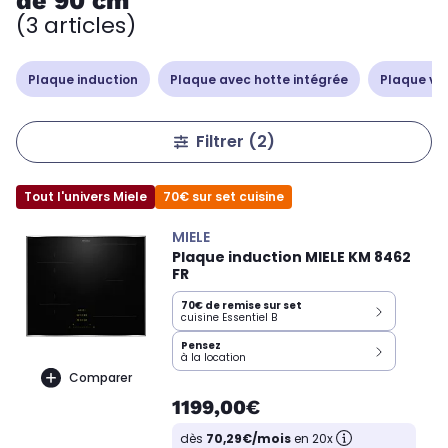
de 90 cm
(3 articles)
Plaque induction
Plaque avec hotte intégrée
Plaque vi
Filtrer
(2)
Tout l'univers Miele
70€ sur set cuisine
MIELE
Plaque induction MIELE KM 8462
FR
70€ de remise sur set
cuisine Essentiel B
Pensez
à la location
Comparer
1199,00€
dès
70,29€/mois
en 20x