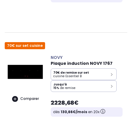
70€ sur set cuisine
NOVY
Plaque induction NOVY 1767
70€ de remise sur set
cuisine Essentiel B
Jusqu'à
15%
de remise
Comparer
2228,68€
dès
130,66€/mois
en 20x