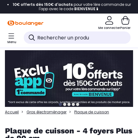
10€ offerts dès 150€ d'achats
pour votre 1ère commande sur
Accéder directement à la navigation
l'app avec le code
BIENVENUE📱
Accéder directement à la liste des produits
Me connecter
Panier
Accéder directement au contenu
Menu
Accéder directement au pied de page
Accéder directement au chatbot
Accueil
Gros électroménager
Plaque de cuisson
Plaque de cuisson - 4 foyers Plus