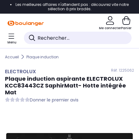
Les meilleures affaires n'attendent pas : découvrez vite notre
Accéder directement à la navigation
sélection à prix bradés.
Accéder directement au contenu
Me connecter
Panier
Accéder directement au pied de page
Menu
Accéder directement au chatbot
Accueil
Plaque induction
Réf. 122
5062
ELECTROLUX
Plaque induction aspirante
ELECTROLUX
KCC83443CZ SaphirMatt- Hotte intégrée
Mat
Donner le premier avis