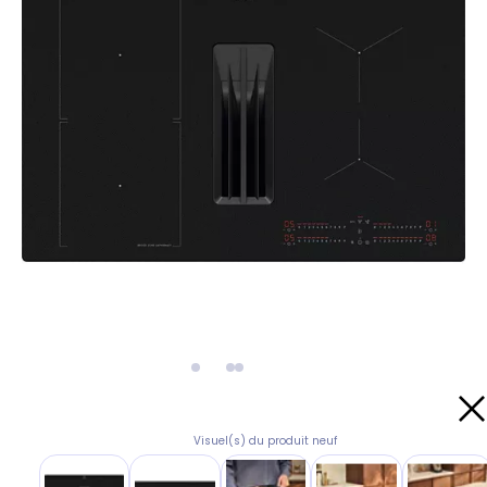
Visuel(s) du produit neuf