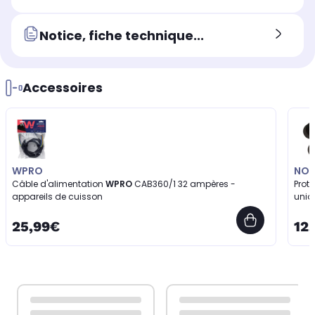
Notice, fiche technique...
Accessoires
WPRO
NOS
Câble d'alimentation
WPRO
CAB360/1 32 ampères -
Prot
appareils de cuisson
uniq
25,99€
12