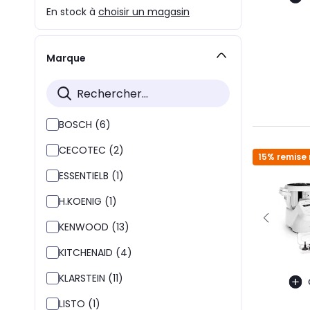
En stock à
choisir un magasin
Marque
BOSCH (6)
CECOTEC (2)
15% remise 
ESSENTIELB (1)
H.KOENIG (1)
KENWOOD (13)
KITCHENAID (4)
KLARSTEIN (11)
LISTO (1)