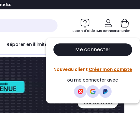
bradés.
ontenu
Accéder directement au pied de page
Besoin d'aide ?
Me connecter
Panier
Réparer en illimité avec
Le Club Infinity
Econ
Me connecter
Nouveau client
Créer mon compte
ou me connecter avec