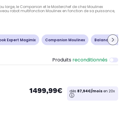
ard ou large, le Companion et le Masterchef de chez Moulinex
nouveau robot multifonction Moulinex en fonction de sa puissance,
ook Expert Magimix
Companion Moulinex
Balance de cuisine
Produits
reconditionnés
1499,99€
dès
87,94€/mois
en 20x