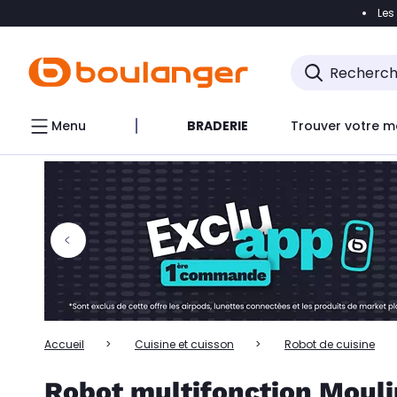
Les
Accéder directement à la navigation
Accéder directem
Accéder directement au chatbot
Menu
BRADERIE
Trouver votre m
Accueil
Cuisine et cuisson
Robot de cuisine
Robot multifonction Moul