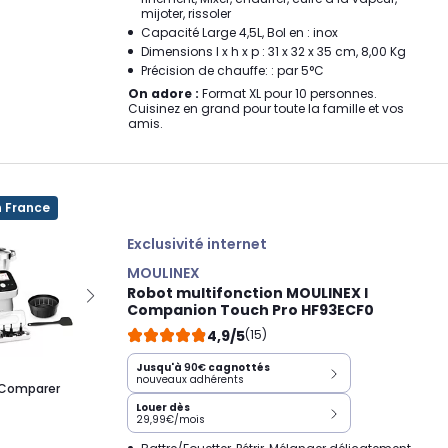
mijoter, rissoler
Capacité Large 4,5L, Bol en : inox
Dimensions l x h x p : 31 x 32 x 35 cm, 8,00 Kg
Précision de chauffe: : par 5°C
On adore :
Format XL pour 10 personnes.
Cuisinez en grand pour toute la famille et vos
amis.
n France
Exclusivité internet
MOULINEX
Robot multifonction MOULINEX I
Companion Touch Pro HF93ECF0
4,9/5
(15)
Jusqu'à
90€
cagnottés
nouveaux adhérents
Comparer
Louer dès
29,99€/mois