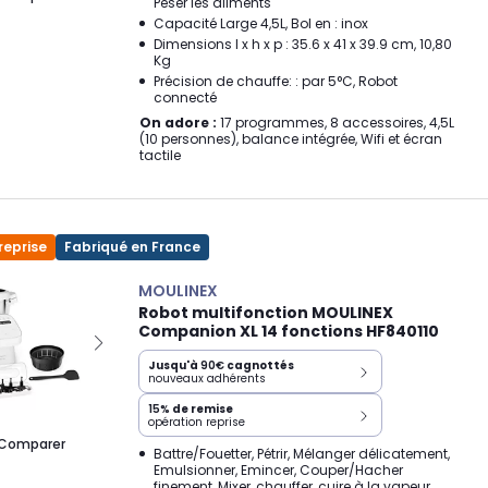
Peser les aliments
Capacité Large 4,5L, Bol en : inox
Dimensions l x h x p : 35.6 x 41 x 39.9 cm, 10,80
Kg
Précision de chauffe: : par 5°C, Robot
connecté
On adore :
17 programmes, 8 accessoires, 4,5L
(10 personnes), balance intégrée, Wifi et écran
tactile
reprise
Fabriqué en France
MOULINEX
Robot multifonction MOULINEX
Companion XL 14 fonctions HF840110
Jusqu'à
90€
cagnottés
nouveaux adhérents
15%
de remise
opération reprise
Comparer
Battre/Fouetter, Pétrir, Mélanger délicatement,
Emulsionner, Emincer, Couper/Hacher
finement, Mixer, chauffer, cuire à la vapeur,