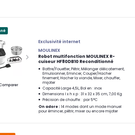
nné
Exclusivité internet
MOULINEX
Robot multifonction MOULINEX R-
cuiseur HF80DB10 Reconditionné
Battre/Fouetter, Pétrir, Mélanger délicatement,
Emulsionner, Emincer, Couper/Hacher
finement, Hacher la viande, Mixer, chauffer,
mijoter
Comparer
Capacité Large 4,5L, Bol en : inox
Dimensions l x h x p : 31 x 32 x 35 cm, 7,00 Kg
Précision de chauffe: : par 5°C
On adore :
14 modes dont un mode manuel
pour émincer, pétrir, mixer ou encore mijoter