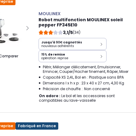
reprise
MOULINEX
Robot multifonction MOULINEX soleil
pepper FP345E10
3,1/5
(34)
Jusqu'à
90€
cagnottés
nouveaux adhérents
15%
de remise
Comparer
opération reprise
Pétrir, Mélanger délicatement, Emulsionner,
Emincer, Couper/Hacher finement, Râper, Mixer
Capacité XS 2,4L, Bol en : Plastique sans BPA
Dimensions l x h x p : 23 x 40 x 27 cm, 4,30 Kg
Précision de chauffe: : Non concerné
On adore :
Le bol et les accessoires sont
compatibles au lave-vaisselle
reprise
Fabriqué en France