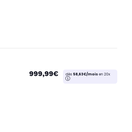
999,99€
dès
58,63€/mois
en 20x