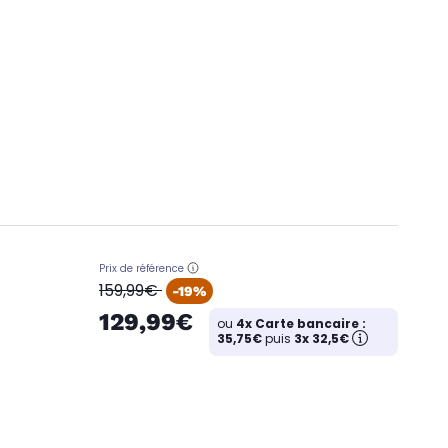
Prix de référence
oldPrice
159,99€
-19%
129,99€
ou
4x Carte bancaire :
35,75€
puis
3x 32,5€