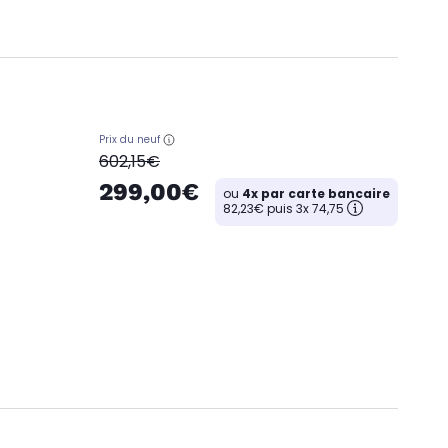
Prix du neuf
oldPrice
602,15€
299,00€
ou
4x par carte bancaire
82,23€ puis 3x 74,75