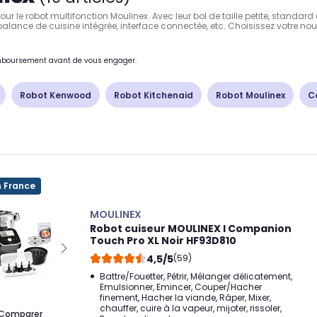
 pour le robot multifonction Moulinex. Avec leur bol de taille petite, stand
ls, balance de cuisine intégrée, interface connectée, etc. Choisissez votre 
remboursement avant de vous engager.
Robot Kenwood
Robot Kitchenaid
Robot Moulinex
C
n France
MOULINEX
Robot cuiseur MOULINEX I Companion
Touch Pro XL Noir HF93D810
4,5/5
(59)
Battre/Fouetter, Pétrir, Mélanger délicatement,
Emulsionner, Emincer, Couper/Hacher
finement, Hacher la viande, Râper, Mixer,
chauffer, cuire à la vapeur, mijoter, rissoler,
Comparer