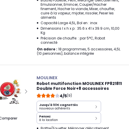
Battre/Fouetter, Pétrir, Mélanger délicatement,
Emulsionner, Emincer, Couper/Hacher
finement, Hacher la viande, Mixer, chauffer,
cuire à la vapeur, mijoter, rissoler, Peser les
aliments
Capacité Large 4,5L, Bol en : inox
Dimensions l x h x p : 35.6 x 41 x 39.9 cm, 10,00
Kg
Précision de chauffe: : par 5°C, Robot
connecté
On adore :
18 programmes, 5 accessoires, 4,5L
(10 personnes), balance intégrée
MOULINEX
Robot multifonction MOULINEX FP821811
Double Force Noir+8 accessoires
4/5
(9)
Jusqu'à
90€
cagnottés
nouveaux adhérents
Pensez
Comparer
à la location
Battre/Fouetter, Mélanger délicatement,