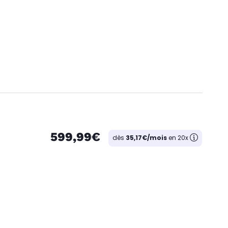
599,99€
dès
35,17€/mois
en 20x