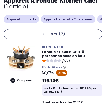
Appareil À Fondue Kitchen Chef
(1 article)
Appareil à raclette
Appareil à raclette 2 personnes
App
Filtrer
(2)
KITCHEN CHEF
Fondue KITCHEN CHEF 8
personnes base en bois
1/5
(2)
Prix de référence
oldPrice
141,07€
-16%
119,14€
Comparer
ou
4x Carte bancaire : 32,77€
puis
3x 29,78€
2 autres offres
dès 112,20€