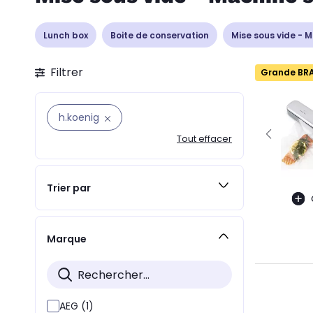
Lunch box
Boite de conservation
Mise sous vide - 
Filtrer
Grande BR
h.koenig
Tout effacer
Trier par
Marque
AEG (1)