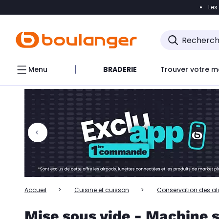
Les
Accéder directement à la navigation
Accéder directem
Accéder directement au chatbot
Menu
BRADERIE
Trouver votre m
Accueil
Cuisine et cuisson
Conservation des al
Mise sous vide - Machine 