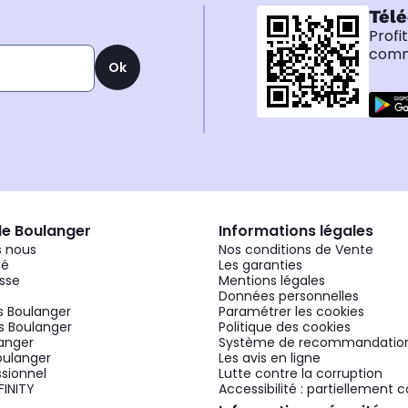
Télé
Profi
comma
Ok
de Boulanger
Informations légales
 nous
Nos conditions de Vente
gé
Les garanties
sse
Mentions légales
Données personnelles
 Boulanger
Paramétrer les cookies
 Boulanger
Politique des cookies
langer
Système de recommandatio
oulanger
Les avis en ligne
ssionnel
Lutte contre la corruption
FINITY
Accessibilité : partiellement