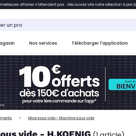
 meilleures affaires n'attendent pas : découvrez vite notre sélection à prix 
ent à la liste des produits
Accéder directement au c
agasin
Nos services
Télécharger l'application
iments
Mise sous vide - Machine sous vide
sous vide - H.KOENIG
(1 article)