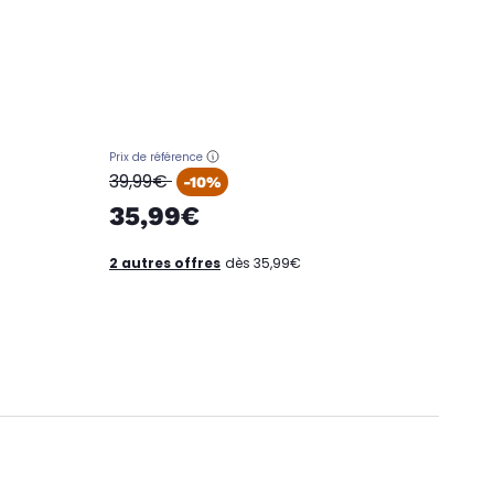
Prix de référence
oldPrice
39,99€
-10%
35,99€
2 autres offres
dès 35,99€