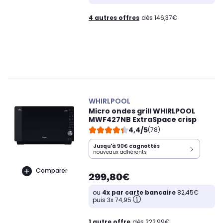
4 autres offres
dès 146,37€
WHIRLPOOL
Micro ondes grill WHIRLPOOL
MWF427NB ExtraSpace crisp
4,4/5
(78)
Jusqu'à
90€
cagnottés
nouveaux adhérents
Comparer
299,80€
ou
4x par carte bancaire
82,45€
puis 3x 74,95
1 autre offre
dès 222,99€