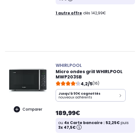
1 autre offre
dès 142,99€
WHIRLPOOL
Micro ondes grill WHIRLPOOL
MWP203SB
4,2/5
(16)
Jusqu'à
90€
cagnottés
nouveaux adhérents
Comparer
189,99€
ou
4x Carte bancaire : 52,25€
puis
3x 47,5€