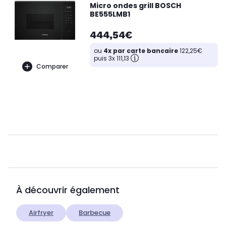
Micro ondes grill BOSCH
BE555LMB1
444,54€
ou
4x par carte bancaire
122,25€
puis 3x 111,13
Comparer
À découvrir également
Airfryer
Barbecue