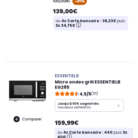
199,99€
-31%
139,00€
ou
4x Carte bancaire : 38,23€
puis
3x 34,75€
ESSENTIELB
Micro ondes grill ESSENTIELB
EG285
4,5/5
(111)
Jusqu'à
90€
cagnottés
nouveaux adhérents
Comparer
159,99€
ou
4x Carte bancaire : 44€
puis
3x
40€