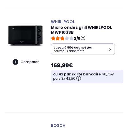
WHIRLPOOL
Micro ondes grill WHIRLPOOL
MWP103SB
3/5
(2)
Jusqu'à
90€
cagnottés
nouveaux adhérents
Comparer
169,99€
ou
4x par carte bancaire
46,75€
puis 3x 42,50
BOSCH