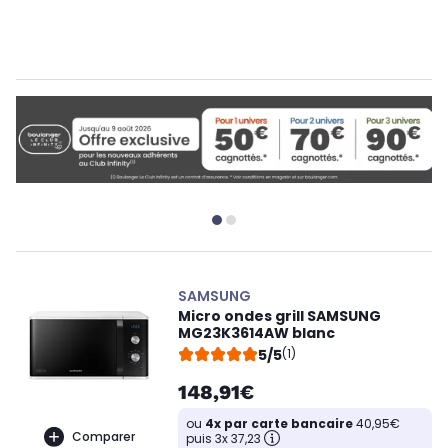
SAMSUNG
Micro ondes grill SAMSUNG
MG23K3614AW blanc
5/5
(1)
148,91€
ou
4x par carte bancaire
40,95€
Comparer
puis 3x 37,23