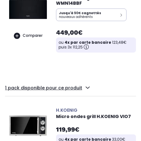
WMN14BBF
Jusqu'à
90€
cagnottés
nouveaux adhérents
449,00€
Comparer
ou
4x par carte bancaire
123,48€
puis 3x 112,25
1 pack disponible pour ce produit
H.KOENIG
Micro ondes grill H.KOENIG VIO7
119,99€
ou
4x par carte bancaire
33,00€