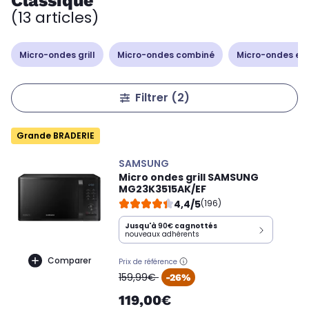
Classique
(13 articles)
Micro-ondes grill
Micro-ondes combiné
Micro-ondes en
Filtrer
(2)
Grande BRADERIE
SAMSUNG
Micro ondes grill SAMSUNG
MG23K3515AK/EF
4,4/5
(196)
Jusqu'à
90€
cagnottés
nouveaux adhérents
Comparer
Prix de référence
oldPrice
159,99€
-26%
119,00€