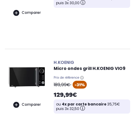
puis 3x 30,00
Comparer
H.KOENIG
Micro ondes grill H.KOENIG VIO9
Prix de référence
oldPrice
189,99€
-31%
129,99€
ou
4x par carte bancaire
35,75€
Comparer
puis 3x 32,50