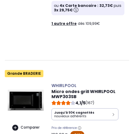
ou
4x Carte bancaire : 32,73€
puis
3x 29,75€
1 autre offre
dès 109,99€
Grande BRADERIE
WHIRLPOOL
Micro ondes grill WHIRLPOOL
MWP303SB
4,1/5
(167)
Jusqu'à
90€
cagnottés
nouveaux adhérents
Comparer
Prix de référence
oldPrice