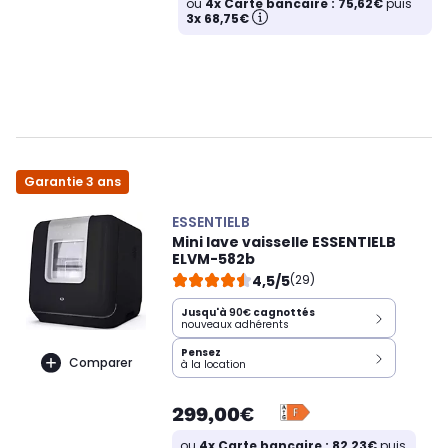
ou
4x Carte bancaire : 75,62€
puis
3x 68,75€
Garantie 3 ans
ESSENTIELB
Mini lave vaisselle ESSENTIELB
ELVM-582b
4,5/5
(29)
Jusqu'à
90€
cagnottés
nouveaux adhérents
Pensez
Comparer
à la location
299,00€
ou
4x Carte bancaire : 82,23€
puis