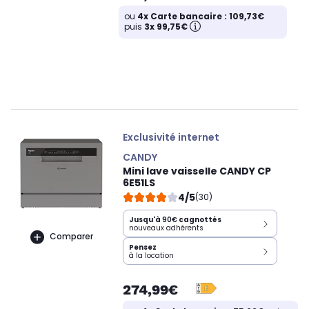
ou
4x Carte bancaire : 109,73€
puis
3x 99,75€
Exclusivité internet
CANDY
Mini lave vaisselle CANDY CP
6E51LS
4/5
(30)
Jusqu'à
90€
cagnottés
nouveaux adhérents
Comparer
Pensez
à la location
274,99€