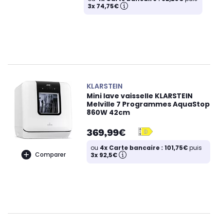
3x 74,75€
KLARSTEIN
Mini lave vaisselle KLARSTEIN
Melville 7 Programmes AquaStop
860W 42cm
369,99€
ou
4x Carte bancaire : 101,75€
puis
Comparer
3x 92,5€