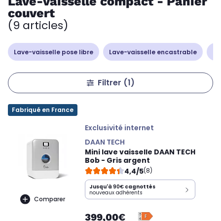
Lave-vaisselle compact - Panier
couvert
(9 articles)
Lave-vaisselle pose libre
Lave-vaisselle encastrable
La
Filtrer
(1)
Fabriqué en France
Exclusivité internet
DAAN TECH
Mini lave vaisselle DAAN TECH
Bob - Gris argent
4,4/5
(8)
Jusqu'à
90€
cagnottés
nouveaux adhérents
Comparer
399,00€