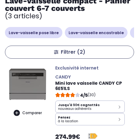
Lave-vaisselle compact - Panier
couvert 6-7 couverts
(3 articles)
Lave-vaisselle pose libre
Lave-vaisselle encastrable
La
Filtrer
(2)
Exclusivité internet
CANDY
Mini lave vaisselle CANDY CP
6E51LS
4/5
(30)
Jusqu'à
90€
cagnottés
nouveaux adhérents
Comparer
Pensez
à la location
274,99€