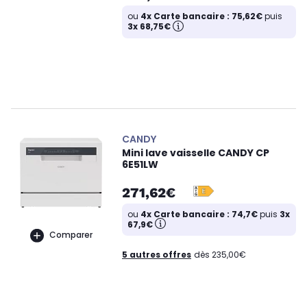
ou
4x Carte bancaire : 75,62€
puis
3x 68,75€
CANDY
Mini lave vaisselle CANDY CP
6E51LW
271,62€
ou
4x Carte bancaire : 74,7€
puis
3x
67,9€
Comparer
5 autres offres
dès 235,00€