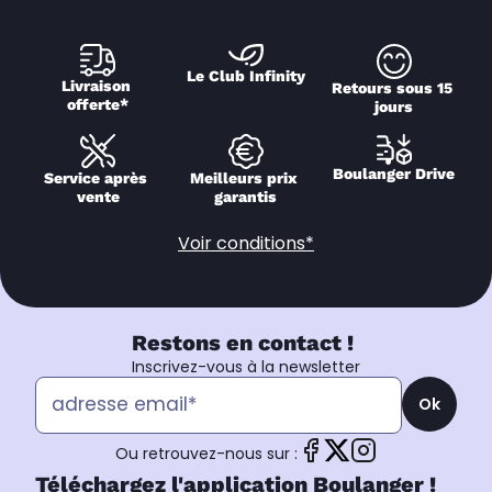
Le Club Infinity
Livraison 
Retours sous 15 
offerte*
jours
Boulanger Drive
Service après 
Meilleurs prix 
vente
garantis
Voir conditions*
Restons en contact !
Inscrivez-vous à la newsletter
Ok
Ou retrouvez-nous sur :
Téléchargez l'application Boulanger !