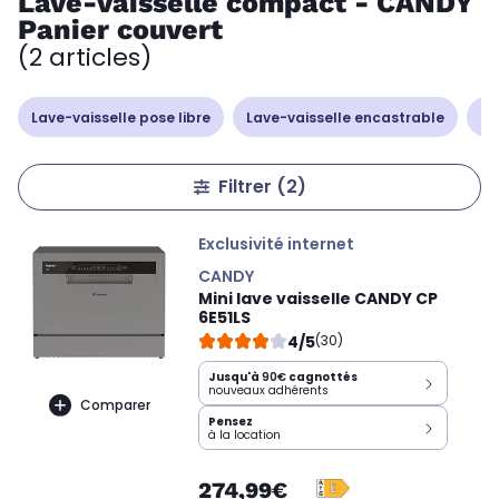
Lave-vaisselle compact - CANDY
Panier couvert
(2 articles)
Lave-vaisselle pose libre
Lave-vaisselle encastrable
La
Filtrer
(2)
Exclusivité internet
CANDY
Mini lave vaisselle CANDY CP
6E51LS
4/5
(30)
Jusqu'à
90€
cagnottés
nouveaux adhérents
Comparer
Pensez
à la location
274,99€