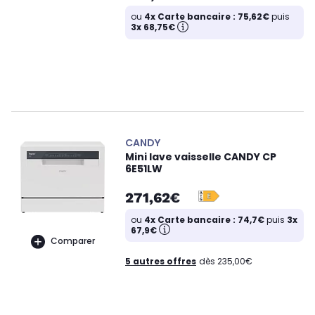
ou
4x Carte bancaire : 75,62€
puis
3x 68,75€
CANDY
Mini lave vaisselle CANDY CP
6E51LW
271,62€
ou
4x Carte bancaire : 74,7€
puis
3x
67,9€
Comparer
5 autres offres
dès 235,00€