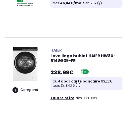
dès
46,84€/mois
en 20x
HAIER
Lave linge hublot HAIER HW80-
B14G939-FR
338,99€
ou
4x par carte bancaire
93,22€
puis 3x 84,75
Comparer
1 autre offre
dès 338,99€