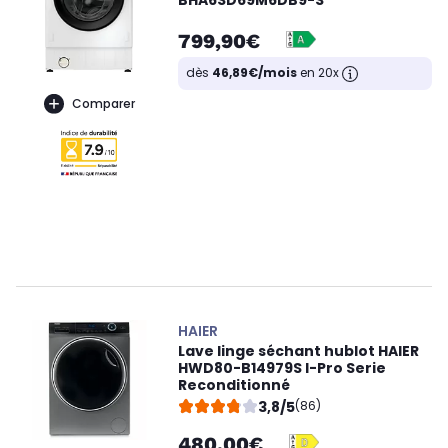
BHA6SD69M6DB9-S
799,90€
dès
46,89€/mois
en 20x
Comparer
HAIER
Lave linge séchant hublot HAIER
HWD80-B14979S I-Pro Serie
Reconditionné
3,8/5
(86)
480,00€