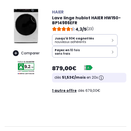
HAIER
Lave linge hublot HAIER HW150-
BP14986EFR
4,3/5
(23)
Jusqu'à
90€
cagnottés
nouveaux adhérents
Payez en
10 fois
Comparer
sans frais
879,00€
dès
51,53€/mois
en 20x
1 autre offre
dès 679,00€