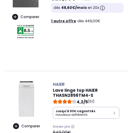
dès
48,60€/mois
en 20x
Comparer
1 autre offre
dès 449,00€
HAIER
Lave linge top HAIER
THASN2856TM4-S
4,2/5
(51)
Jusqu'à
90€
cagnottés
nouveaux adhérents
Comparer
Ancien prix
oldPrice
649,00€