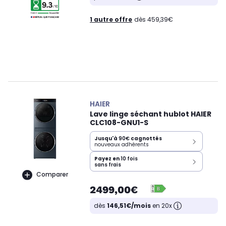
1 autre offre
dès 459,39€
HAIER
Lave linge séchant hublot HAIER
CLC108-GNU1-S
Jusqu'à
90€
cagnottés
nouveaux adhérents
Payez en
10 fois
sans frais
Comparer
2499,00€
dès
146,51€/mois
en 20x