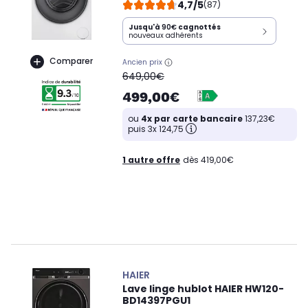
4,7/5
(87)
Jusqu'à
90€
cagnottés
nouveaux adhérents
Comparer
Ancien prix
oldPrice
649,00€
499,00€
ou
4x par carte bancaire
137,23€
puis 3x 124,75
1 autre offre
dès 419,00€
HAIER
Lave linge hublot HAIER HW120-
BD14397PGU1