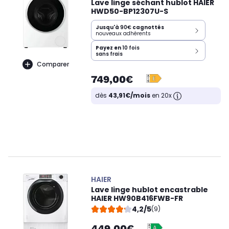
Lave linge séchant hublot HAIER
HWD50-BP12307U-S
Jusqu'à
90€
cagnottés
nouveaux adhérents
Payez en
10 fois
sans frais
Comparer
749,00€
dès
43,91€/mois
en 20x
HAIER
Lave linge hublot encastrable
HAIER HW90B416FWB-FR
4,2/5
(9)
449,00€