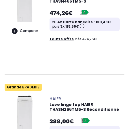
THASN466TM5-S
474,26€
ou
4x Carte bancaire : 130,43€
puis
3x 118,56€
Comparer
1 autre offre
dès 474,26€
Grande BRADERIE
HAIER
Lave linge top HAIER
THASN266TM5-S Reconditionné
388,00€