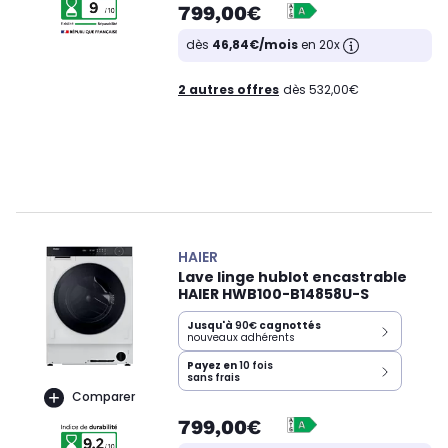
799,00€
dès
46,84€/mois
en 20x
2 autres offres
dès 532,00€
HAIER
Lave linge hublot encastrable
HAIER HWB100-B14858U-S
Jusqu'à
90€
cagnottés
nouveaux adhérents
Payez en
10 fois
sans frais
Comparer
799,00€