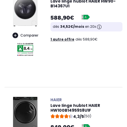
Lave linge hublot HAIER HW90-
B14367U1
588,90€
dès
34,52€/mois
en 20x
Comparer
1 autre offre
dès 588,90€
HAIER
Lave linge hublot HAIER
HW100B14959S8U1F
4,3/5
(50)