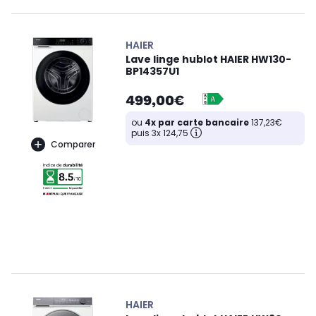
HAIER
Lave linge hublot HAIER HW130-
BP14357U1
499,00€
ou
4x par carte bancaire
137,23€
puis 3x 124,75
Comparer
HAIER