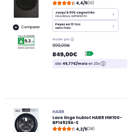
4,4/5
(10)
Jusqu'à
90€
cagnottés
nouveaux adhérents
Payez en
10 fois
Comparer
sans frais
Ancien prix
oldPrice
999,00€
849,00€
dès
49,77€/mois
en 20x
HAIER
Lave linge hublot HAIER HW100-
BP14929A-S
4,2/5
(28)