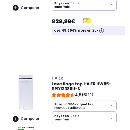
Payez en
10 fois
sans frais
Comparer
829,99€
dès
48,66€/mois
en 20x
HAIER
Lave linge top HAIER HW85-
BPD13386U-S
4,5/5
(20)
Jusqu'à
90€
cagnottés
nouveaux adhérents
Payez en
10 fois
Comparer
sans frais