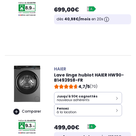
699,00€
dès
40,98€/mois
en 20x
HAIER
Lave linge hublot HAIER HW90-
B14939S8-FR
4,7/5
(70)
Jusqu'à
90€
cagnottés
nouveaux adhérents
Pensez
Comparer
à la location
499,00€