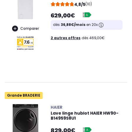
4,8/5
(10)
629,00€
dès
36,88€/mois
en 20x
Comparer
2 autres offres
dès 469,00€
Grande BRADERIE
HAIER
Lave linge hublot HAIER HW90-
B14959S8U1
829,00€