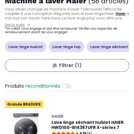
Machine à laver Haier
(58 articles)
Vous devez changer de machine à laver ? Découvrez l'efficacité
couplée à une conception élégante avec le lave-linge Haier.
Haier
a
mis tout son savoir-faire dans ce lave-linge pour vous offrir une
machine à laver Haier qui allie performance et durabilité. Grâce à
Lire la suite
son moteur robuste et à sa technologie avancée, vos vêtements
*Un crédit vous engage et doit être remboursé. Vérifiez vos capacités de
ressortiront impeccables à chaque lavage ! Avec un lave-linge
remboursement avant de vous engager.
Haier 10 kg ou un lave-linge Haier 8 kg, vous avez la garantie d'une
lessive de qualité supérieure.
Lave-linge hublot
Lave-linge top
Lave-linge séchant
Filtrer
(1)
Produits
reconditionnés
Grande BRADERIE
HAIER
Lave linge séchant hublot HAIER
HWD100-B14367UFR X-séries 7
4,6/5
(8)