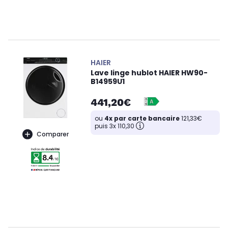
HAIER
Lave linge hublot HAIER HW90-
B14959U1
441,20€
ou
4x par carte bancaire
121,33€
puis 3x 110,30
Comparer