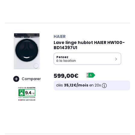
HAIER
Lave linge hublot HAIER HW100-
BD14397U1
Pensez
à la location
599,00€
Comparer
dès
35,12€/mois
en 20x