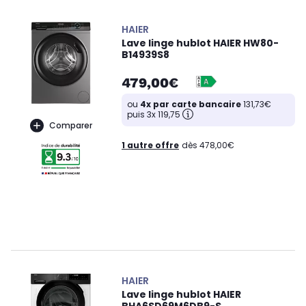
HAIER
Lave linge hublot HAIER HW80-
B14939S8
479,00€
ou
4x par carte bancaire
131,73€
puis 3x 119,75
Comparer
1 autre offre
dès 478,00€
HAIER
Lave linge hublot HAIER