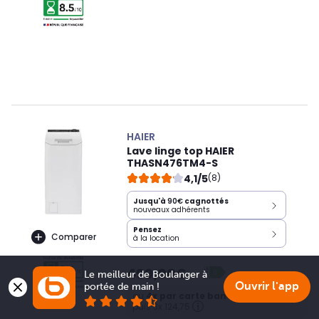
HAIER
Lave linge top HAIER
THASN476TM4-S
4,1/5
(8)
Jusqu'à
90€
cagnottés
nouveaux adhérents
Pensez
Comparer
à la location
499,00€
Le meilleur de Boulanger à 
Ouvrir l'app
portée de main !
ou
4x par carte bancaire
137,23€
puis 3x 124,75