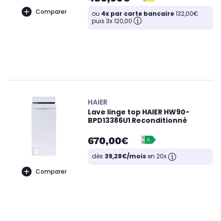
Comparer
ou
4x par carte bancaire
132,00€
puis 3x 120,00
HAIER
Lave linge top HAIER HW90-
BPD13386U1 Reconditionné
670,00€
dès
39,28€/mois
en 20x
Comparer