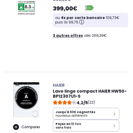
399,00€
ou
4x par carte bancaire
109,73€
puis 3x 99,75
3 autres offres
dès 269,39€
HAIER
Lave linge compact HAIER HW50-
BP12307U1-S
4,2/5
(22)
Jusqu'à
90€
cagnottés
nouveaux adhérents
Payez en
10 fois
Comparer
sans frais