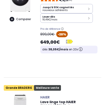
Jusqu'à
90€
cagnottés
nouveaux adhérents
Louer dès
Comparer
18,49€/mois
Prix de référence
oldPrice
899,00€
-28%
649,00€
dès
38,05€/mois
en 20x
Grande BRADERIE
Meilleure vente
HAIER
Lave linge top HAIER