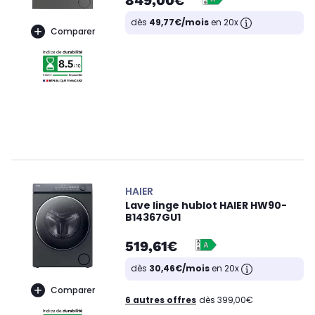
849,00€
dès
49,77€/mois
en 20x
Comparer
HAIER
Lave linge hublot HAIER HW90-
B14367GU1
519,61€
dès
30,46€/mois
en 20x
Comparer
6 autres offres
dès 399,00€