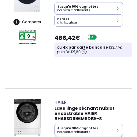
Jusqu'à
90€
cagnottés
nouveaux adhérents
Pensez
Comparer
à la location
486,42€
ou
4x par carte bancaire
133,77€
puis 3x 121,60
HAIER
Lave linge séchant hublot
encastrable HAIER
BHA6SD696M6DB9-S
Jusqu'à
90€
cagnottés
nouveaux adhérents