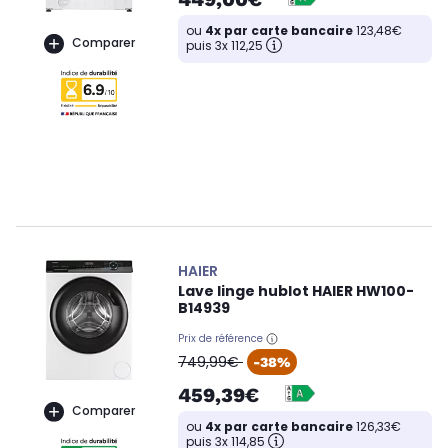
ou
4x par carte bancaire
123,48€
Comparer
puis 3x 112,25
HAIER
Lave linge hublot HAIER HW100-
B14939
Prix de référence
oldPrice
749,99€
-38%
459,39€
Comparer
ou
4x par carte bancaire
126,33€
puis 3x 114,85