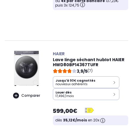
ou
4x par carte bancaire
137,23€
puis 3x 124,75
HAIER
Lave linge séchant hublot HAIER
HWD80BP14367TUFR
3,9/5
(7)
Jusqu'à
90€
cagnottés
nouveaux adhérents
Louer dès
Comparer
17,49€/mois
599,00€
dès
35,12€/mois
en 20x