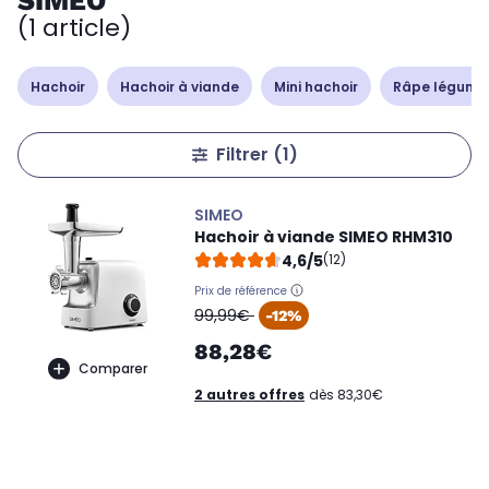
SIMEO
(1 article)
Hachoir
Hachoir à viande
Mini hachoir
Râpe légumes
Filtrer
(1)
SIMEO
Hachoir à viande SIMEO RHM310
4,6/5
(12)
Prix de référence
oldPrice
99,99€
-12%
88,28€
Comparer
2 autres offres
dès 83,30€