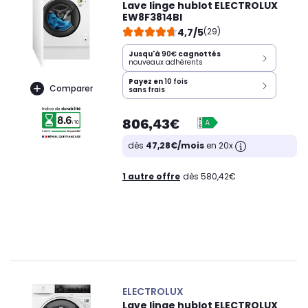
Lave linge hublot ELECTROLUX
EW8F3814BI
4,7/5
(29)
Jusqu'à
90€
cagnottés
nouveaux adhérents
Payez en
10 fois
Comparer
sans frais
806,43€
dès
47,28€/mois
en 20x
1 autre offre
dès 580,42€
ELECTROLUX
Lave linge hublot ELECTROLUX