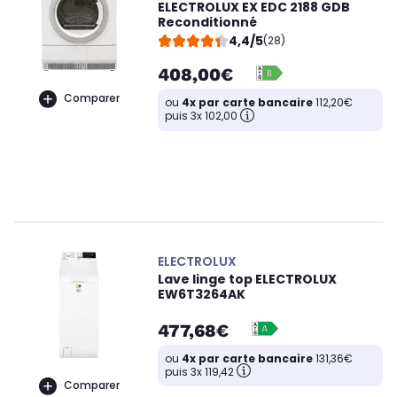
ELECTROLUX EX EDC 2188 GDB
Reconditionné
4,4/5
(28)
408,00€
Comparer
ou
4x par carte bancaire
112,20€
puis 3x 102,00
ELECTROLUX
Lave linge top ELECTROLUX
EW6T3264AK
477,68€
ou
4x par carte bancaire
131,36€
puis 3x 119,42
Comparer