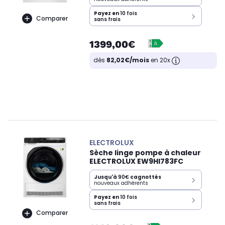
Payez en
10 fois
Comparer
sans frais
1399,00€
dès
82,02€/mois
en 20x
ELECTROLUX
Sèche linge pompe à chaleur
ELECTROLUX EW9HI783FC
Jusqu'à
90€
cagnottés
nouveaux adhérents
Payez en
10 fois
sans frais
Comparer