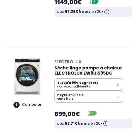
1149,00€
dès
67,36€/mois
en 20x
ELECTROLUX
Sèche linge pompe à chaleur
ELECTROLUX EW8HI595BG
Jusqu'à
90€
cagnottés
nouveaux adhérents
Payez en
10 fois
sans frais
Comparer
899,00€
dès
52,71€/mois
en 20x