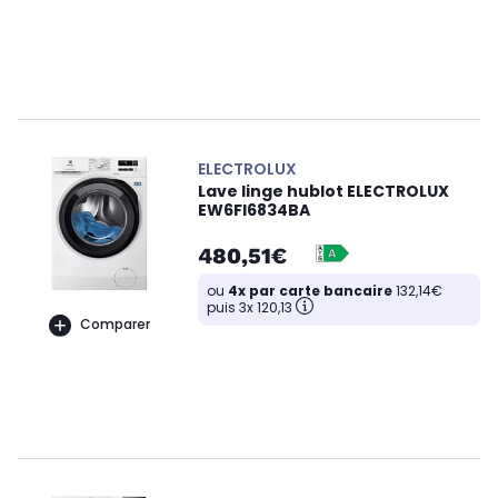
ELECTROLUX
Lave linge hublot ELECTROLUX
EW6FI6834BA
480,51€
ou
4x par carte bancaire
132,14€
puis 3x 120,13
Comparer