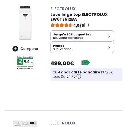
ELECTROLUX
Lave linge top ELECTROLUX
EW6TE612BA
4,5/5
(11)
Jusqu'à
90€
cagnottés
nouveaux adhérents
Pensez
Comparer
à la location
499,00€
ou
4x par carte bancaire
137,23€
puis 3x 124,75
ELECTROLUX