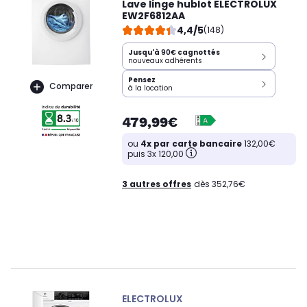
Lave linge hublot ELECTROLUX
EW2F6812AA
4,4/5
(148)
Jusqu'à
90€
cagnottés
nouveaux adhérents
Pensez
Comparer
à la location
479,99€
ou
4x par carte bancaire
132,00€
puis 3x 120,00
3 autres offres
dès 352,76€
ELECTROLUX