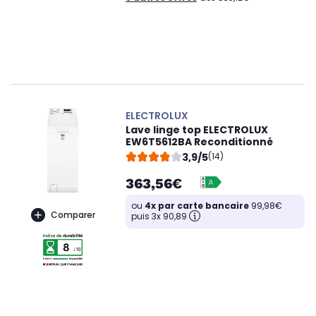
ELECTROLUX
Lave linge top ELECTROLUX
EW6T5612BA Reconditionné
3,9/5
(14)
363,56€
ou
4x par carte bancaire
99,98€
Comparer
puis 3x 90,89