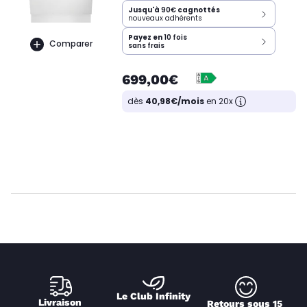
Jusqu'à
90€
cagnottés
nouveaux adhérents
Payez en
10 fois
Comparer
sans frais
699,00€
dès
40,98€/mois
en 20x
Le Club Infinity
Livraison 
Retours sous 15 