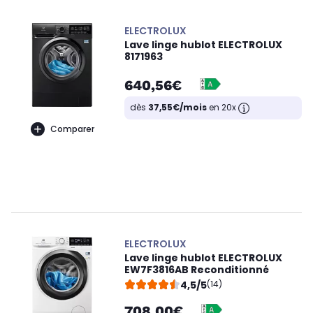
ELECTROLUX
Lave linge hublot ELECTROLUX
8171963
640,56€
dès
37,55€/mois
en 20x
Comparer
ELECTROLUX
Lave linge hublot ELECTROLUX
EW7F3816AB Reconditionné
4,5/5
(14)
708,00€