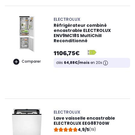
ELECTROLUX
Réfrigérateur combiné
encastrable ELECTROLUX
ENV9MC18S MultiChill
Reconditionné
1106,75€
Comparer
dès
64,88€/mois
en 20x
ELECTROLUX
Lave vaisselle encastrable
ELECTROLUX EEG88700W
4,9/5
(19)