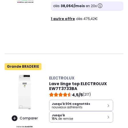
dès
38,05€/mois
en 20x
1 autre offre
dès 475,42€
Grande BRADERIE
ELECTROLUX
Lave linge top ELECTROLUX
EW7T3733BA
4,5/5
(217)
Jusqu'à
90€
cagnottés
nouveaux adhérents
Jusqu'à
Comparer
15%
de remise