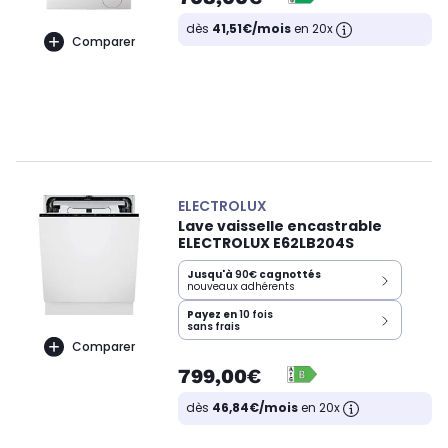
dès
41,51€/mois
en 20x
Comparer
ELECTROLUX
Lave vaisselle encastrable
ELECTROLUX E62LB204S
Jusqu'à
90€
cagnottés
nouveaux adhérents
Payez en
10 fois
sans frais
Comparer
799,00€
dès
46,84€/mois
en 20x