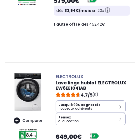
579,00€
dès
33,94€/mois
en 20x
1 autre offre
dès 452,42€
ELECTROLUX
Lave linge hublot ELECTROLUX
EW6EE1041AB
4,7/5
(9)
Jusqu'à
90€
cagnottés
nouveaux adhérents
Pensez
Comparer
à la location
649,00€