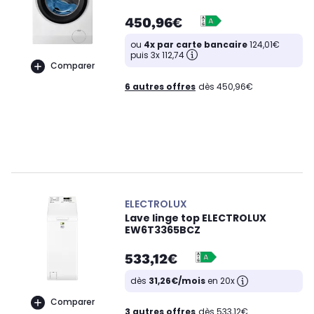
450,96€
ou
4x par carte bancaire
124,01€
puis 3x 112,74
Comparer
6 autres offres
dès 450,96€
ELECTROLUX
Lave linge top ELECTROLUX
EW6T3365BCZ
533,12€
dès
31,26€/mois
en 20x
Comparer
3 autres offres
dès 533,12€