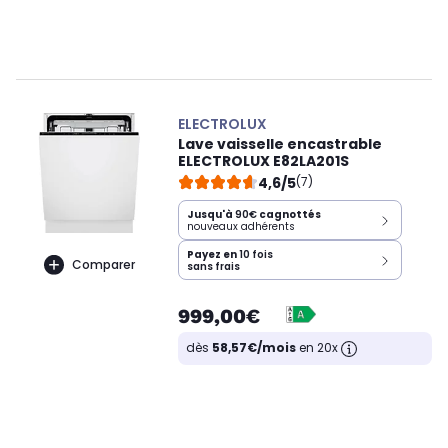
ELECTROLUX
Lave vaisselle encastrable
ELECTROLUX E82LA201S
4,6/5
(7)
Jusqu'à
90€
cagnottés
nouveaux adhérents
Payez en
10 fois
Comparer
sans frais
999,00€
dès
58,57€/mois
en 20x