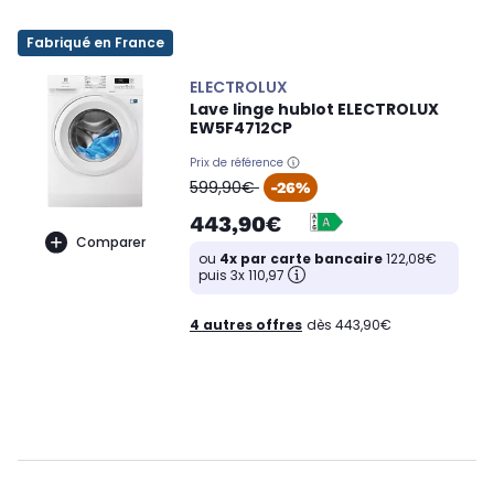
Fabriqué en France
ELECTROLUX
Lave linge hublot ELECTROLUX
EW5F4712CP
Prix de référence
oldPrice
599,90€
-26%
443,90€
Comparer
ou
4x par carte bancaire
122,08€
puis 3x 110,97
4 autres offres
dès 443,90€