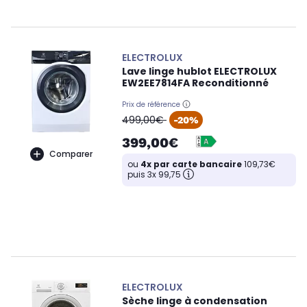
ELECTROLUX
Lave linge hublot ELECTROLUX
EW2EE7814FA Reconditionné
Prix de référence
oldPrice
499,00€
-20%
399,00€
Comparer
ou
4x par carte bancaire
109,73€
puis 3x 99,75
ELECTROLUX
Sèche linge à condensation