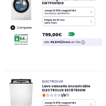
EW7FI1411DG
Jusqu'à
90€
cagnottés
nouveaux adhérents
Payez en
10 fois
sans frais
Comparer
799,00€
dès
46,84€/mois
en 20x
ELECTROLUX
Lave vaisselle encastrable
ELECTROLUX EEC87600W
1/5
(1)
Jusqu'à
90€
cagnottés
nouveaux adhérents