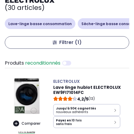
ELECTROLUX
(30 articles)
Lave-linge basse consommation
Sèche-linge basse conso
Filtrer
(1)
Produits
reconditionnés
ELECTROLUX
Lave linge hublot ELECTROLUX
EW9FI71014FC
4,2/5
(13)
Jusqu'à
90€
cagnottés
nouveaux adhérents
Payez en
10 fois
Comparer
sans frais