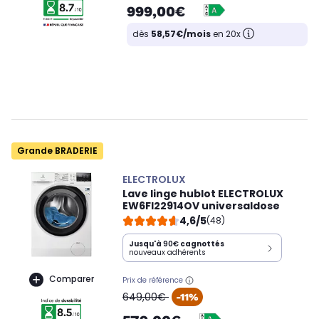
999,00€
dès
58,57€/mois
en 20x
Grande BRADERIE
ELECTROLUX
Lave linge hublot ELECTROLUX
EW6FI22914OV universaldose
4,6/5
(48)
Jusqu'à
90€
cagnottés
nouveaux adhérents
Comparer
Prix de référence
oldPrice
649,00€
-11%