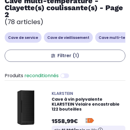
Cave multi-température -
Clayette(s) coulissante(s) - Page
2
(78 articles)
Cave de service
Cave de vieillissement
Cave multi-tem
Filtrer
(1)
Produits
reconditionnés
KLARSTEIN
Cave à vin polyvalente
KLARSTEIN Velaire encastrable
122 bouteilles
1558,99€