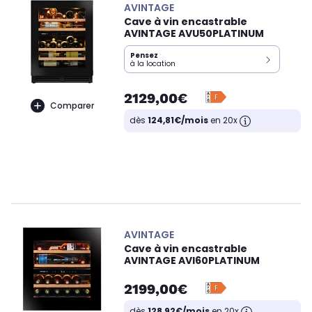
AVINTAGE
Cave à vin encastrable
AVINTAGE AVU50PLATINUM
Pensez
à la location
2129,00€
Comparer
dès
124,81€/mois
en 20x
AVINTAGE
Cave à vin encastrable
AVINTAGE AVI60PLATINUM
2199,00€
dès
128,92€/mois
en 20x