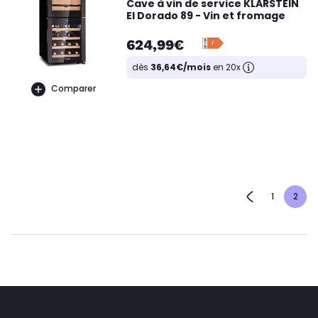
Cave à vin de service KLARSTEIN
El Dorado 89 - Vin et fromage
624,99€
dès
36,64€/mois
en 20x
Comparer
1
2