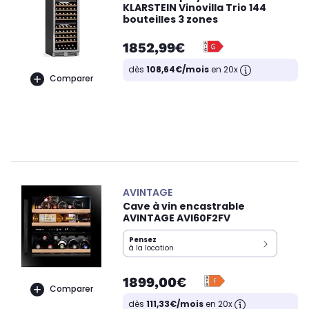
KLARSTEIN Vinovilla Trio 144
bouteilles 3 zones
1852,99€
dès
108,64€/mois
en 20x
Comparer
AVINTAGE
Cave à vin encastrable
AVINTAGE AVI60F2FV
Pensez
à la location
1899,00€
Comparer
dès
111,33€/mois
en 20x