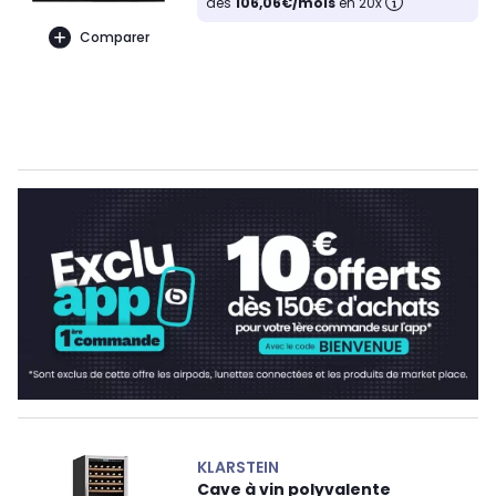
dès
106,06€/mois
en 20x
Comparer
KLARSTEIN
Cave à vin polyvalente