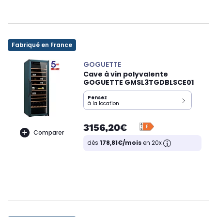
Fabriqué en France
GOGUETTE
Cave à vin polyvalente
GOGUETTE GMSL3TGDBLSCE01
Pensez
à la location
3156,20€
Comparer
dès
178,81€/mois
en 20x