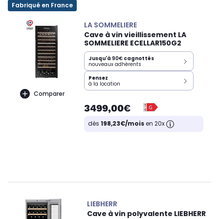
Fabriqué en France
LA SOMMELIERE
Cave à vin vieillissement LA
SOMMELIERE ECELLAR150G2
Jusqu'à
90€
cagnottés
nouveaux adhérents
Pensez
à la location
Comparer
3499,00€
dès
198,23€/mois
en 20x
LIEBHERR
Cave à vin polyvalente LIEBHERR