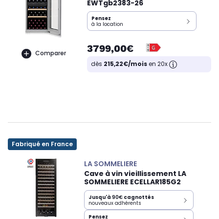
EWTgb2383-26
Pensez
à la location
3799,00€
Comparer
dès
215,22€/mois
en 20x
Fabriqué en France
LA SOMMELIERE
Cave à vin vieillissement LA
SOMMELIERE ECELLAR185G2
Jusqu'à
90€
cagnottés
nouveaux adhérents
Pensez