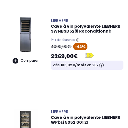
LIEBHERR
Cave à vin polyvalente LIEBHERR
SWNBSD529i Reconditionné
Prix de référence
oldPrice
4000,00€
-43%
2269,00€
Comparer
dès
133,02€/mois
en 20x
LIEBHERR
Cave à vin polyvalente LIEBHERR
WPbsi 5052 001 21