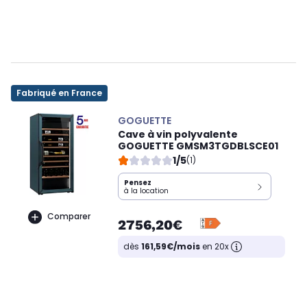
Fabriqué en France
GOGUETTE
Cave à vin polyvalente
GOGUETTE GMSM3TGDBLSCE01
1/5
(1)
Pensez
à la location
Comparer
2756,20€
dès
161,59€/mois
en 20x