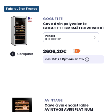
Fabriqué en France
GOGUETTE
Cave à vin polyvalente
GOGUETTE GMSM3TGDWHSCE01
Pensez
à la location
2606,20€
Comparer
dès
152,79€/mois
en 20x
AVINTAGE
Cave à vin encastrable
AVINTAGE AVI88PLATINUM