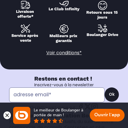
Le Club Infinity
Livraison 
Retours sous 15 
offerte*
jours
Boulanger Drive
Service après 
Meilleurs prix 
vente
garantis
Voir conditions*
Restons en contact !
Inscrivez-vous à la newsletter
Ok
Ou retrouvez-nous sur :
Le meilleur de Boulanger à 
Téléchargez l'application Boulanger !
Ouvrir l'app
portée de main !
Profitez d'avantages exclusifs, du suivi de votre
commande, de conseils d'entretien et plus