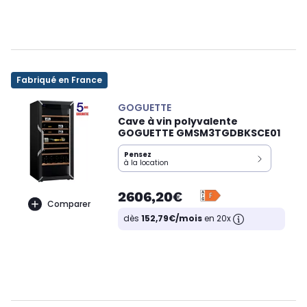
Fabriqué en France
GOGUETTE
Cave à vin polyvalente
GOGUETTE GMSM3TGDBKSCE01
Pensez
à la location
2606,20€
Comparer
dès
152,79€/mois
en 20x