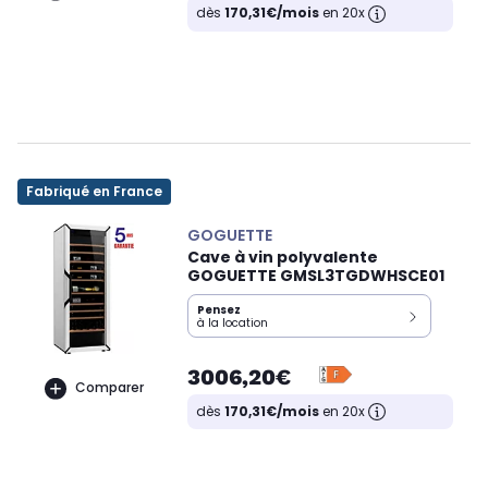
dès
170,31€/mois
en 20x
Fabriqué en France
GOGUETTE
Cave à vin polyvalente
GOGUETTE GMSL3TGDWHSCE01
Pensez
à la location
3006,20€
Comparer
dès
170,31€/mois
en 20x