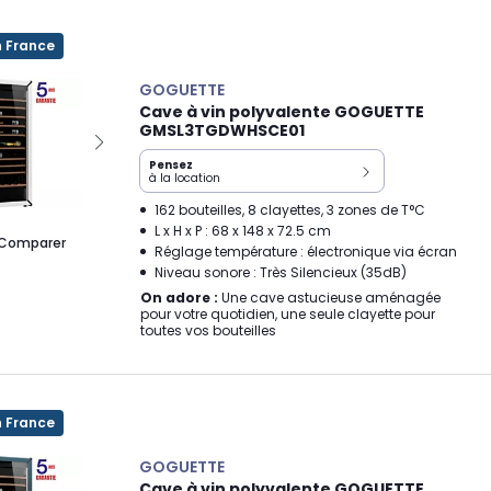
n France
GOGUETTE
Cave à vin polyvalente GOGUETTE
GMSL3TGDWHSCE01
Pensez
à la location
162 bouteilles, 8 clayettes, 3 zones de T°C
L x H x P : 68 x 148 x 72.5 cm
Comparer
Réglage température : électronique via écran
Niveau sonore : Très Silencieux (35dB)
On adore :
Une cave astucieuse aménagée
pour votre quotidien, une seule clayette pour
toutes vos bouteilles
n France
GOGUETTE
Cave à vin polyvalente GOGUETTE