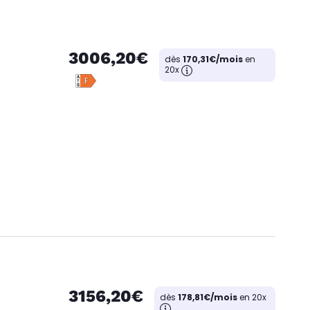
3006,20€
dès
170,31€/mois
en
20x
3156,20€
dès
178,81€/mois
en 20x