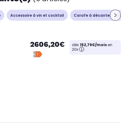
e
Accessoire à vin et cocktail
Carafe à décanter - Aérateur
2606,20€
dès
152,79€/mois
en
20x