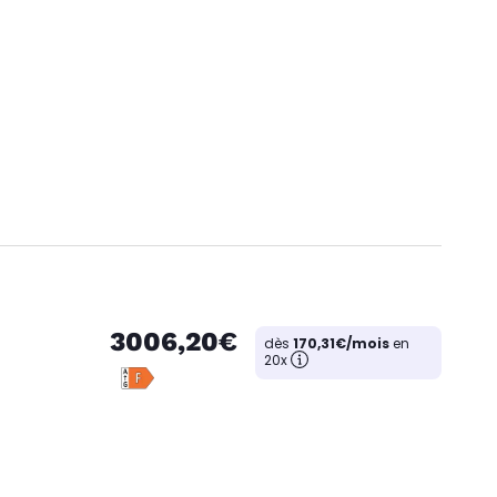
3006,20€
dès
170,31€/mois
en
20x