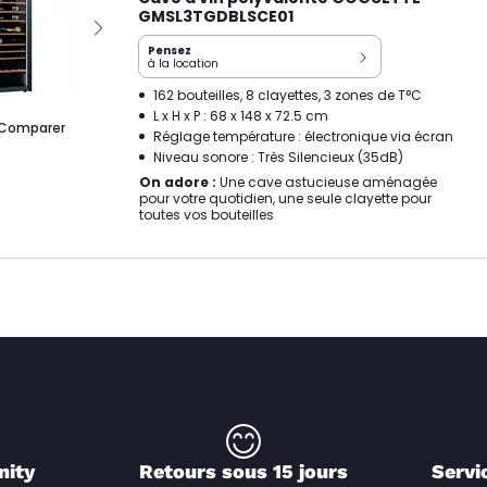
GMSL3TGDBLSCE01
Pensez
à la location
162 bouteilles, 8 clayettes, 3 zones de T°C
L x H x P : 68 x 148 x 72.5 cm
Comparer
Réglage température : électronique via écran
Niveau sonore : Très Silencieux (35dB)
On adore :
Une cave astucieuse aménagée
pour votre quotidien, une seule clayette pour
toutes vos bouteilles
nity
Retours sous 15 jours
Servi