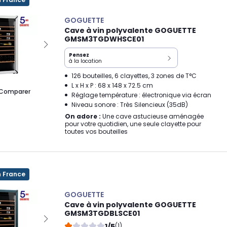
GOGUETTE
Cave à vin polyvalente GOGUETTE
GMSM3TGDWHSCE01
Pensez
à la location
126 bouteilles, 6 clayettes, 3 zones de T°C
L x H x P : 68 x 148 x 72.5 cm
Comparer
Réglage température : électronique via écran
Niveau sonore : Très Silencieux (35dB)
On adore :
Une cave astucieuse aménagée
pour votre quotidien, une seule clayette pour
toutes vos bouteilles
n France
GOGUETTE
Cave à vin polyvalente GOGUETTE
GMSM3TGDBLSCE01
1/5
(1)