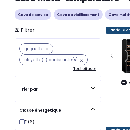
Cave de service
Cave de vieillissement
Cave multi
Filtrer
Fabriqué e
goguette
clayette(s) coulissante(s)
Tout effacer
Trier par
Classe énergétique
F (6)
Fabriqué e