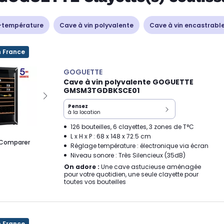
-température
Cave à vin polyvalente
Cave à vin encastrabl
n France
GOGUETTE
Cave à vin polyvalente GOGUETTE
GMSM3TGDBKSCE01
Pensez
à la location
126 bouteilles, 6 clayettes, 3 zones de T°C
L x H x P : 68 x 148 x 72.5 cm
Comparer
Réglage température : électronique via écran
Niveau sonore : Très Silencieux (35dB)
On adore :
Une cave astucieuse aménagée
pour votre quotidien, une seule clayette pour
toutes vos bouteilles
n France