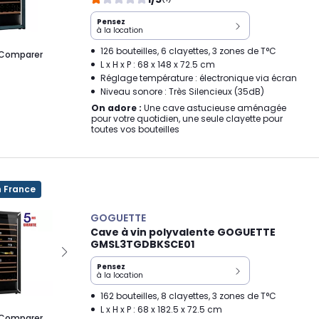
Pensez
à la location
126 bouteilles, 6 clayettes, 3 zones de T°C
Comparer
L x H x P : 68 x 148 x 72.5 cm
Réglage température : électronique via écran
Niveau sonore : Très Silencieux (35dB)
On adore :
Une cave astucieuse aménagée
pour votre quotidien, une seule clayette pour
toutes vos bouteilles
n France
GOGUETTE
Cave à vin polyvalente GOGUETTE
GMSL3TGDBKSCE01
Pensez
à la location
162 bouteilles, 8 clayettes, 3 zones de T°C
L x H x P : 68 x 182.5 x 72.5 cm
Comparer