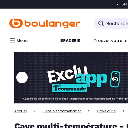
Les
Accéder directement à la navigation
Accéder directem
Accéder directement au chatbot
Menu
BRADERIE
Trouver votre m
Accueil
Gros électroménager
Cave à vin
Cave multi-température - 