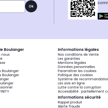
comma
Ok
de Boulanger
Informations légales
 nous
Nos conditions de Vente
gé
Les garanties
sse
Mentions légales
Données personnelles
 Boulanger
Paramétrer les cookies
 Boulanger
Politique des cookies
langer
Système de recommandatio
oulanger
Les avis en ligne
ssionnel
Lutte contre la corruption
FINITY
Accessibilité : partiellement
Informations sécurité
Rappel produit
Alerte fraude