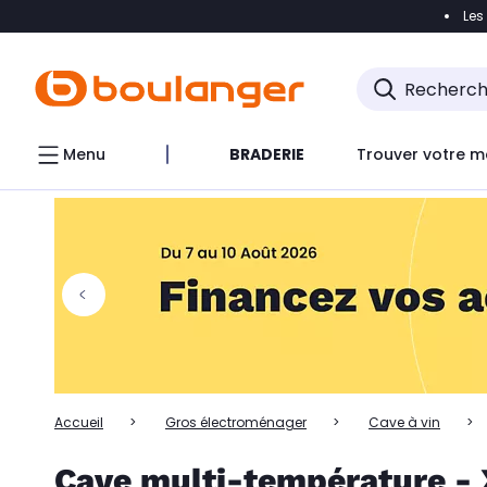
Les
Accéder directement à la navigation
Accéder directem
Accéder directement au chatbot
Menu
BRADERIE
Trouver votre m
Accueil
Gros électroménager
Cave à vin
Cave multi-température - X