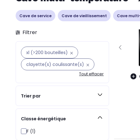
Cave de service
Cave de vieillissement
Cave multi
Filtrer
xl (>200 bouteilles)
clayette(s) coulissante(s)
Tout effacer
Trier par
Classe énergétique
F (1)