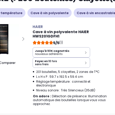
-température
Cave à vin polyvalente
Cave à vin encastrabl
HAIER
Cave à vin polyvalente HAIER
HWS201GDFH1
5/5
(1)
Jusqu'à
90€
cagnottés
nouveaux adhérents
Payez en
10 fois
Comparer
sans frais
201 bouteilles, 5 clayettes, 2 zones de T°C
L x H x P : 59.7 x 192.5 x 59.4 cm
Réglage température : connecté et
électronique
Niveau sonore : Très Silencieux (35dB)
On adore :
Détection de présence: Illumination
automatique des bouteilles lorsque vous vous
approchez.