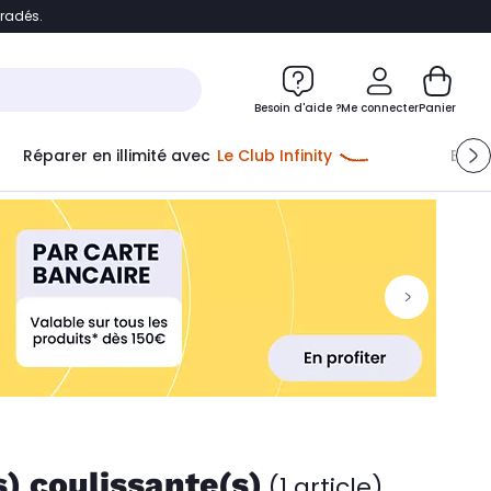
bradés.
ontenu
Accéder directement au pied de page
Besoin d'aide ?
Me connecter
Panier
Réparer en illimité avec
Le Club Infinity
Econ
) coulissante(s)
(1 article)