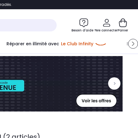
bradés.
ontenu
Accéder directement au pied de page
Besoin d'aide ?
Me connecter
Panier
Réparer en illimité avec
Le Club Infinity
Econ
Me connecter
Nouveau client
Créer mon compte
ou me connecter avec
u
(2 articles)