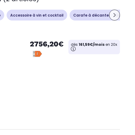
e
Accessoire à vin et cocktail
Carafe à décanter - Aérateur
2756,20€
dès
161,59€/mois
en 20x