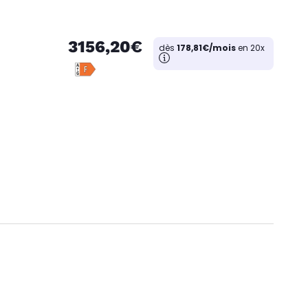
3156,20€
dès
178,81€/mois
en 20x