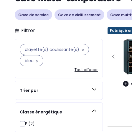
Cave de service
Cave de vieillissement
Cave multi
Filtrer
Fabriqué e
clayette(s) coulissante(s)
bleu
Tout effacer
Trier par
Classe énergétique
F (2)