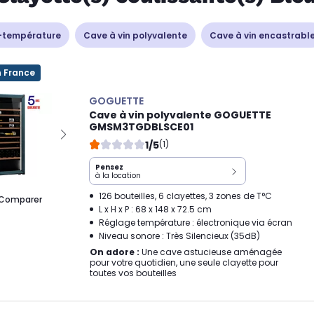
-température
Cave à vin polyvalente
Cave à vin encastrabl
n France
GOGUETTE
Cave à vin polyvalente GOGUETTE
GMSM3TGDBLSCE01
1/5
(1)
Pensez
à la location
126 bouteilles, 6 clayettes, 3 zones de T°C
Comparer
L x H x P : 68 x 148 x 72.5 cm
Réglage température : électronique via écran
Niveau sonore : Très Silencieux (35dB)
On adore :
Une cave astucieuse aménagée
pour votre quotidien, une seule clayette pour
toutes vos bouteilles