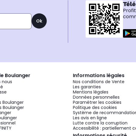
Télé
Profi
comma
Ok
de Boulanger
Informations légales
 nous
Nos conditions de Vente
gé
Les garanties
sse
Mentions légales
Données personnelles
 Boulanger
Paramétrer les cookies
 Boulanger
Politique des cookies
langer
Système de recommandatio
oulanger
Les avis en ligne
ssionnel
Lutte contre la corruption
FINITY
Accessibilité : partiellement
Informations sécurité