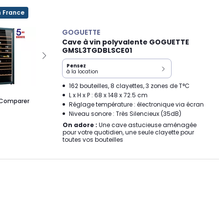
n France
GOGUETTE
Cave à vin polyvalente GOGUETTE
GMSL3TGDBLSCE01
Pensez
à la location
162 bouteilles, 8 clayettes, 3 zones de T°C
L x H x P : 68 x 148 x 72.5 cm
Comparer
Réglage température : électronique via écran
Niveau sonore : Très Silencieux (35dB)
On adore :
Une cave astucieuse aménagée
pour votre quotidien, une seule clayette pour
toutes vos bouteilles