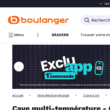
Les
Accéder directement à la navigation
Accéder directem
Accéder directement au chatbot
Menu
BRADERIE
Trouver votre m
Accueil
Gros électroménager
Cave à vin
Cave multi-température - C