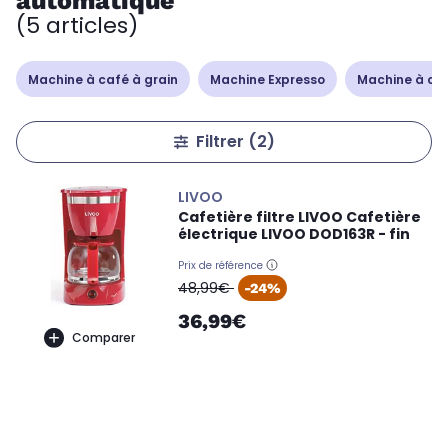
automatique
(5 articles)
Machine à café à grain
Machine Expresso
Machine à caf
Filtrer
(2)
LIVOO
Cafetière filtre LIVOO Cafetière
électrique LIVOO DOD163R - fin
Prix de référence
oldPrice
48,99€
-24%
36,99€
Comparer