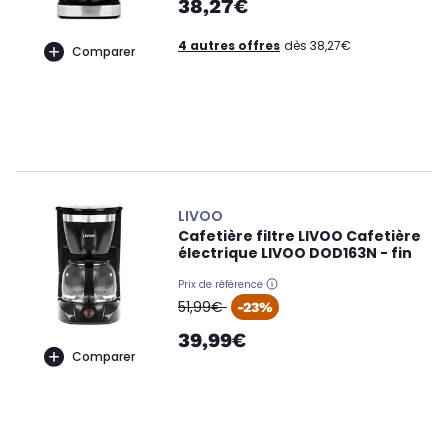
38,27€
4 autres offres
dès 38,27€
Comparer
LIVOO
Cafetière filtre LIVOO Cafetière
électrique LIVOO DOD163N - fin
Prix de référence
oldPrice
51,99€
-23%
39,99€
Comparer