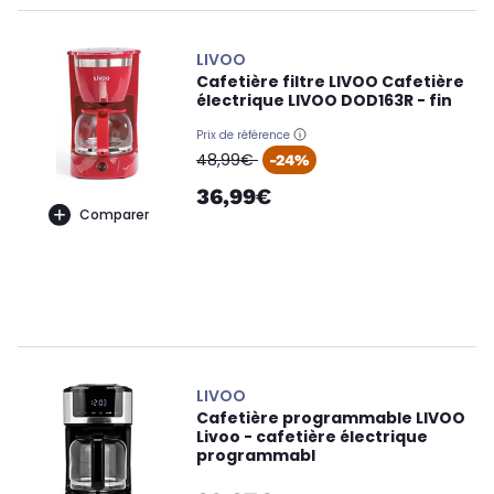
LIVOO
Cafetière filtre LIVOO Cafetière
électrique LIVOO DOD163R - fin
Prix de référence
oldPrice
48,99€
-24%
36,99€
Comparer
LIVOO
Cafetière programmable LIVOO
Livoo - cafetière électrique
programmabl