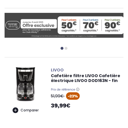
LIVOO
Cafetière filtre LIVOO Cafetière
électrique LIVOO DOD163N - fin
Prix de référence
oldPrice
51,99€
-23%
39,99€
Comparer