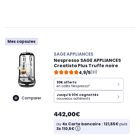
Mes capsules
SAGE APPLIANCES
Nespresso SAGE APPLIANCES
Creatista Plus Truffe noire
4,9/5
(31)
30€ offerts
en cafés Nespresso*
Jusqu'à
90€
cagnottés
Comparer
nouveaux adhérents
442,00€
ou
4x Carte bancaire : 121,55€
puis
3x 110,5€