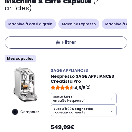
Machine à café capsule
(4
articles)
Machine à café à grain
Machine Expresso
Machine à caf
Filtrer
Mes capsules
SAGE APPLIANCES
Nespresso SAGE APPLIANCES
Creatista Pro
4,5/5
(2)
30€ offerts
en cafés Nespresso*
Jusqu'à
90€
cagnottés
Comparer
nouveaux adhérents
549,99€