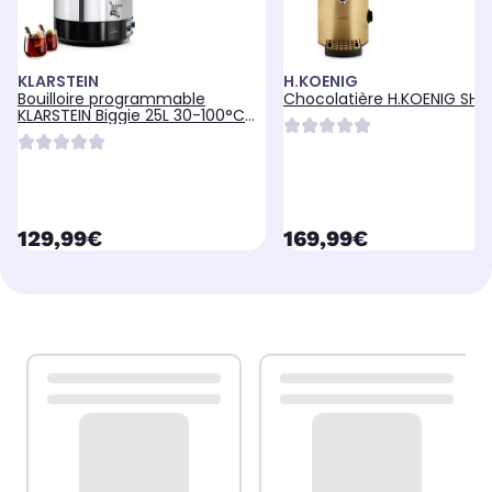
KLARSTEIN
H.KOENIG
Bouilloire programmable
Chocolatière H.KOENIG SH
KLARSTEIN Biggie 25L 30-100°C
2000W Inox
currentPrice
currentPrice
129,99€
169,99€