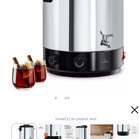
Visuel(s) du produit neuf