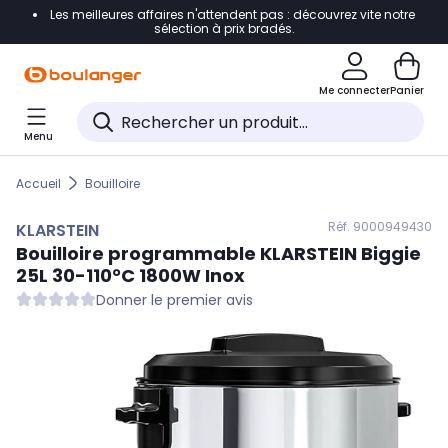
Les meilleures affaires n'attendent pas : découvrez vite notre
Accéder directement à la navigation
sélection à prix bradés.
Accéder directement au contenu
Me connecter
Panier
Accéder directement au pied de page
Menu
Accéder directement au chatbot
Accueil
Bouilloire
Réf. 900
0949430
KLARSTEIN
Bouilloire programmable
KLARSTEIN
Biggie
25L 30-110°C 1800W Inox
Donner le premier avis