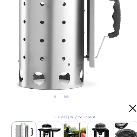
Visuel(s) du produit neuf