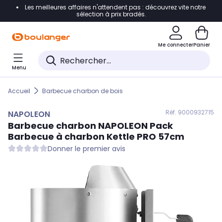
Les meilleures affaires n'attendent pas : découvrez vite notre
Accéder directement à la navigation
sélection à prix bradés.
Accéder directement au contenu
Me connecter
Panier
Accéder directement au pied de page
Menu
Accéder directement au chatbot
Accueil
Barbecue charbon de bois
Réf. 900
0932715
NAPOLEON
Barbecue charbon
NAPOLEON
Pack
Barbecue à charbon Kettle PRO 57cm
Donner le premier avis