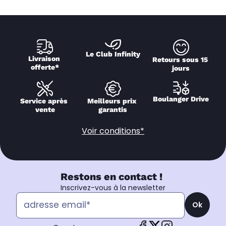
Le Club Infinity
Livraison 
Retours sous 15 
offerte*
jours
Boulanger Drive
Service après 
Meilleurs prix 
vente
garantis
Voir conditions*
Restons en contact !
Inscrivez-vous à la newsletter
Ok