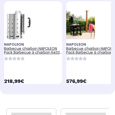
NAPOLEON
NAPOLEON
Barbecue charbon NAPOLEON
Barbecue charbon NAPOLE
Pack Barbecue à charbon Kettle
Pack Barbecue à charbon K
Premium 4
PRO 57cm
currentPrice
currentPrice
218,99€
576,99€