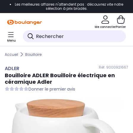
Les meilleures affaires n'attendent pas : découvrez vite notre
Accéder directement à la navigation
sélection à prix bradés.
Accéder directement au contenu
Me connecter
Panier
Accéder directement au pied de page
Menu
Accéder directement au chatbot
Accueil
Bouilloire
Réf. 900
0921667
ADLER
Bouilloire
ADLER
Bouilloire électrique en
céramique Adler
Donner le premier avis