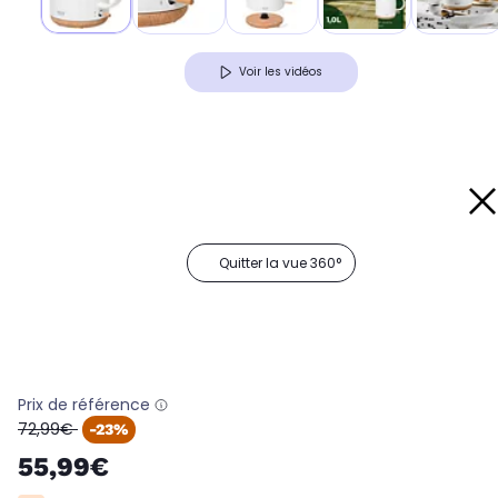
Voir les vidéos
Quitter la vue 360°
Prix de référence
oldPrice
72,99€
-23%
55,99€