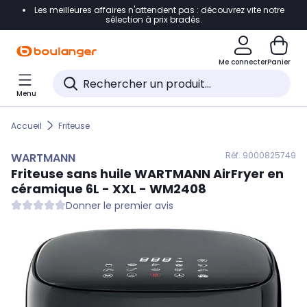
Les meilleures affaires n'attendent pas : découvrez vite notre
Accéder directement à la navigation
sélection à prix bradés.
Accéder directement au contenu
Me connecter
Panier
Accéder directement au pied de page
Menu
Accéder directement au chatbot
Accueil
Friteuse
Réf. 900
0825749
WARTMANN
Friteuse sans huile
WARTMANN
AirFryer en
céramique 6L - XXL - WM2408
Donner le premier avis