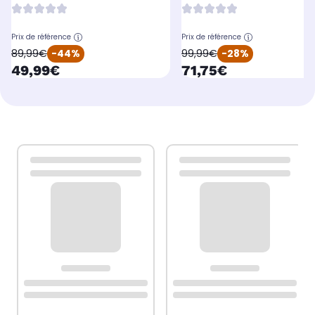
Prix de référence
Prix de référence
oldPrice
oldPrice
89,99€
-44%
99,99€
-28%
currentPrice
currentPrice
49,99€
71,75€