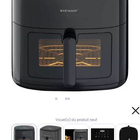
Visuel(s) du produit neuf