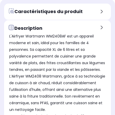
de 40°C à 210°C
de
de 80°C à 200°C
Nombres de bacs
Nom
Nombres de bacs
Caractéristiques du produit
1 bac
2 b
-
Nombre de programmes :
Nom
Nombre de programmes :
8 programmes prédéfinis
8 
10 programmes prédéfinis
Description
Cuve amovible
Cuv
Cuve amovible
L'Airfryer Wartmann WM2408AF est un appareil
Oui
Ou
Oui
moderne et sain, idéal pour les familles de 4
Minuterie
Min
Minuterie
personnes. Sa capacité XL de 6 litres et sa
Oui
Ou
Oui
polyvalence permettent de cuisiner une grande
Nombre de programmes
No
Nombre de programmes
variété de plats, des frites croustillantes aux légumes
8
8
10
tendres, en passant par la viande et les pâtisseries.
L’Airfryer WM2408 Wartmann, grâce à sa technologie
de cuisson à air chaud, réduit considérablement
l'utilisation d'huile, offrant ainsi une alternative plus
saine à la friture traditionnelle. Son revêtement en
céramique, sans PFAS, garantit une cuisson saine et
un nettoyage facile.