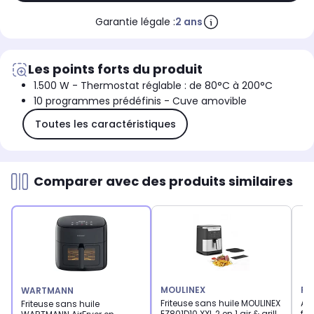
Garantie légale :
2 ans
Les points forts du produit
1.500 W - Thermostat réglable : de 80°C à 200°C
10 programmes prédéfinis - Cuve amovible
Toutes les caractéristiques
Comparer avec des produits similaires
MOULINEX
PH
WARTMANN
Friteuse sans huile MOULINEX
Air
Friteuse sans huile
EZ801D10 XXL 2 en 1 air & grill
fri