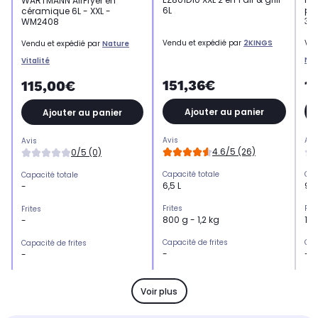
WARTMANN AirFryer en
6L
pan
céramique 6L - XXL -
30
WM2408
Vendu et expédié par
2KINGS
Ven
Vendu et expédié par
Nature
Ne
Vitalité
151,36€
1
115,00€
Ajouter au panier
Ajouter au panier
Avis
Avi
Avis
4.6/5 (26)
0/5 (0)
Capacité totale
Cap
Capacité totale
6,5 L
9 L
-
Frites
Frit
Frites
800 g - 1,2 kg
1,2
-
Capacité de frites
Cap
Capacité de frites
-
-
-
Puissance
Pui
Puissance
1.800 W
2.
1.500 W
Voir plus
Thermostat réglable
The
Thermostat réglable