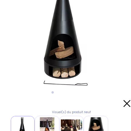
Visuel(s) du produit neuf