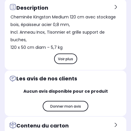
Thermomètre
Th
Thermomètre
Description
Non
No
Non
Cheminée Kingston Medium 120 cm avec stockage
De la surface de cuisson
De 
De la surface de cuisson
Acier
Ino
Inox
bois, épaisseur acier 0,8 mm,
Incl. Anneau Inox, Tisonnier et grille support de
De la cuve
De 
De la cuve
Acier
Aci
Inox
buches,
120 x 50 cm diam – 5,7 kg
Compatible au lave-vaisselle
Com
Compatible au lave-vaisselle
Non
No
Non
Voir plus
Les avis de nos clients
Aucun avis disponible pour ce produit
Donner mon avis
Contenu du carton