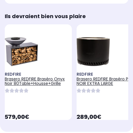
Ils devraient bien vous plaire
REDFIRE
REDFIRE
Brasero REDFIRE Braséro Onyx
Brasero REDFIRE Braséro Pel
Noir 80Table+Housse+Grille
NOIR EXTRA LARGE
currentPrice
currentPrice
579,00€
289,00€