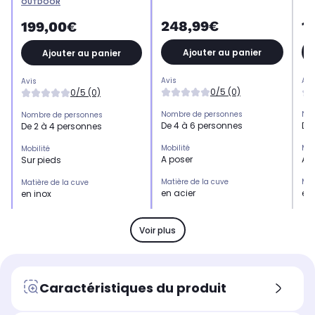
OUTDOOR
248,99€
1
199,00€
Ajouter au panier
Ajouter au panier
Avis
Avi
Avis
0/5 (0)
0/5 (0)
Nombre de personnes
Nom
Nombre de personnes
De 4 à 6 personnes
De
De 2 à 4 personnes
Mobilité
Mob
Mobilité
A poser
A 
Sur pieds
Matière de la cuve
Mat
Matière de la cuve
en acier
en 
en inox
Couvercle
Cou
Couvercle
Non
No
Non
Voir plus
Dimension de la surface de
Dim
Dimension de la surface de
cuisson
cui
cuisson
Non concerné
Ø4
Non concerné
Caractéristiques du produit
Nombre de grilles / plaques
Nom
Nombre de grilles / plaques
Non concerné
2 g
Non concerné