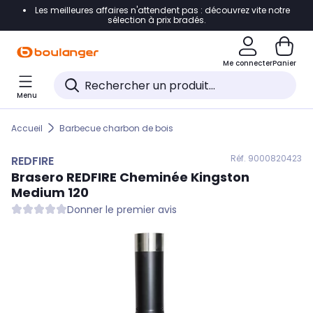
Les meilleures affaires n'attendent pas : découvrez vite notre
Accéder directement à la navigation
sélection à prix bradés.
Accéder directement au contenu
Me connecter
Panier
Accéder directement au pied de page
Menu
Accéder directement au chatbot
Accueil
Barbecue charbon de bois
Réf. 900
0820423
REDFIRE
Brasero
REDFIRE
Cheminée Kingston
Medium 120
Donner le premier avis